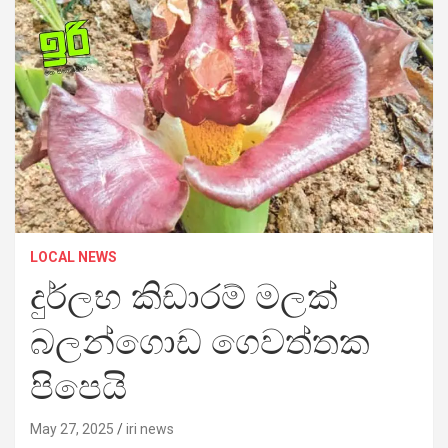
LOCAL NEWS
දුර්ලභ කිඩාරම් මලක්
බලන්ගොඩ ගෙවත්තක
පිපෙයි
May 27, 2025
iri news