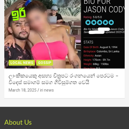
LOCAL NEWS
GOSSIP
ලාංකිකයෙකු අසභ්‍ය චිත්‍රපට රංගනයෙන් පෙරටම –
විදෙස් සමාගම් සමග ගිවිසුම්ගත වෙයි
March 18, 2025
iri news
About Us