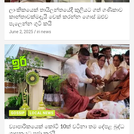
ලාංකිකයෙක් තායිලන්තයේදී කුලියට ගත් ගණිකාව
කාන්තාවක්මදැයි චෙක් කරන්න ගොස් ඔළුව
පැලෙන්න ගුටි කයි
June 2, 2025
iri news
GOSSIP
LOCAL NEWS
ව්‍යාපාරිකයෙක් කෝටි 10ක් වටිනා තම දේපළ බුද්ධ
ශාසනයට පූජා කරයි