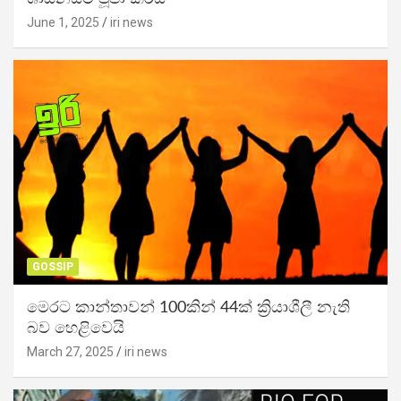
June 1, 2025
iri news
GOSSIP
මෙරට කාන්තාවන් 100කින් 44ක් ක්‍රියාශීලී නැති
බව හෙළිවෙයි
March 27, 2025
iri news