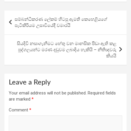
ce
tt
at
e
ar
b
er
s
gr
e
Post
සම්බන්ධීකරණ ලේකම් හිටපු ඇමති කෙහෙළියගේ
o
A
a
navigation
පැටිකිරියම උසාවියේදී වමාරයි
o
p
m
k
p
සියදිවි නසාගැනීමට හේතු වන මානසික පීඩා ඇති කළ
පුද්ගලයන්ට මරණ දඬුවම ලබාදිය හැකියි – නීතීඥවරු
කියයි
Leave a Reply
Your email address will not be published.
Required fields
are marked
*
Comment
*