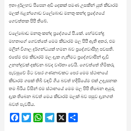
ඉතා දුර්ලභව පිපෙන අඩි දෙකක් පමණ උසකින් යුත් කිඩාරම්
මලක් බළන්ගොඩ වලේබොඩ මනතුංකන්ද ප්‍රදේශයේ
ගෙවත්තක පිපී තිබේ.
වලේබොඩ මනතුංකන්ද ප්‍රදේශයේ පී.කේ. හේමචන්ද්‍ර
මහතාගේ ගෙවත්තේ මෙම කිඩාරම් මල පිපී ඇති අතර, එම
මලින් විශාල දුර්ගන්ධයක් හමන බව ප්‍රදේශවාසීහු පවසති.
එසේම එම කිඩාරම් මල දැක ගැනීමට ප්‍රදේශවාසීන් දැඩි
උනන්දුවක් දක්වන බවද වාර්තා වෙයි. ගෙවත්තේ හිමිකරු
පැවසුවේ මීට වසර ගණනාවකට පෙර මෙම ස්ථානයේ
කිඩාරම් ගසක් තිබී වඳවී ගිය බවත් හදිසියේම එක් උදෑසනක
තම බිරිය විසින් එම ස්ථානයේ මෙම මල පිපී තිබෙන අයුරු
දැක තිබෙන බවත් මෙය කිඩාරම් මලක් බව පසුව දැනගත්
බවත් පැවසීය.
F
T
W
T
X
S
a
wi
h
el
h