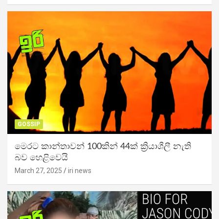
GOSSIP
මෙරට කාන්තාවන් 100කින් 44ක් ක්‍රියාශීලී නැති
බව හෙළිවෙයි
March 27, 2025
iri news