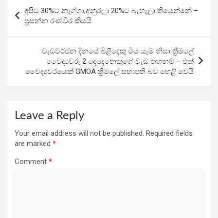
b
er
s
gr
e
Post
අපිට 30%ට නැග්ගා,අනුරලා 20%ට බැහැලා තියෙන්නේ –
o
A
a
navigation
ප්‍රසන්න රණවීර කියයි
o
p
m
k
p
වැඩවර්ජන දිනයේ බිළිදෙකු මිය යෑම නිසා ත්‍රීමලේ
වෛද්‍යවරු 2 දෙදෙනෙකුගේ වැඩ තහනම් – එක්
වෛද්‍යවරයෙක් GMOA ත්‍රීමලේ සභාපති බව හෙළි වෙයි
Leave a Reply
Your email address will not be published.
Required fields
are marked
*
Comment
*