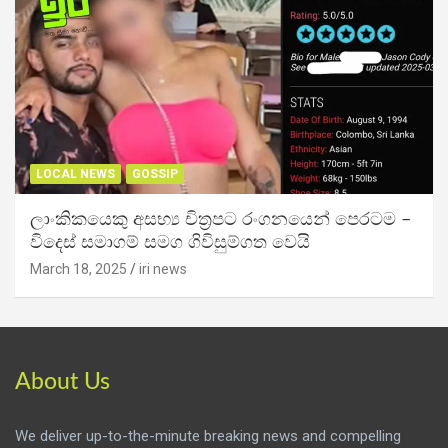
LOCAL NEWS
GOSSIP
ලාංකිකයෙකු අසභ්‍ය චිත්‍රපට රංගනයෙන් පෙරටම –
විදෙස් සමාගම් සමග ගිවිසුම්ගත වෙයි
March 18, 2025
iri news
About Us
We deliver up-to-the-minute breaking news and compelling