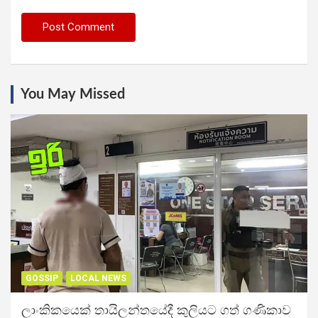
You May Missed
GOSSIP
LOCAL NEWS
ලාංකිකයෙක් තායිලන්තයේදී කුලියට ගත් ගණිකාව