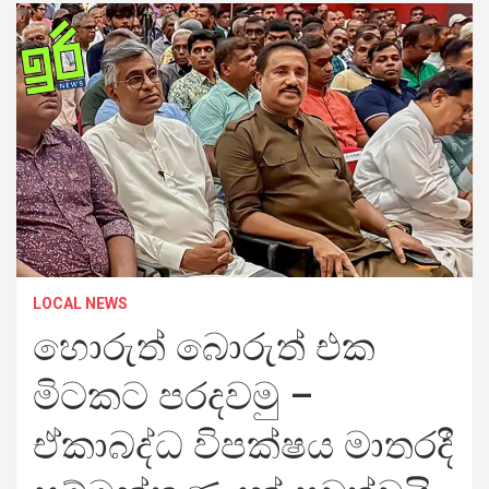
LOCAL NEWS
හොරුත් බොරුත් එක
මිටකට පරදවමු –
ඒකාබද්ධ විපක්ෂය මාතරදී