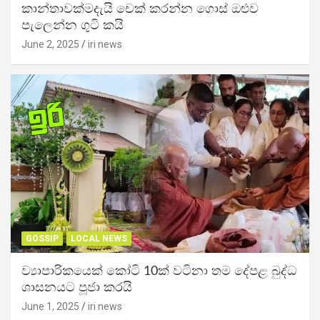
කාන්තාවක්මදැයි චෙක් කරන්න ගොස් ඔළුව
පැලෙන්න ගුටි කයි
June 2, 2025
iri news
GOSSIP
LOCAL NEWS
ව්‍යාපාරිකයෙක් කෝටි 10ක් වටිනා තම දේපළ බුද්ධ
ශාසනයට පූජා කරයි
June 1, 2025
iri news