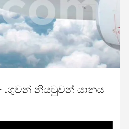
– .ගුවන් නියමුවන් යානය