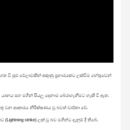
න්ගත වී සුළු වේලාවකින් අකුණු ප්‍රහාරයකට ලක්වීම හේතුවෙන්
ත යානය සහ මගීන් සියලු දෙනාම බේරාගැනීමට හැකි වී ඇත.
 මතු වන ආකාරය නිරීක්ෂණය වූ බවත් වාර්තා වේ.
htning strike) ලක් වූ බව මගීන්ට දැනුම් දී තිබේ.