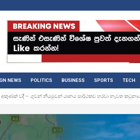
IGN NEWS
POLITICS
BUSINESS
SPORTS
TECH
යකට අකුණක් වදී – .ගුවන් නියමුවන් යානය සාර්ථකව හරවා නැවත කටු