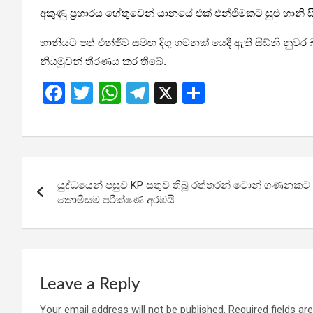
අකුණු ප්‍රහාරය හේතුවෙන් යානයේ එක් එන්ජිමකට සුළු හානි
හානියට පත් එන්ජිම සමඟ දිගු ගමනක් යෙදී ඇති සිඩ්නි නු
නියමුවන් තීරණය කර තිබේ.
F
T
W
T
X
S
a
wi
h
el
h
ce
tt
at
e
ar
b
er
s
gr
e
Post
o
A
a
යුද්ධයෙන් පසුව KP සතුව තිබූ රත්තරන් ටොන් ගණනකට සි
navigation
o
p
m
කොමිසම පරීක්ෂණ අරඹයි
k
p
Leave a Reply
Your email address will not be published.
Required fields a