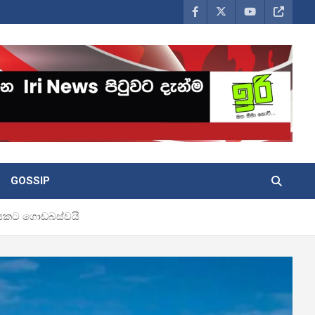
GOSSIP
නායකට ගොඩබස්වයි