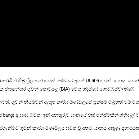
ර කරමින් තිබූ ශ්‍රීලංකන් ගුවන් සේවයට අයත් UL606 ගුවන් යානය, ගුව
ක ජාත්‍යන්තර ගුවන් තොටුපළ (BIA) වෙත හදිසියේ ගොඩබස්වා තිබේ.
ුත්, ගුවන් නියමුවන් ඇතුළු කාර්ය මණ්ඩලයේ සූක්ෂම මැදිහත් වීම ම
ud bang) ඇසුණු බවත්, ඉන් අනතුරුව යානයේ එක් එන්ජිමකින් ගිනිදැල්
මට ගුවන් කාර්ය මණ්ඩලය සමත් වූ අතර, යානය අකුණු ප්‍රහාරයකට (Lig