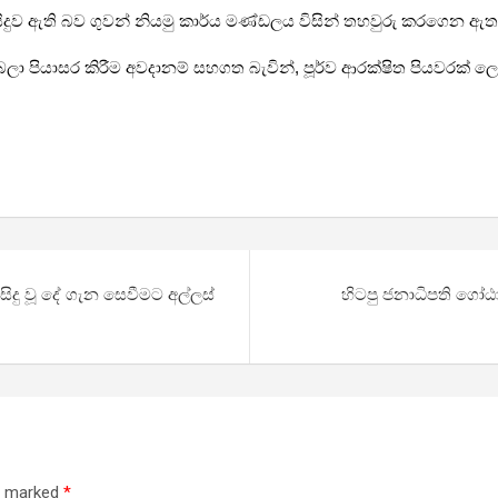
 සිදුව ඇති බව ගුවන් නියමු කාර්ය මණ්ඩලය විසින් තහවුරු කරගෙන ඇත
වර බලා පියාසර කිරීම අවදානම් සහගත බැවින්, පූර්ව ආරක්ෂිත පියව
දු වූ දේ ගැන සෙවීමට අල්ලස්
හිටපු ජනාධිපති ගෝඨ
re marked
*