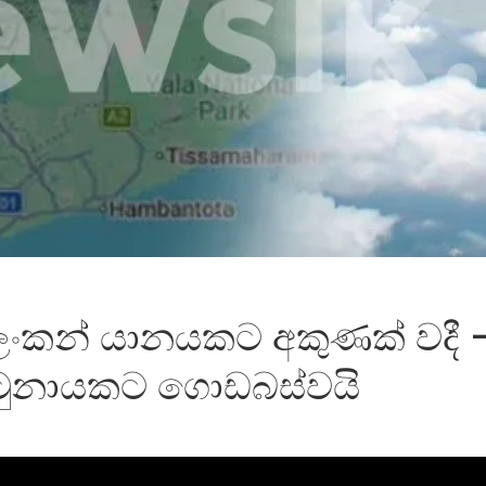
‍රීලංකන් යානයකට අකුණක් වදී 
ටුනායකට ගොඩබස්වයි