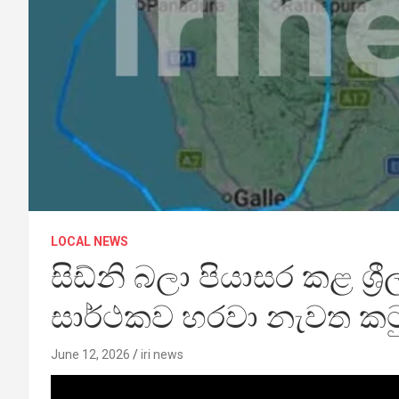
LOCAL NEWS
සිඩ්නි බලා පියාසර කළ ශ්
සාර්ථකව හරවා නැවත ක
June 12, 2026
iri news