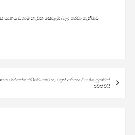
.
රක් ලෙස යානය වහාම නැවත කොළඹ බලා හරවා ගැනීමට
ාභය රාජපක්ෂ කිරිවෙහෙර සෑ රදුන් අභියස විශේෂ පූජාවක්
පවත්වයි