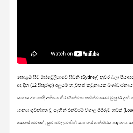
කොළඹ සිට ඕස්ට්‍රේලියාවේ සිඩ්නි (Sydney) නුවර බලා පියාස
අද දින (12 සිකුරාදා) අලුයම නැවතත් කටුනායක බණ්ඩාරනාය
යානය අහසේදී අතිශය තීරණාත්මක තත්ත්වයකට මුහුණ දුන් නම
යානය ගුවන්ගත වූ සැනින් එක්වරම විශාල පිපිරුම් හඬක් (Lo
කෙසේ වෙතත්, සුළු වේලාවකින් යානයේ තත්ත්වය පාලනය කරගැනී