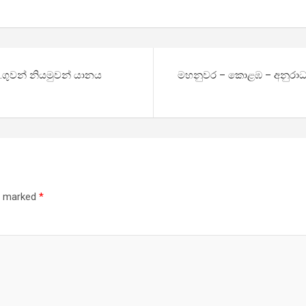
 .ගුවන් නියමුවන් යානය
මහනුවර – කොළඹ – අනුරාධප
re marked
*