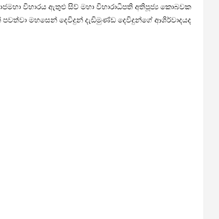
ා විහාරය ඇතුළු සිව් මහා විහාරාධිපති අතිපූජ්‍ය කොබවක
වත්වා මහසෙන් දෙවිදුන් දැඩිමුණ්ඩ දෙවිදුන්ගේ ආශිර්වාදයද