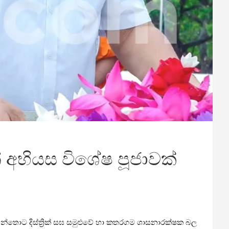
 අභියස විශේෂ පූජාවක්
ම්බන්තොට දිස්ත්‍රික් සඝ සමුළුවේ හා කතරගම ශාසනාරක්ෂක බල