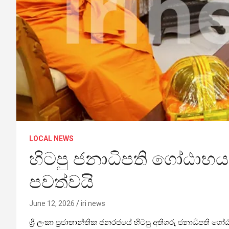
LOCAL NEWS
හිටපු ජනාධිපති ගෝඨාභය 
පවත්වයි
June 12, 2026
iri news
ශ්‍රී ලංකා ප්‍රජාතාන්තික ජනරජයේ හිටපු අතිගරු ජනාධිපති