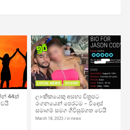
LOCAL NEWS
GOSSIP
න් 44ක්
ලාංකිකයෙකු අසභ්‍ය චිත්‍රපට
වෙයි
රංගනයෙන් පෙරටම – විදෙස්
සමාගම් සමග ගිවිසුම්ගත වෙයි
March 18, 2025
iri news