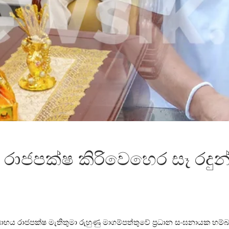
රාජපක්ෂ කිරිවෙහෙර සෑ රදුන්
 ගෝඨාභය රාජපක්ෂ මැතිතුමා රුහුණු මාගම්පත්තුවේ ප්‍රධාන සංඝනායක හ