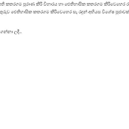
කතරගම පුරාණ කිරි විහාරය හා ඓතිහාසික කතරගම කිරිවෙහෙර රාජමහ
ුරුව ඓතිහාසික කතරගම කිරිවෙහෙර සෑ රදුන් අභියස විශේෂ පූජාවක් ප
ගන්නා ලදී..