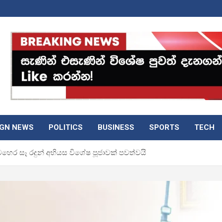
IGN NEWS
POLITICS
BUSINESS
SPORTS
TECH
හෙර සෑ රදුන් අභියස විශේෂ පූජාවක් පවත්වයි