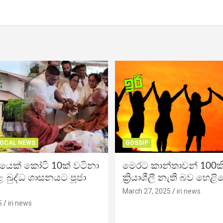
OCAL NEWS
GOSSIP
ිකයෙක් කෝටි 10ක් වටිනා
මෙරට කාන්තාවන් 100කි
 බුද්ධ ශාසනයට පූජා
ක්‍රියාශීලී නැති බව හෙළි
March 27, 2025
iri news
5
iri news