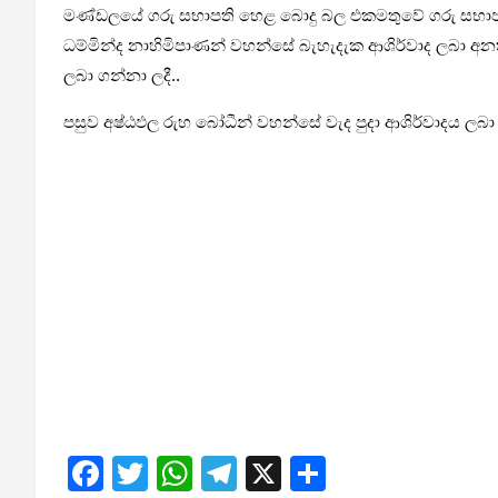
මණ්ඩලයේ ගරු සභාපති හෙළ බොදු බල එකමතුවේ ගරු සභාපති 
ධම්මින්ද නාහිමිපාණන් වහන්සේ බැහැදැක ආශිර්වාද ලබා අනත
ලබා ගන්නා ලදී..
පසුව අෂ්ඨඵල රුහ බෝධීන් වහන්සේ වැද පුදා ආශිර්වාදය ලබා 
F
T
W
T
X
S