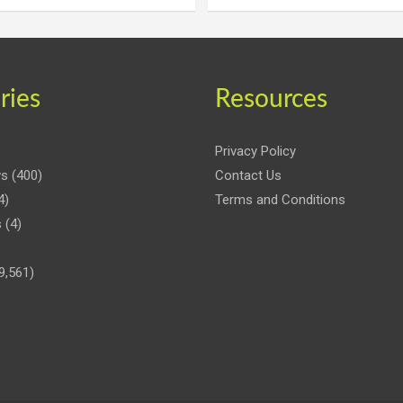
ries
Resources
Privacy Policy
ws
(400)
Contact Us
4)
Terms and Conditions
s
(4)
9,561)