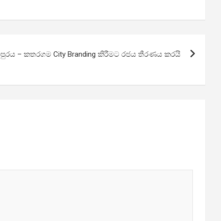
ුරය – කතරගම City Branding කිරීමට රජය තීරණය කරයි