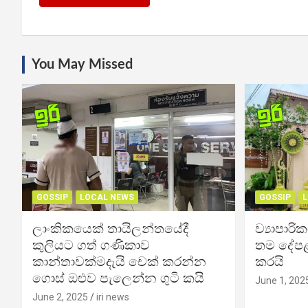
You May Missed
GOSSIP
LOCAL NEWS
GOSSIP
L
ලාංකිකයෙක් තායිලන්තයේදී
ව්‍යාපාර
කුලියට ගත් ගණිකාව
තම දේපළ
කාන්තාවක්මදැයි චෙක් කරන්න
කරයි
ගොස් ඔළුව පැලෙන්න ගුටි කයි
June 1, 202
June 2, 2025
iri news