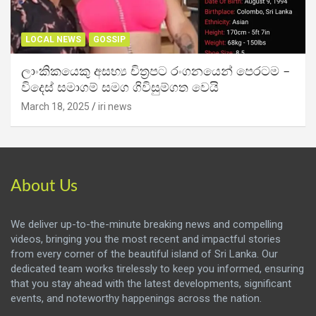
LOCAL NEWS
GOSSIP
ලාංකිකයෙකු අසභ්‍ය චිත්‍රපට රංගනයෙන් පෙරටම –
විදෙස් සමාගම් සමග ගිවිසුම්ගත වෙයි
March 18, 2025
iri news
About Us
We deliver up-to-the-minute breaking news and compelling
videos, bringing you the most recent and impactful stories
from every corner of the beautiful island of Sri Lanka. Our
dedicated team works tirelessly to keep you informed, ensuring
that you stay ahead with the latest developments, significant
events, and noteworthy happenings across the nation.