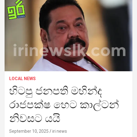
LOCAL NEWS
හිටපු ජනපති මහින්ද
රාජපක්ෂ හෙට කාල්ටන්
නිවසට යයි
September 10, 2025
iri news