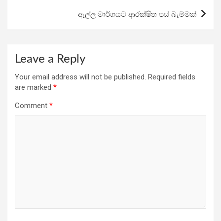
k
p
ඇල්ල මාර්ග­යට ආර­ක්ෂිත පස් බැ­ම්මක්
Leave a Reply
Your email address will not be published.
Required fields
are marked
*
Comment
*