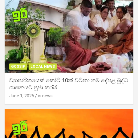
GOSSIP
LOCAL NEWS
ව්‍යාපාරිකයෙක් කෝටි 10ක් වටිනා තම දේපළ බුද්ධ
ශාසනයට පූජා කරයි
June 1, 2025
iri news