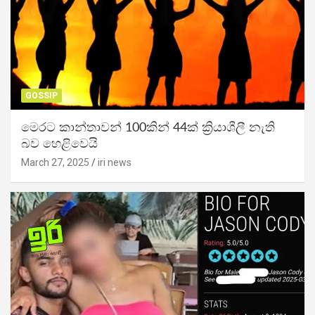
GOSSIP
මෙරට කාන්තාවන් 100කින් 44ක් ක්‍රියාශීලී නැති
බව හෙළිවෙයි
March 27, 2025
iri news