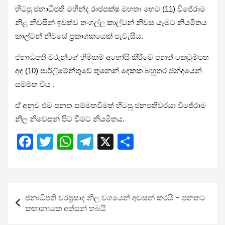
හිටපු ජනාධිපති මහින්ද රාජපක්ෂ මහතා හෙට (11) විජේරාම
නිළ නිවසින් ඉවත්ව තංගල්ල කාල්ටන් නිවස යෑමට නියමිතය
කාල්ටන් නිවසේ ප්‍රකාශකයෙක් පැවැසීය.
ජනාධිපති වරුන්ගේ හිමිකම් අහෝසි කිරීමේ පනත් කෙටුම්පත
අද (10) පාර්ලිමේන්තුවේ තුනෙන් දෙකක බහුතර ජන්දයෙන්
සම්මත විය .
ඒ අනුව එම පනත සම්මතවීමත් හිටපු ජනපතිවරයා විජේරාම
නිල නිවෙසන් පිට වීමට නියමිතය.
F
T
W
T
X
S
a
wi
h
el
h
ce
tt
at
e
ar
b
er
s
gr
e
Post
ජනාධිපති වරප්‍රසාද නිල වශයෙන් අවසන් කරයි – පනතට
o
A
a
navigation
කතානායක අත්සන් තබයි
o
p
m