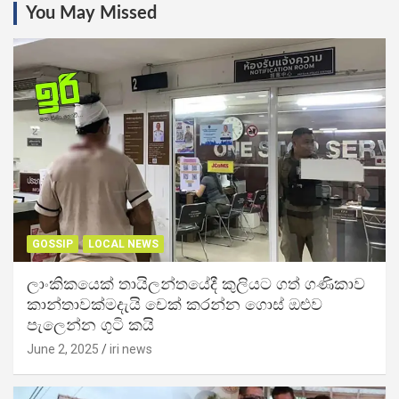
You May Missed
GOSSIP
LOCAL NEWS
ලාංකිකයෙක් තායිලන්තයේදී කුලියට ගත් ගණිකාව
කාන්තාවක්මදැයි චෙක් කරන්න ගොස් ඔළුව
පැලෙන්න ගුටි කයි
June 2, 2025
iri news