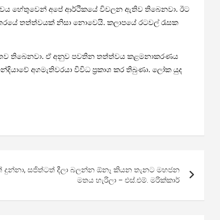
ත්ත්වය හේතු­වෙන් අපේ ආර්ථි­කයේ විච­ලන ඇතිව තිබෙ­නවා. ඊට
­න්ත­රයේ තත්ත්ව­යක් නිසා නොවෙයි. කලා­පයේ රට­වල් රැසක
ය­මි­තව තිබෙ­නවා. ඒ අනුව පව­තින තත්ත්වය කළ­ම­නා­ක­ර­ණය
ි­යාවේ අග­මැ­ති­ව­රයා විවිධ ප්‍රකාශ කර තිබුණා. ලෝක යුද
ත් දුන්නා, සජිත්ටත් දීලා බලන්න ඕනෑ කියන තැනට මහජන
මතය හැරිලා – එස්.එම්. මරික්කාර්