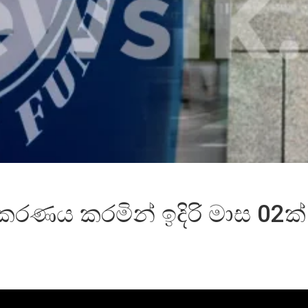
ණය කරමින් ඉදිරි මාස 02ක්