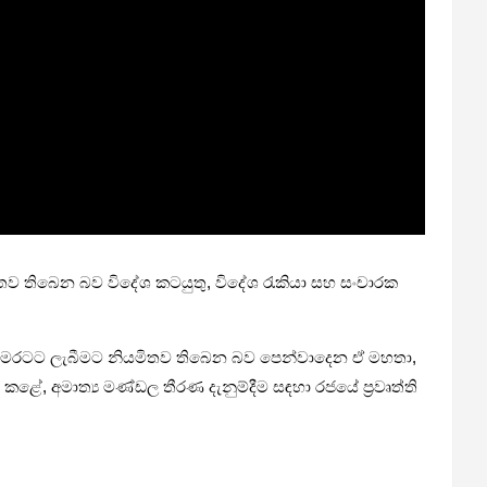
නිය­මි­තව තිබෙන බව විදේශ කට­යුතු, විදේශ රැකියා සහ සංචා­රක
යේදී මෙර­ටට ලැබී­මට නිය­මි­තව තිබෙන බව පෙන්වා­දෙන ඒ මහතා,
කළේ, අමාත්‍ය මණ්ඩල තීරණ දැනු­ම්දීම සඳහා රජයේ ප්‍රවෘත්ති