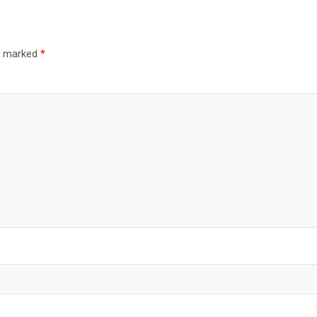
re marked
*