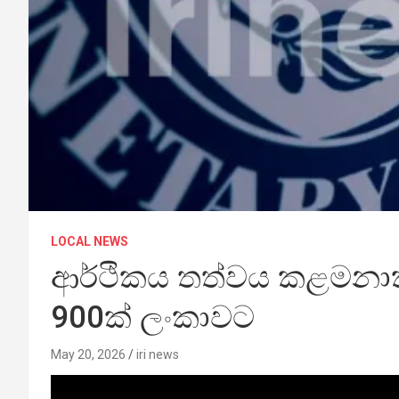
LOCAL NEWS
ආර්ථිකය තත්වය කළමනාකර
900ක් ලංකාවට
May 20, 2026
iri news