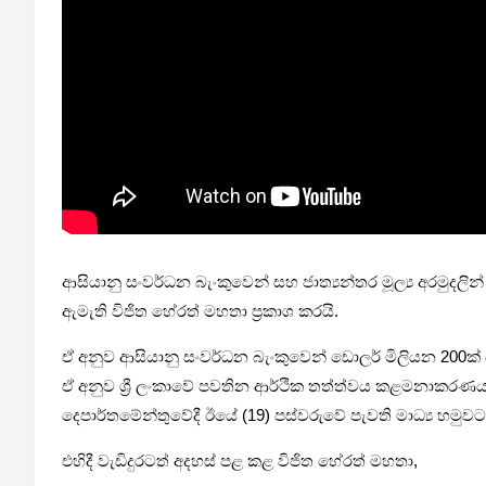
ආසි­යානු සංව­ර්ධන බැංකු­වෙන් සහ ජාත්‍ය­න්තර මූල්‍ය අර­මු­ද­ල
ඇමැති විජිත හේරත් මහතා ප්‍රකාශ කරයි.
ඒ අනුව ආසි­යානු සංව­ර්ධන බැංකු­වෙන් ඩොලර් මිලි­යන 200ක් ස
ඒ අනුව ශ්‍රී ලංකාවේ පව­තින ආර්ථික තත්ත්වය කළ­ම­නා­ක­ර­ණ
දෙපා­ර්ත­මේ­න්තු­වේදී ඊයේ (19) පස්ව­රුවේ පැවති මාධ්‍ය හමු­වට
එහිදී වැඩි­දු­ර­ටත් අද­හස් පළ කළ විජිත හේරත් මහතා,