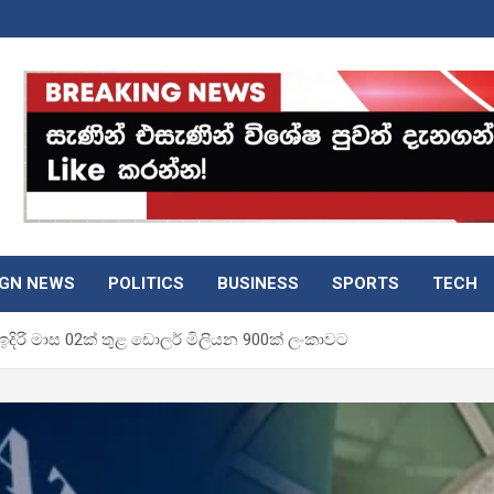
IGN NEWS
POLITICS
BUSINESS
SPORTS
TECH
රි මාස 02ක් තුළ ඩොලර් මිලියන 900ක් ලංකාවට