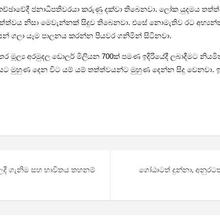
­ච්ඡා­වේදී ජනා­ධි­ප­ති­ව­රයා කරුණු දක්වා තිබෙ­නවා. ලෝක යුද­මය ත
ක තත්ත්වය නිසා මෙවැ­න්නක් සිදුව තිබෙ­නවා. එසේ නොමැ­තිව රට අභ්‍ය
­යෙන් ගලා යෑම පාල­නය කරන්න පිය­වර ගනි­මින් සිටි­නවා.
තර මූල්‍ය අර­මු­දල ඩොලර් මිලි­යන 700ක් පමණ ඉදි­රි­යේදී ලබා­දී­මට නි
ට මුහුණ දෙන විට යම් යම් තත්ත්ව­යන්ට මුහුණ දෙන්න සිදු වෙනවා. ඉන්ද
ිලදී ගැනිම සහ භාවිතය තහනම්
ගෝඨාටත් දුන්නා, අනුරට