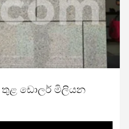
 තුළ ඩොලර් මිලියන