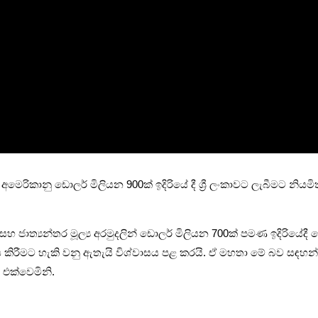
ින් අමෙ­රි­කානු ඩොලර් මිලි­යන 900ක් ඉදි­රියේ දී ශ්‍රී ලංකා­වට ලැබී­මට 
හ ජාත්‍ය­න්තර මූල්‍ය අර­මු­ද­ලින් ඩොලර් මිලි­යන 700ක් පමණ ඉදි­රි­
ය කිරී­මට හැකි වනු ඇතැයි විශ්වා­සය පළ කරයි. ඒ මහතා මේ බව සඳ­හන් 
 එක්වෙ­මිනි.