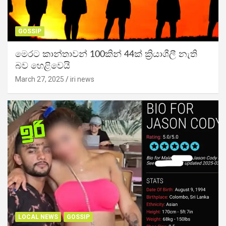
GOSSIP
මෙරට කාන්තාවන් 100කින් 44ක් ක්‍රියාශීලී නැති
බව හෙළිවෙයි
March 27, 2025
iri news
LOCAL NEWS
GOSSIP