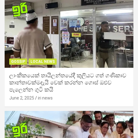
GOSSIP
LOCAL NEWS
ලාංකිකයෙක් තායිලන්තයේදී කුලියට ගත් ගණිකාව
කාන්තාවක්මදැයි චෙක් කරන්න ගොස් ඔළුව
පැලෙන්න ගුටි කයි
June 2, 2025
iri news