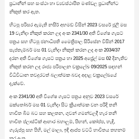
ප්‍රධානීන් සහ සංස්ථා හා ව්‍යවස්ථාපිත මණ්ඩල ප්‍රධානීන්ට
නිකුත් කර ඇත.
හිටපු පරිසර ඇමැති නසීර් අහමඩ් විසින් 2023 වසරේ ජූලි මස
19 වැනිදා නිකුත් කරන ලද අංක 2341/30 අති විශේෂ ගැසට්
පත්‍රය සහ හිටපු ජනාධිපති මෛත්‍රිපාල සිරිසේන විසින් 2017
සැප්තැම්බර් මස 01 වැනිදා නිකුත් කරන ලද අංක 2034/37
දරන අති විශේෂ ගැසට් පත්‍රය හා 2025 අප්‍රේල් මස 02 දිනැතිව
නිකුත් කරන ලද රාජ්‍ය පරිපාලන චක්‍රලේඛ 09/2025 සඳහන්
විධිවිධාන තවදුරටත් බලාත්මක බවද අදාළ චක්‍රලේඛයේ
දැක්වේ.
අංක 2341/30 අති විශේෂ ගැසට් පත්‍රය අනුව 2023 වසරේ
ඔක්තෝබර් මස 01 වැනිදා සිට ක්‍රියාත්මක වන පරිදි තනි
භාවිත බීම බට සහ කලතන, ගුවන් ගමන්වලදී හැර තනි
භාවිත ප්ලාස්ටික් ආහාර බහාලුම්, පිඟන්, කෝප්ප, හැඳි,
ගෑරුප්පු සහ පිහි, මල් මාලා, ඉඳි ආප්ප වට්ටි භාවිතය තහනම්
කර ඇත.