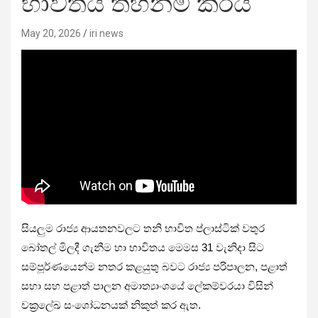
භාවිතය තහනම් කරයි
May 20, 2026
iri news
සියලුම රාජ්‍ය ආයතනවලට තනි භාවිත ප්ලාස්ටික් වතුර
බෝතල් මිලදී ගැනීම හා භාවිතය මෙමස 31 වැනිදා සිට
සම්පූර්ණයෙන්ම නතර කළයුතු බවට රාජ්‍ය පරිපාලන, පළාත්
සභා සහ පළාත් පාලන අමාත්‍යාංශයේ ලේකම්වරයා විසින්
චක්‍රලේඛ සංශෝධනයක් නිකුත් කර ඇත.