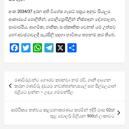
අංක 2034/37 දරන අති විශේෂ ගැසට් පත්‍රය අනුව සියලුම
ආකාරයේ පොලිතින්, පොලිප්‍රොපිලින් නිෂ්පාදන දේශපාලන,
සාමාජයීය, ආගමික, ජාතික, සංස්කෘතික වෙනත් යම් උත්සව
හෝ අවස්ථාවලදී සැරසිලි සඳහා භාවිතය තහනම් කර තිබේ.
F
T
W
T
X
S
a
wi
h
el
h
ce
tt
at
e
ar
b
er
s
gr
e
Post
රණවිරුවන්ට ගෞරව කරනවා නම් රවී, ශානි දාගෙන
o
A
a
navigation
කරන රණවිරු දඩයම නවත්තන්න,සලේ සහ පිල්ලෙයාන්
o
p
m
එළියට දාන්න – උදය ගම්මන්පිල
k
p
ආර්ථිකය තත්වය කළමනාකරණය කරමින් ඉදිරි මාස 02ක්
තුළ ඩොලර් මිලියන 900ක් ලංකාවට