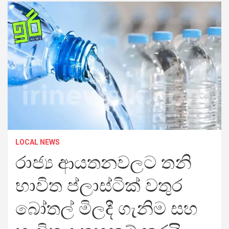
LOCAL NEWS
රාජ්‍ය ආයතනවලට තනි
භාවිත ප්ලාස්ටික් වතුර
බෝතල් මිලදී ගැනිම සහ