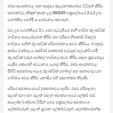
රාජ්‍ය ආයතනවල ඝන අපද්‍රව්‍ය කළමනාකරණය විධිමත් කිරීම
සම්බන්ධව නිකුත් කරන ලද 09/2025 චක්‍රලේඛයේ 2.1.2 උප
වගන්තිය මෙහිදී සංශෝධනය කර ඇත.
එම උප වගන්තියේ මීට පෙර පැවැතියේ තනි භාවිත ප්ලාස්ටික්
භාවිතය අධෛර්යමත් කිරීම සහ පරිසර හිතකාමී විකල්ප
භාවිතය මගින් ප්ලාස්ටික් පරිභෝජනය අවම කිරීමය. ඒ අනුව
කාර්ය මණ්ඩලය රැස්වීම්/ සාකච්ඡා/ වැඩමුළු පැවැත්වීමේදී
ප්ලාස්ටික් වතුර බෝතල් භාවිතය අවම කිරීම සඳහා ක්‍රමවේදය
යෙදීම කෙරෙහි අවධානය යොමු කිරීම, රාජ්‍ය ආයතනවල
පිහිටි ආපනශාලාවලද ප්ලාස්ටික් බෝතල් සහ ආහාර දවටන
භාවිතය අවම කිරීම යනාදිය එහි සඳහන්කර තිබුණි.
පරිසර අමාත්‍යාංශයේ එකඟතාවය ඇතිව රාජ්‍ය පරිපාලන,
පළාත් සභා සහ පළාත් පාලන අමාත්‍යාංශයේ ලේකම් එස්.
ආලෝක බණ්ඩාර විසින් මෙම චක්‍රලේඛය අමාත්‍යාංශ
ලේකම්වරුන්, පළාත් ප්‍රධාන ලේකම්වරුන්, දෙපාර්තමේන්තු