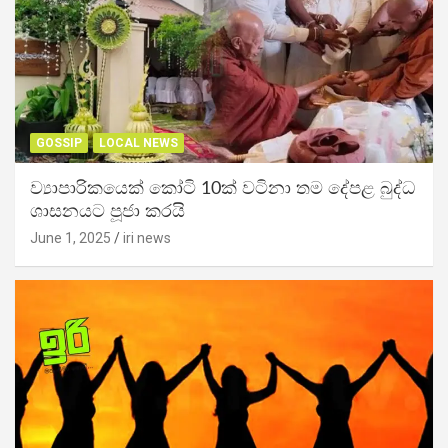
GOSSIP
LOCAL NEWS
ව්‍යාපාරිකයෙක් කෝටි 10ක් වටිනා තම දේපළ බුද්ධ
ශාසනයට පූජා කරයි
June 1, 2025
iri news