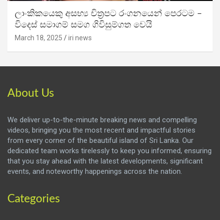
ලාංකිකයෙකු අසභ්‍ය චිත්‍රපට රංගනයෙන් පෙරටම –
විදෙස් සමාගම් සමග ගිවිසුම්ගත වෙයි
March 18, 2025
iri news
About Us
We deliver up-to-the-minute breaking news and compelling
videos, bringing you the most recent and impactful stories
from every corner of the beautiful island of Sri Lanka. Our
dedicated team works tirelessly to keep you informed, ensuring
that you stay ahead with the latest developments, significant
events, and noteworthy happenings across the nation.
Categories