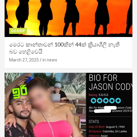
GOSSIP
මෙරට කාන්තාවන් 100කින් 44ක් ක්‍රියාශීලී නැති
බව හෙළිවෙයි
March 27, 2025
iri news