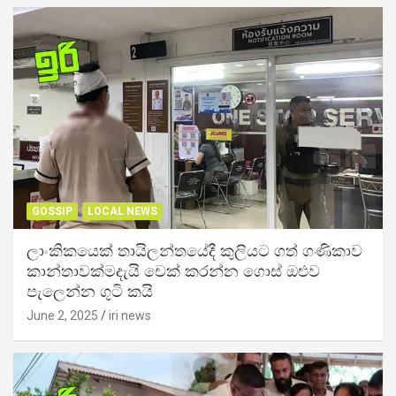
GOSSIP
LOCAL NEWS
ලාංකිකයෙක් තායිලන්තයේදී කුලියට ගත් ගණිකාව
කාන්තාවක්මදැයි චෙක් කරන්න ගොස් ඔළුව
පැලෙන්න ගුටි කයි
June 2, 2025
iri news