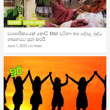
GOSSIP
LOCAL NEWS
ව්‍යාපාරිකයෙක් කෝටි 10ක් වටිනා තම දේපළ බුද්ධ
ශාසනයට පූජා කරයි
June 1, 2025
iri news