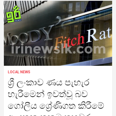
LOCAL NEWS
ශ්‍රී ලංකාව ණය පැහැර
හැරීමෙන් ඉවත්වූ බව
ගෝලීය ශ්‍රේණිගත කිරීමේ