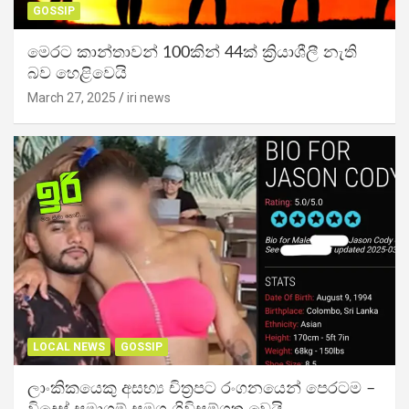
GOSSIP
මෙරට කාන්තාවන් 100කින් 44ක් ක්‍රියාශීලී නැති
බව හෙළිවෙයි
March 27, 2025
iri news
LOCAL NEWS
GOSSIP
ලාංකිකයෙකු අසභ්‍ය චිත්‍රපට රංගනයෙන් පෙරටම –