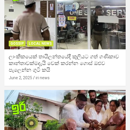
GOSSIP
LOCAL NEWS
ලාංකිකයෙක් තායිලන්තයේදී කුලියට ගත් ගණිකාව
කාන්තාවක්මදැයි චෙක් කරන්න ගොස් ඔළුව
පැලෙන්න ගුටි කයි
June 2, 2025
iri news