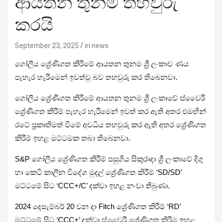
ආයතන තුනම තහවුරු
කරයි
September 23, 2025
iri news
ගෝලීය ශ්‍රේණිගත කිරීමේ ආයතන තුනම ශ්‍රී ලංකාව ණය
පැහැර හැරීමෙන් ඉවත්වූ බව තහවුරු කර තිබෙනවා.
ගෝලීය ශ්‍රේණිගත කිරීමේ ආයතන තුනම ශ්‍රී ලංකාවේ ස්වෛරී
ශ්‍රේණිගත කිරීම් පැහැර හැරීමෙන් ඉවත් කර ඇති අතර එමඟින්
රටේ ප්‍රකෘතිමත් වීමේ අවධිය තහවුරු කර ඇති අතර ශ්‍රේණිගත
කිරීම් ඉහළ මට්ටමක තබා තිබෙනවා.
S&P ගෝලීය ශ්‍රේණිගත කිරීම් පසුගිය සිකුරාදා ශ්‍රී ලංකාවේ දිගු
හා කෙටි කාලීන විදේශ මුදල් ශ්‍රේණිගත කිරීම් ‘SD/SD’
මට්ටමේ සිට ‘CCC+/C’ දක්වා ඉහළ නංවා තිබුණා.
2024 දෙසැම්බර් 20 වන දා Fitch ශ්‍රේණිගත කිරීම් ‘RD’
මට්ටමේ සිට ‘CCC+’ දක්වා ස්වෛරී ශ්‍රේණිගත කිරීම ඉහළ