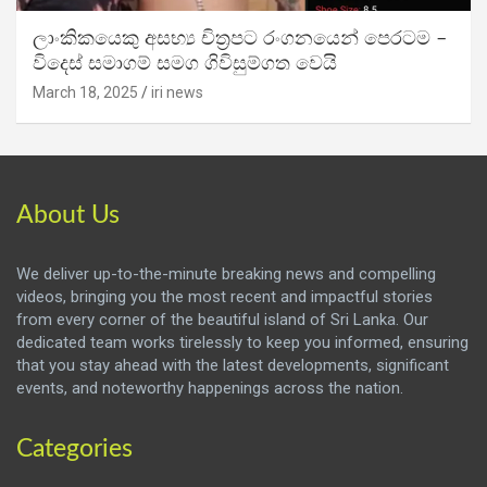
ලාංකිකයෙකු අසභ්‍ය චිත්‍රපට රංගනයෙන් පෙරටම –
විදෙස් සමාගම් සමග ගිවිසුම්ගත වෙයි
March 18, 2025
iri news
About Us
We deliver up-to-the-minute breaking news and compelling
videos, bringing you the most recent and impactful stories
from every corner of the beautiful island of Sri Lanka. Our
dedicated team works tirelessly to keep you informed, ensuring
that you stay ahead with the latest developments, significant
events, and noteworthy happenings across the nation.
Categories