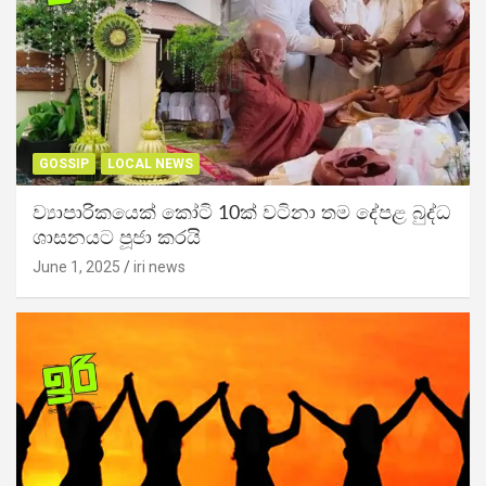
GOSSIP
LOCAL NEWS
ව්‍යාපාරිකයෙක් කෝටි 10ක් වටිනා තම දේපළ බුද්ධ
ශාසනයට පූජා කරයි
June 1, 2025
iri news