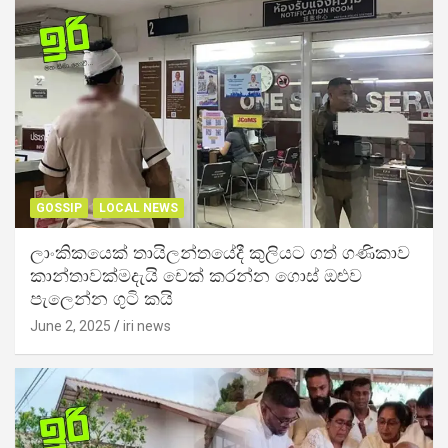
GOSSIP
LOCAL NEWS
ලාංකිකයෙක් තායිලන්තයේදී කුලියට ගත් ගණිකාව
කාන්තාවක්මදැයි චෙක් කරන්න ගොස් ඔළුව
පැලෙන්න ගුටි කයි
June 2, 2025
iri news