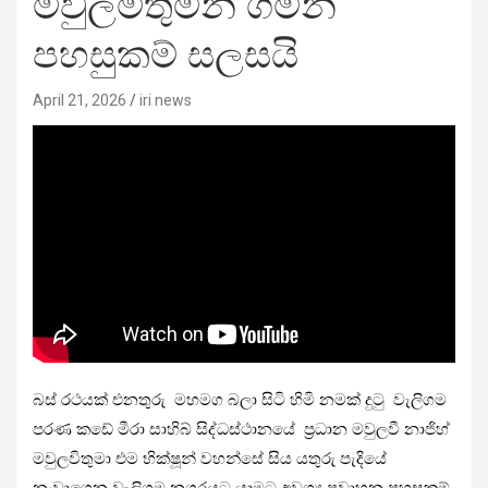
මවුලමිතුමන් ගමන්
පහසුකම් සලසයි
April 21, 2026
iri news
බස් රථයක් එනතුරු මහමග බලා සිටි හිමි නමක් දුටු වැලිගම
පරණ කඩේ මීරා සාහිබ් සිද්ධස්ථානයේ ප්‍රධාන මවුලවී නාජිහ්
මවුලවිතුමා එම භික්ෂූන් වහන්සේ සිය යතුරු පැදියේ
නංවාගෙන වැලිගම නගරයට යාමට අවශ්‍ය ප්‍රවාහන පහසුකම්