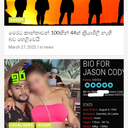
GOSSIP
මෙරට කාන්තාවන් 100කින් 44ක් ක්‍රියාශීලී නැති
බව හෙළිවෙයි
March 27, 2025
iri news
LOCAL NEWS
GOSSIP