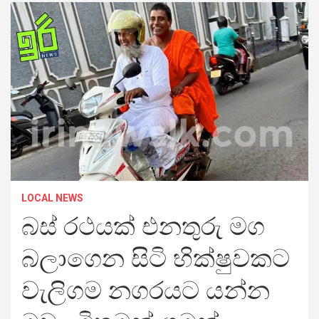
LOCAL NEWS
බස් රථයක් එනතුරු මග
බලාගෙන සිටි භික්ෂුවකට
වැලිගම නගරයට යන්න