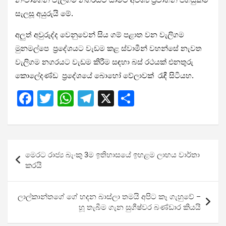
සැලසූ අයුරුයි මේ.
අලුත් අවුරුද්ද වෙනුවෙන් සිය ගම් පළාත වන වැලිගම
මුනමල්පෙ ප්‍රදේශයට වැඩම කළ ස්වාමීන් වහන්සේ නැවත
වැලිගම නගරයට වැඩම කිරීම සඳහා බස් රථයක් එනතුරු
කොලේදණ්ඩ ප්‍රදේශයේ බොහෝ වේලාවක් රැඳී සිටියහ.
F
T
W
T
X
S
a
wi
h
el
h
ce
tt
at
e
ar
b
er
s
gr
e
Post
මෙරට රාජ්‍ය බැංකු 3ම ඉතිහාසයේ ඉහළම ලාභය වාර්තා
o
A
a
navigation
කරයි
o
p
m
k
p
ලාල්කාන්තගේ ගේ හදන බාස්ලා තමයි අපිට කෑ ගැහුවේ –
හූ තැබීම ගැන සුගීෂ්වර බණ්ඩාර කියයි