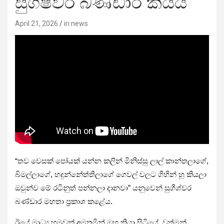
සුගීෂ්වර බණ්ඩාර කියයි
April 21, 2026
iri news
“තව වෙසක් පෝයක් යන්න කලින් මිනිස්සු ලාල් කාන්තලාගේ,
බිමල්ලාගේ, හදුන්නේත්තිලාගේ ගෙවල් වලට ගිහින් හූ කියලා
ඔවුන්ව මේ රටිනුත් පන්නලා දානවා” යනුවෙන් සුගීශ්වර
බණ්ඩාර මහතා ප්‍රකාශ කළේය.
ඊයේ මාධ්‍ය හමුවක් අමතමින් ඔහු කියා සිටියේ, වත්මන්