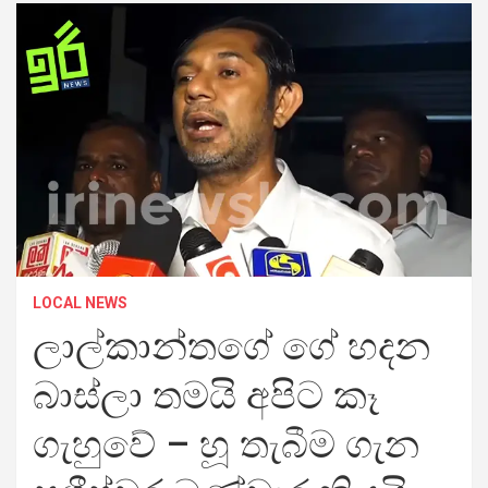
LOCAL NEWS
ලාල්කාන්තගේ ගේ හදන
බාස්ලා තමයි අපිට කෑ
ගැහුවේ – හූ තැබීම ගැන