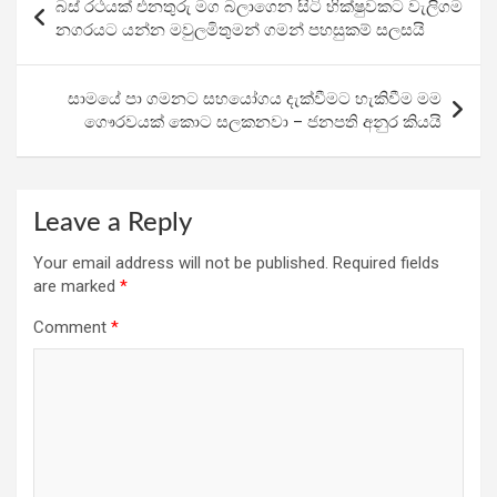
බස් රථයක් එනතුරු මග බලාගෙන සිටි භික්ෂුවකට වැලිගම
o
A
a
navigation
නගරයට යන්න මවුලමිතුමන් ගමන් පහසුකම් සලසයි
o
p
m
k
p
සාමයේ පා ගමනට සහයෝගය දැක්වීමට හැකිවීම මම
ගෞරවයක් කොට සලකනවා – ජනපති අනුර කියයි
Leave a Reply
Your email address will not be published.
Required fields
are marked
*
Comment
*