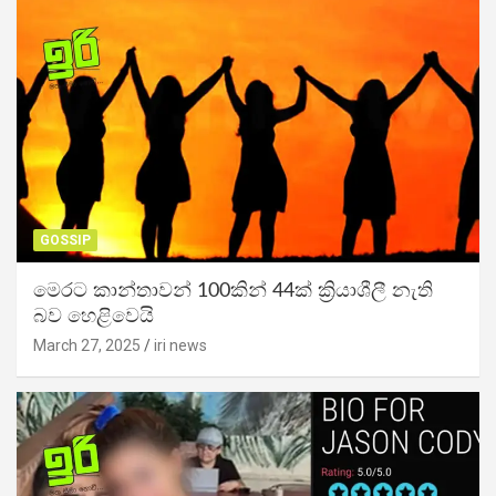
GOSSIP
මෙරට කාන්තාවන් 100කින් 44ක් ක්‍රියාශීලී නැති
බව හෙළිවෙයි
March 27, 2025
iri news