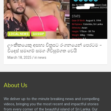
LOCAL NEWS
GOSSIP
ලාංකිකයෙකු අසභ්‍ය චිත්‍රපට රංගනයෙන් පෙරටම –
විදෙස් සමාගම් සමග ගිවිසුම්ගත වෙයි
March 18, 2025
iri news
About Us
We deliver up-to-the-minute breaking news and compelling
videos, bringing you the most recent and impactful stories
from every corner of the beautiful island of Sri Lanka. Our