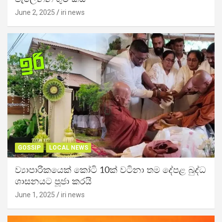
June 2, 2025
iri news
GOSSIP
LOCAL NEWS
ව්‍යාපාරිකයෙක් කෝටි 10ක් වටිනා තම දේපළ බුද්ධ
ශාසනයට පූජා කරයි
June 1, 2025
iri news