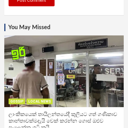
You May Missed
GOSSIP
LOCAL NEWS
ලාංකිකයෙක් තායිලන්තයේදී කුලියට ගත් ගණිකාව
කාන්තාවක්මදැයි චෙක් කරන්න ගොස් ඔළුව
පැලෙන්න ගුටි කයි