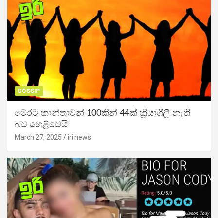
GOSSIP
මෙරට කාන්තාවන් 100කින් 44ක් ක්‍රියාශීලී නැති
බව හෙළිවෙයි
March 27, 2025
iri news