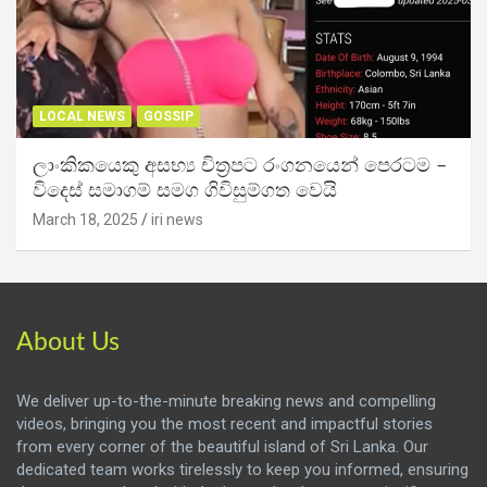
LOCAL NEWS
GOSSIP
ලාංකිකයෙකු අසභ්‍ය චිත්‍රපට රංගනයෙන් පෙරටම –
විදෙස් සමාගම් සමග ගිවිසුම්ගත වෙයි
March 18, 2025
iri news
About Us
We deliver up-to-the-minute breaking news and compelling
videos, bringing you the most recent and impactful stories
from every corner of the beautiful island of Sri Lanka. Our
dedicated team works tirelessly to keep you informed, ensuring