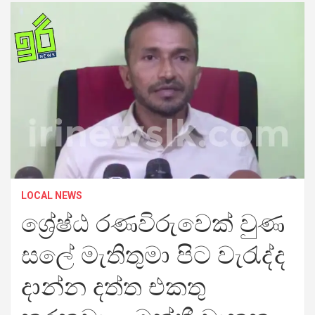
LOCAL NEWS
ශ්‍රේෂ්ඨ රණවිරුවෙක් වුණ
සලේ මැතිතුමා පිට වැරැද්ද
දාන්න දත්ත එකතු