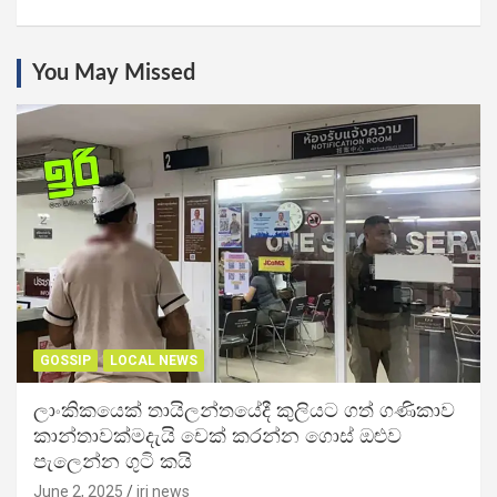
You May Missed
GOSSIP
LOCAL NEWS
ලාංකිකයෙක් තායිලන්තයේදී කුලියට ගත් ගණිකාව
කාන්තාවක්මදැයි චෙක් කරන්න ගොස් ඔළුව
පැලෙන්න ගුටි කයි
June 2, 2025
iri news