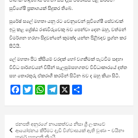
සුවිශේෂී ප්‍රකාශයක් සිදුකර තිබේ.
සුරේෂ් සලේ මහතා යනු රට වෙනුවෙන් සුවිශේෂී සේවාවක්
ඉටු කළ ශ්‍රේෂ්ඨ රණවිරුවෙකු බව පෙන්වා දෙන ඔහු, වත්මන්
විමර්ශන හරහා සිදුවන්නේ කුමක්ද යන්න පිළිබඳව ප්‍රශ්න කර
සිටියි.
ලේ මහතා පිට කිසියම් වරදක් හෝ වගකීමක් පැටවීම සඳහා
විවිධ පාර්ශවයන් විසින් සැලසුම්සහගතව විවිධාකාරයේ දත්ත
සහ තොරතුරු ඒකරාශී කරමින් සිටින බව ද ඔහු කියා සිටී.
F
T
W
T
X
S
a
wi
h
el
h
ce
tt
at
e
ar
b
er
s
gr
e
Post
ජනපති අනුරගේ නායකත්වය නිසා ශ්‍රී ලංකාවේ
o
A
a
navigation
ආයෝජනය කිරීමට දැඩි විශ්වාසයක් ඇති වුණා – චයිනා
හාබර් සභාපති කියයි