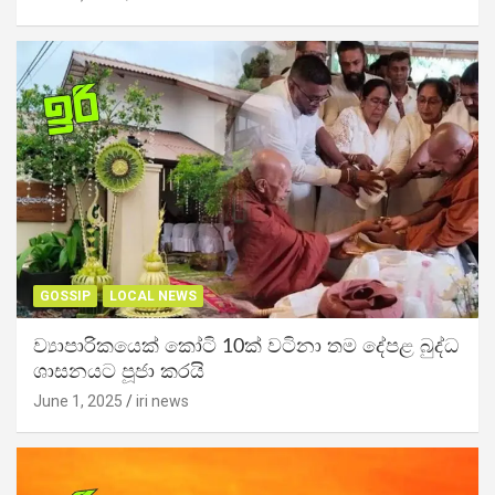
GOSSIP
LOCAL NEWS
ව්‍යාපාරිකයෙක් කෝටි 10ක් වටිනා තම දේපළ බුද්ධ
ශාසනයට පූජා කරයි
June 1, 2025
iri news