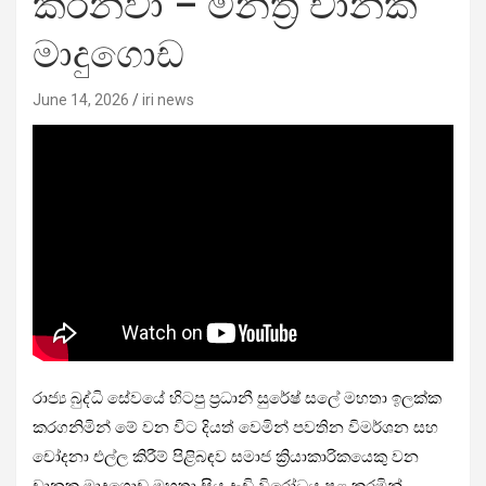
කරනවා – මන්ත්‍රී චානක
මාදුගොඩ
June 14, 2026
iri news
රාජ්‍ය බුද්ධි සේවයේ හිටපු ප්‍රධානී සුරේෂ් සලේ මහතා ඉලක්ක
කරගනිමින් මේ වන විට දියත් වෙමින් පවතින විමර්ශන සහ
චෝදනා එල්ල කිරීම් පිළිබඳව සමාජ ක්‍රියාකාරිකයෙකු වන
චානක මාදුගොඩ මහතා සිය දැඩි විරෝධය පළ කරමින්