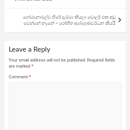
o
p
m
k
p
ගෝඨා,නාමල්ව හිරේ දැම්මා කියලා ඩොලර් එක අඩු
වෙන්නේ නෑනේ – රෝහිත අබේගුණවර්ධන කියයි
Leave a Reply
Your email address will not be published.
Required fields
are marked
*
Comment
*