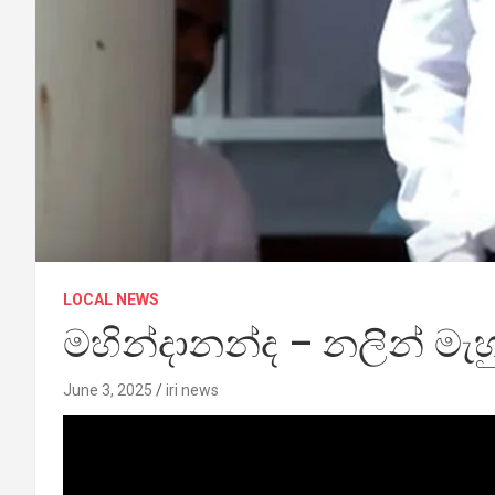
LOCAL NEWS
මහින්දානන්ද – නලින් මැ
June 3, 2025
iri news