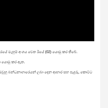
රයේ මැහුම් අංශය වෙත ඊයේ (02) යොමු කර තිබේ.
්) යොමු කර ඇත.
 ඔවුහු බන්ධනාගාර‍ෙයන් ලබා දෙන ආහාර සහ පැදුරු, කොට්ට