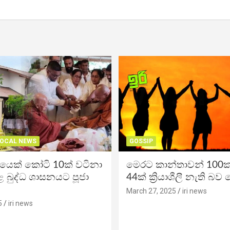
OCAL NEWS
GOSSIP
ිකයෙක් කෝටි 10ක් වටිනා
මෙරට කාන්තාවන් 100
 බුද්ධ ශාසනයට පූජා
44ක් ක්‍රියාශීලී නැති බව
March 27, 2025
iri news
5
iri news