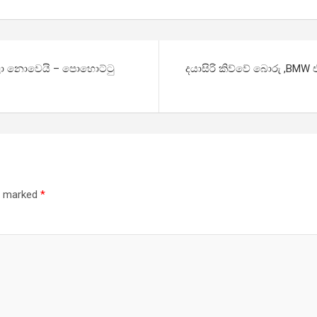
කරලා නොවෙයි – පොහොට්ටු
දයාසිරි කිව්වේ බොරු ,BMW
re marked
*