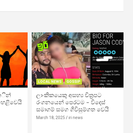
LOCAL NEWS
GOSSIP
කින්
ලාංකිකයෙකු අසභ්‍ය චිත්‍රපට
 හෙළිවෙයි
රංගනයෙන් පෙරටම – විදෙස්
සමාගම් සමග ගිවිසුම්ගත වෙයි
March 18, 2025
iri news