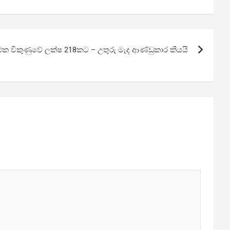
 එක විකුණුවේ ලක්ෂ 218කට – උතුරු මැද ආණ්ඩුකාර කියයි