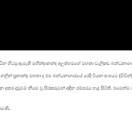
ටින හිටපු ඇමැති මහින්දානන්ද අලුත්ගමගේ මහතා වැලිකඩ බන්ධනාගා
නලින් ප්‍රනාන්දු මහතා ද එම බන්ධනාගාරයේ රෙදි වියන අංශයට (වීවින
 අතර දඬුවම් නියම වූ සිරකරුවන් අඳින ජම්පරය හැඳ සිටිති. එමෙන්ම
පමණි.