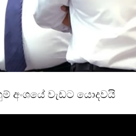
හුම් අංශයේ වැඩට යොදවයි