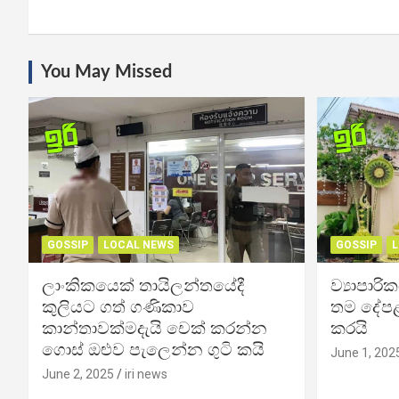
You May Missed
GOSSIP
LOCAL NEWS
GOSSIP
L
ලාංකිකයෙක් තායිලන්තයේදී
ව්‍යාපාර
කුලියට ගත් ගණිකාව
තම දේපළ
කාන්තාවක්මදැයි චෙක් කරන්න
කරයි
ගොස් ඔළුව පැලෙන්න ගුටි කයි
June 1, 202
June 2, 2025
iri news