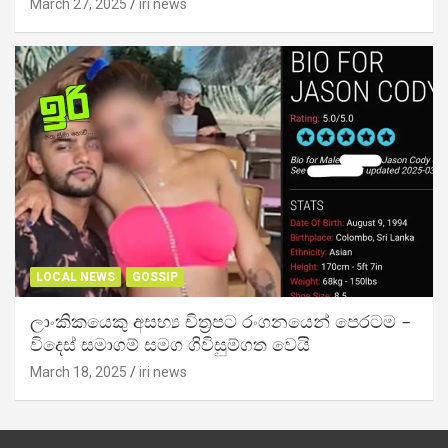
March 27, 2025
iri news
LOCAL NEWS
GOSSIP
ලාංකිකයෙකු අසභ්‍ය චිත්‍රපට රංගනයෙන් පෙරටම –
විදෙස් සමාගම් සමග ගිවිසුම්ගත වෙයි
March 18, 2025
iri news