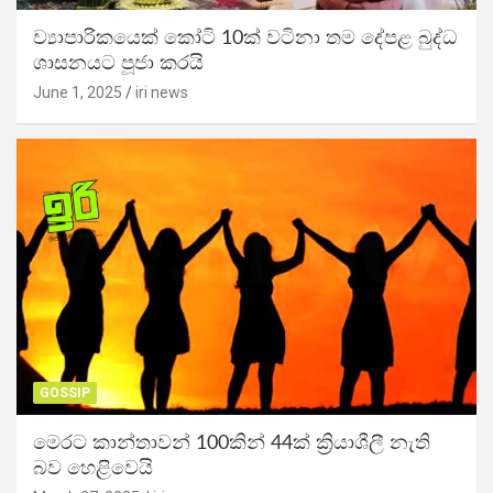
ව්‍යාපාරිකයෙක් කෝටි 10ක් වටිනා තම දේපළ බුද්ධ
ශාසනයට පූජා කරයි
June 1, 2025
iri news
GOSSIP
මෙරට කාන්තාවන් 100කින් 44ක් ක්‍රියාශීලී නැති
බව හෙළිවෙයි