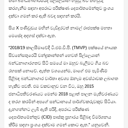
තමා බන්ධනාගාරයේදී පිල්ලෙයාන් හමුවූ බව තහවුරු
කරගැනීම සඳහා අපරාධ පරීක්ෂණ දෙපාර්තමේන්තුව ප්‍රංශය
දක්වා ගමන් කර ඇති බවද සඳහන් කරයි.
සිය X පණිවුඩය මඟින් වැඩිදුරටත් නාමල් රාජපක්ෂ මහතා
මෙසේද අදහස් දක්වා ඇත.
“2018/19 කාලසීමාවේදී ටී.එම්.වී.පී. (TMVP) පක්ෂයේ නායක
සිවනේසතුරෙයි චන්ද්‍රකාන්තන් හෙවත් පිල්ලෙයාන්
බන්ධනාගාරගතව සිටි සමයේ මා ඔහුව බැලීමට ගිය බව
රහසක් නොවේ. ඇත්ත වශයෙන්ම, මාගේ එම පැමිණීම්
පිළිබඳ බන්ධනාගාර වාර්තා අවශ්‍ය ඕනෑම අවස්ථාවක ලබාගත
හැකිව පවතී. එම වකවානුව වන විට, ඔහු 2015
ජනාධිපතිවරණයට මෙන්ම 2018 පළාත් පාලන මැතිවරණයට
ද තරග කරමින් අපගේ සන්ධානයේ පාර්ශ්වකරුවකුව සිටියා.
දැනගන්නට ලැබී ඇති පරිදි, අපරාධ පරීක්ෂණ
දෙපාර්තමේන්තුව (CID) පාස්කු ප්‍රහාරය පිළිබඳ විමර්ශනය
කිරීම සඳහා ප්‍රංශය දක්වාම ගමන් කොට ඇත.” යනුවෙනි.