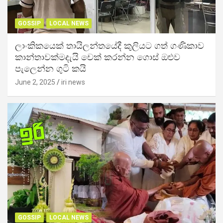
GOSSIP
LOCAL NEWS
ලාංකිකයෙක් තායිලන්තයේදී කුලියට ගත් ගණිකාව
කාන්තාවක්මදැයි චෙක් කරන්න ගොස් ඔළුව
පැලෙන්න ගුටි කයි
June 2, 2025
iri news
GOSSIP
LOCAL NEWS