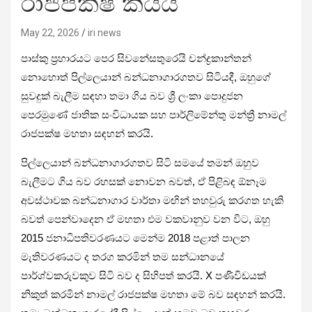
රාජපක්ෂ කියයි
May 22, 2026
iri news
පාස්කු ප්‍රහාරයට පෙර සිවනේසතුරෙයි චන්ද්‍රකාන්තන්
නොහොත් පිල්ලෙයාන් බන්ධනාගාරගතව සිටියදී, ඔහුගේ
සුවදුක් බැලීම සඳහා තමා ගිය බව ශ්‍රී ලංකා පොදුජන
පෙරමුණේ ජාතික සංවිධායක සහ පාර්ලිමේන්තු මන්ත්‍රී නාමල්
රාජපක්ෂ මහතා සඳහන් කරයි.
පිල්ලෙයාන් බන්ධනාගාරගතව සිටි සමයේ තමන් ඔහුව
බැලීමට ගිය බව රහසක් නොවන බවත්, ඒ පිළිබඳ ඕනෑම
අවස්ථාවක බන්ධනාගාර වාර්තා මඟින් තහවුරු කරගත හැකි
බවත් පෙන්වාදෙන ඒ මහතා එම වකවානුව වන විට, ඔහු
2015 ජනාධිපතිවරණයට මෙන්ම 2018 පළාත් පාලන
මැතිවරණයට ද තරග කරමින් තම සන්ධානයේ
පාර්ශ්වකරුවකුව සිටි බව ද සිහිපත් කරයි. X පණිවිඩයක්
නිකුත් කරමින් නාමල් රාජපක්ෂ මහතා මේ බව සඳහන් කරයි.