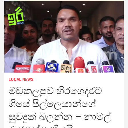
LOCAL NEWS
මඩකලපුව හිරගෙදරට
ගියේ පිල්ලෙයාන්ගේ
සුවදුක් බලන්න – නාමල්