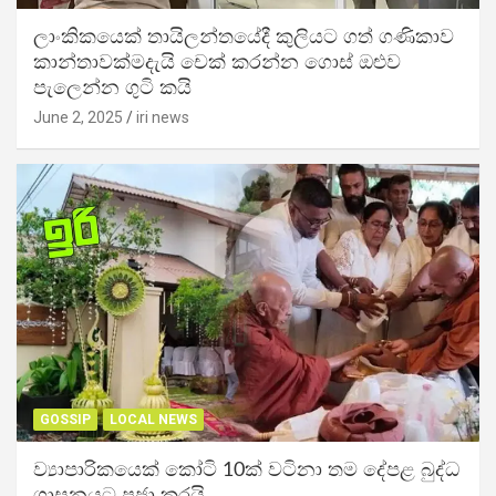
ලාංකිකයෙක් තායිලන්තයේදී කුලියට ගත් ගණිකාව
කාන්තාවක්මදැයි චෙක් කරන්න ගොස් ඔළුව
පැලෙන්න ගුටි කයි
June 2, 2025
iri news
GOSSIP
LOCAL NEWS
ව්‍යාපාරිකයෙක් කෝටි 10ක් වටිනා තම දේපළ බුද්ධ
ශාසනයට පූජා කරයි