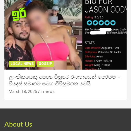
LOCAL NEWS
GOSSIP
ලාංකිකයෙකු අසභ්‍ය චිත්‍රපට රංගනයෙන් පෙරටම –
විදෙස් සමාගම් සමග ගිවිසුම්ගත වෙයි
March 18, 2025
iri news
About Us