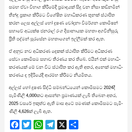
සමඟ ඒවා විභාග කිරී­මේදී ප්‍රමා­ද­යක් සිදු වන නිසා කඩි­න­මින්
තීන්දු ප්‍රකාශ කිරී­මට විශේ­ෂිත මහා­ධි­ක­රණ තුනක් ස්ථාපිත
කරන ලෙස අල්ලස් හෝ දූෂණ චෝදනා විම­ර්ශන කොමි­ෂන්
සභාවේ අධ්‍යක්ෂ ජන­රාල් රංග දිසා­නා­යක මහතා අග­වි­නි­සුරු
ප්‍රීති පද්මන් සූර­සේන මහ­තා­ගෙන් ඉල්ලී­මක් කර ඇත.
ඒ අනුව නව අධි­ක­රණ දෙකක් ස්ථාපිත කිරී­මට අධි­ක­රණ
සේවා කොමි­සම සභාව තීර­ණය කර තිබේ. එයින් එක් මහා­ධි­
ක­ර­ණ­යක් මේ වන විට ස්ථාපිත කර ඇති අතර, අනෙක් මහා­ධි­
ක­ර­ණය ද ඉදි­රි­යේදී ආරම්භ කිරී­මට නිය­මි­තය.
අල්ලස් හෝ දූෂණ සිද්ධි සම්බ­න්ධ­යෙන් කොමි­ස­මට 2024දී
පැමි­ණිලි 4,000කට ආසන්න ප්‍රමා­ණ­යක් ලැබී තිබෙන අතර,
2025 වසරේ ඉකුත්ව ඇති මාස අටේ පම­ණක් කොමි­ස­මට පැමි­
ණිලි 4,626ක් ලැබී ඇත.
F
T
W
T
X
S