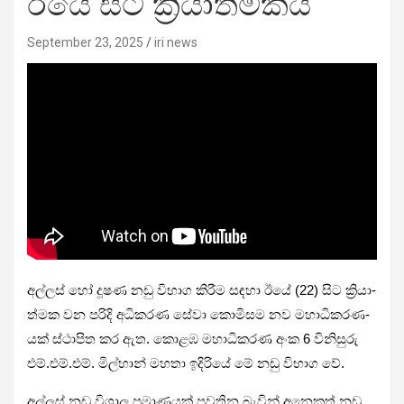
ඊයේ සිට ක්‍රියාත්මකයි
September 23, 2025
iri news
අල්ලස් හෝ දූෂණ නඩු විභාග කිරීම සඳහා ඊයේ (22) සිට ක්‍රියා­
ත්මක වන පරිදි අධි­ක­රණ සේවා කොමි­සම නව මහා­ධි­ක­ර­ණ­
යක් ස්ථාපිත කර ඇත. කොළඹ මහා­ධි­ක­රණ අංක 6 විනි­සුරු
එම්.එම්.එම්. මිල්හාන් මහතා ඉදි­රියේ මේ නඩු විභාග වේ.
අල්ලස් නඩු විශාල ප්‍රමා­ණ­යක් පව­තින බැවින් අනෙ­කුත් නඩු