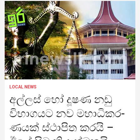
LOCAL NEWS
අල්ලස් හෝ දූෂණ නඩු
විභා­ග­යට නව මහා­ධි­ක­ර­
ණ­යක් ස්ථාපිත කරයි –