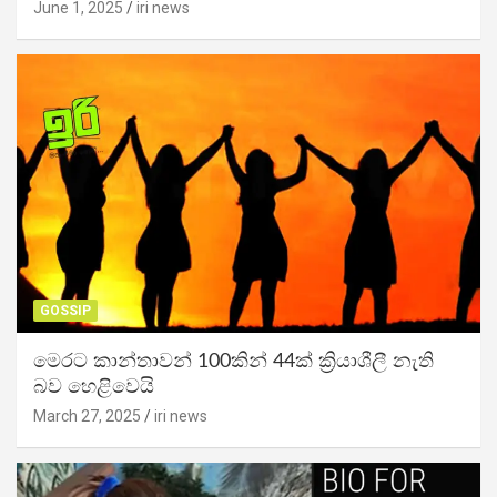
June 1, 2025
iri news
GOSSIP
මෙරට කාන්තාවන් 100කින් 44ක් ක්‍රියාශීලී නැති
බව හෙළිවෙයි
March 27, 2025
iri news