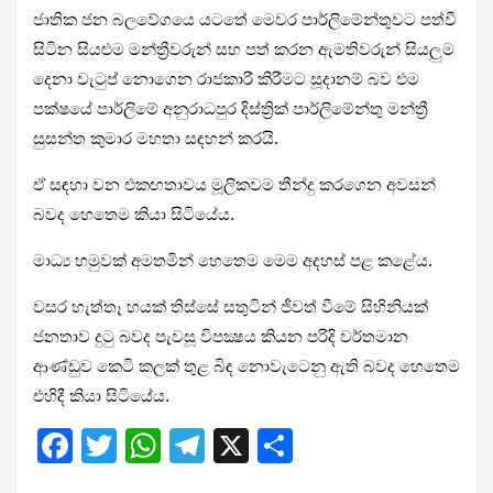
ජාතික ජන බලවේගයෙ යටතේ මෙවර පාර්ලිමේන්තුවට පත්වී
සිටින සියළුම මන්ත්‍රීවරුන් සහ පත් කරන ඇමතිවරුන් සියලුම
දෙනා වැටුප් නොගෙන රාජකාරී කිරීමට සූදානම් බව එම
පක්ෂයේ පාර්ලිමේ අනුරාධපුර දිස්ත්‍රික් පාර්ලිමේන්තු මන්ත්‍රී
සුසන්ත කුමාර මහතා සඳහන් කරයි.
ඒ සඳහා වන එකඟතාවය මූලිකවම තීන්දු කරගෙන අවසන්
බවද හෙතෙම කියා සිටියේය.
මාධ්‍ය හමුවක් අමතමින් හෙතෙම මෙම අදහස් පළ කළේය.
වසර හැත්තෑ හයක් තිස්සේ සතුටින් ජීවත් වීමේ සිහිනියක්
ජනතාව දුටු බවද පැවසූ විපක්‍ෂය කියන පරිදි වර්තමාන
ආණ්ඩුව කෙටි කලක් තුළ බිඳ නොවැටෙනු ඇති බවද හෙතෙම
එහිදී කියා සිටියේය.
F
T
W
T
X
S
a
wi
h
el
h