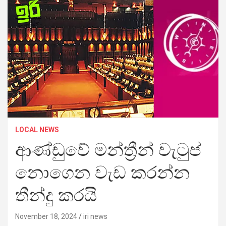
LOCAL NEWS
ආණ්ඩුවේ මන්ත්‍රීන් වැටුප්
නොගෙන වැඩ කරන්න
තීන්දු කරයි
November 18, 2024
iri news