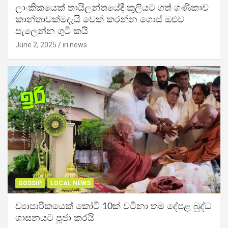
ලාංකිකයෙක් තායිලන්තයේදී කුලියට ගත් ගණිකාව
කාන්තාවක්මදැයි චෙක් කරන්න ගොස් ඔළුව
පැලෙන්න ගුටි කයි
June 2, 2025
iri news
GOSSIP
LOCAL NEWS
ව්‍යාපාරිකයෙක් කෝටි 10ක් වටිනා තම දේපළ බුද්ධ
ශාසනයට පූජා කරයි