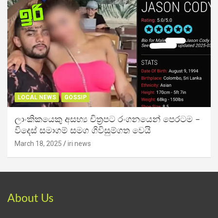
LOCAL NEWS
GOSSIP
ලාංකිකයෙකු අසභ්‍ය චිත්‍රපට රංගනයෙන් පෙරටම –
විදෙස් සමාගම් සමග ගිවිසුම්ගත වෙයි
March 18, 2025
iri news
About Us