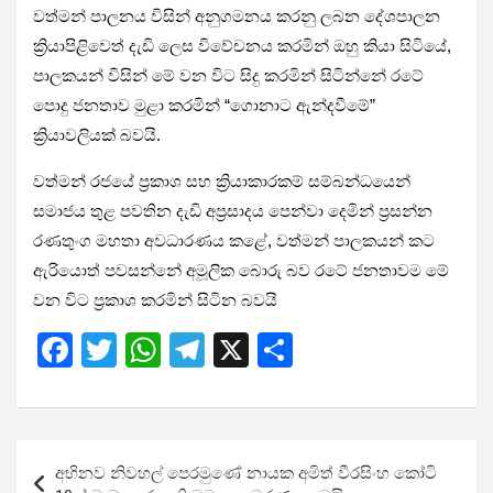
වත්මන් පාලනය විසින් අනුගමනය කරනු ලබන දේශපාලන
ක්‍රියාපිළිවෙත් දැඩි ලෙස විවේචනය කරමින් ඔහු කියා සිටියේ,
පාලකයන් විසින් මේ වන විට සිදු කරමින් සිටින්නේ රටේ
පොදු ජනතාව මුළා කරමින් “ගොනාට ඇන්දවීමේ”
ක්‍රියාවලියක් බවයි.
වත්මන් රජයේ ප්‍රකාශ සහ ක්‍රියාකාරකම් සම්බන්ධයෙන්
සමාජය තුළ පවතින දැඩි අප්‍රසාදය පෙන්වා දෙමින් ප්‍රසන්න
රණතුංග මහතා අවධාරණය කළේ, වත්මන් පාලකයන් කට
ඇරියොත් පවසන්නේ අමූලික බොරු බව රටේ ජනතාවම මේ
වන විට ප්‍රකාශ කරමින් සිටින බවයි
F
T
W
T
X
S
a
wi
h
el
h
ce
tt
at
e
ar
b
er
s
gr
e
Post
අභි­නව නිව­හල් පෙර­මුණේ නායක අමිත් වීර­සිංහ කෝටි
o
A
a
navigation