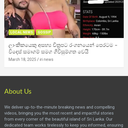
LOCAL NEWS
GOSSIP
ලාංකිකයෙකු අසභ්‍ය චිත්‍රපට රංගනයෙන් පෙරටම –
විදෙස් සමාගම් සමග ගිවිසුම්ගත වෙයි
March 18, 2025
iri news
About Us
We deliver up-to-the-minute breaking news and compelling
videos, bringing you the most recent and impactful stories
from every corner of the beautiful island of Sri Lanka. Our
dedicated team works tirelessly to keep you informed, ensuring