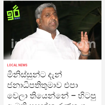
LOCAL NEWS
මිනිස්සුන්ට දැන්
ජනාධිපතිතුමාව එපා
වෙලා තියෙන්නේ – හිටපු