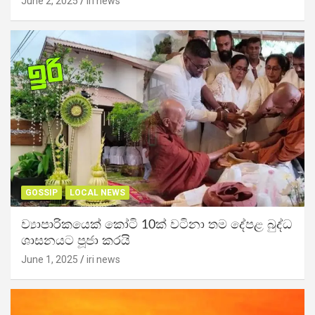
June 2, 2025
iri news
GOSSIP
LOCAL NEWS
ව්‍යාපාරිකයෙක් කෝටි 10ක් වටිනා තම දේපළ බුද්ධ
ශාසනයට පූජා කරයි
June 1, 2025
iri news