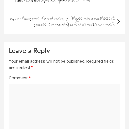
10ක් වංචා කර ඇති බව අනාවරණය වෙයි
o
p
m
k
p
ලොව විශාලතම නිදහස් වෙළෙඳ ගිවිසුම සමග එක්වීමට ශ්‍රී
ලංකාව රාජ්‍යතාන්ත්‍රික පියවර සාර්ථකව තබයි
Leave a Reply
Your email address will not be published.
Required fields
are marked
*
Comment
*