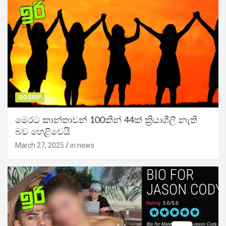
GOSSIP
මෙරට කාන්තාවන් 100කින් 44ක් ක්‍රියාශීලී නැති
බව හෙළිවෙයි
March 27, 2025
iri news