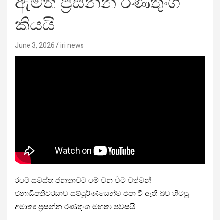
ඇමති ප්‍රසන්න රණතුංග
කියයි
June 3, 2026
iri news
රටේ සමස්ත ජනතාවට මේ වන විට වත්මන්
ජනාධිපතිවරයාව සම්පූර්ණයෙන්ම එපා වී ඇති බව හිටපු
අමාත්‍ය ප්‍රසන්න රණතුංග මහතා පවසයි