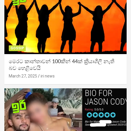
GOSSIP
මෙරට කාන්තාවන් 100කින් 44ක් ක්‍රියාශීලී නැති
බව හෙළිවෙයි
March 27, 2025
iri news