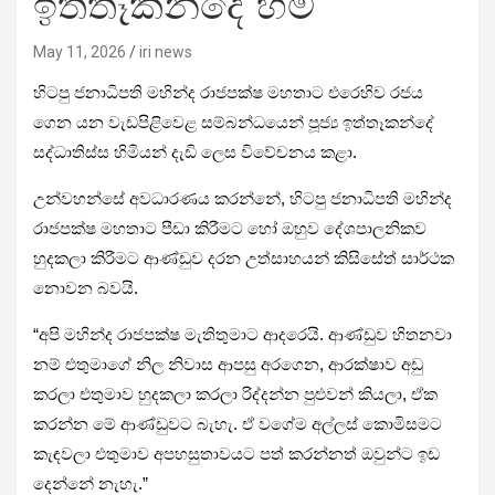
ඉත්තෑකන්දේ හිමි
May 11, 2026
iri news
හිටපු ජනාධිපති මහින්ද රාජපක්ෂ මහතාට එරෙහිව රජය
ගෙන යන වැඩපිළිවෙළ සම්බන්ධයෙන් පූජ්‍ය ඉත්තෑකන්දේ
සද්ධාතිස්ස හිමියන් දැඩි ලෙස විවේචනය කළා.
උන්වහන්සේ අවධාරණය කරන්නේ, හිටපු ජනාධිපති මහින්ද
රාජපක්ෂ මහතාට පීඩා කිරීමට හෝ ඔහුව දේශපාලනිකව
හුදකලා කිරීමට ආණ්ඩුව දරන උත්සාහයන් කිසිසේත් සාර්ථක
නොවන බවයි.
“අපි මහින්ද රාජපක්ෂ මැතිතුමාට ආදරෙයි. ආණ්ඩුව හිතනවා
නම් එතුමාගේ නිල නිවාස ආපසු අරගෙන, ආරක්ෂාව අඩු
කරලා එතුමාව හුදකලා කරලා රිද්දන්න පුළුවන් කියලා, ඒක
කරන්න මේ ආණ්ඩුවට බැහැ. ඒ වගේම අල්ලස් කොමිසමට
කැඳවලා එතුමාව අපහසුතාවයට පත් කරන්නත් ඔවුන්ට ඉඩ
දෙන්නේ නැහැ.”