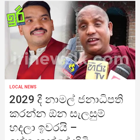
LOCAL NEWS
2029 දී නාමල් ජනාධිපති
කරන්න ඕන සැලසුම්
හදලා ඉවරයි –