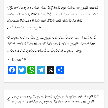
ඉදිරි දේශපාලන ගමන් මඟ පිළිබඳව දැනටමත් සැලසුම් සකස්
කර ඇති බවත්, 2029 වසරේදී නාමල් රාජපක්ෂ මහතා මෙරට
ජනාධිපතිවරයා බවට පත් කිරීම තම ස්ථාවරය බව
උන්වහන්සේ පැවසුවා.
ඒ සඳහා අවශ්‍ය සියලු සැලසුම් මේ වන විටත් සකස් කර ඇති
බවත්, තවත් වසරක් ගතවීමට පෙර එම සැලසුම් ක්‍රියාත්මක
කරන බවත් උන්වහන්සේ වැඩිදුරටත් සඳහන් කළා.
News 19
F
T
W
T
X
S
a
wi
h
el
h
ce
tt
at
e
ar
b
er
s
gr
e
Post
දළඳා පෙරහැරට ප්‍රහාරයක් එල්ලවීමේ අවදානමක් ඇති බව
o
A
a
navigation
පැවසූ ගම්මන්පිල අද ත්‍රස්ත විමර්ශන ඒකකයට කැදවයි