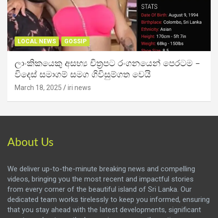
LOCAL NEWS
GOSSIP
ලාංකිකයෙකු අසභ්‍ය චිත්‍රපට රංගනයෙන් පෙරටම –
විදෙස් සමාගම් සමග ගිවිසුම්ගත වෙයි
March 18, 2025
iri news
About Us
We deliver up-to-the-minute breaking news and compelling
videos, bringing you the most recent and impactful stories
from every corner of the beautiful island of Sri Lanka. Our
dedicated team works tirelessly to keep you informed, ensuring
that you stay ahead with the latest developments, significant