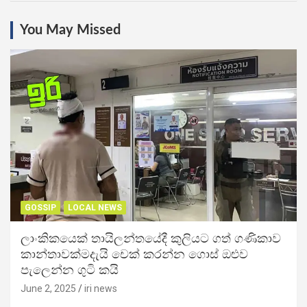
You May Missed
GOSSIP
LOCAL NEWS
ලාංකිකයෙක් තායිලන්තයේදී කුලියට ගත් ගණිකාව
කාන්තාවක්මදැයි චෙක් කරන්න ගොස් ඔළුව
පැලෙන්න ගුටි කයි
June 2, 2025
iri news