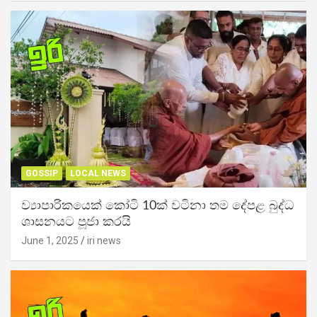
GOSSIP
LOCAL NEWS
ව්‍යාපාරිකයෙක් කෝටි 10ක් වටිනා තම දේපළ බුද්ධ
ශාසනයට පූජා කරයි
June 1, 2025
iri news