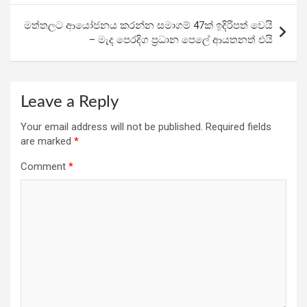
o
p
m
k
p
මත්තලට ආයෝජනය කරන්න සමාගම් 47ක් ඉදිරිපත් වෙයි
– මැද පෙරදිග ප්‍රධාන පෙලේ ආයතනත් එයි
Leave a Reply
Your email address will not be published.
Required fields
are marked
*
Comment
*