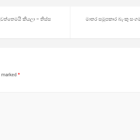
ත්තෙමයි කියලා – තිස්ස
මාතර සමූපකාර බැංකු සංග
re marked
*