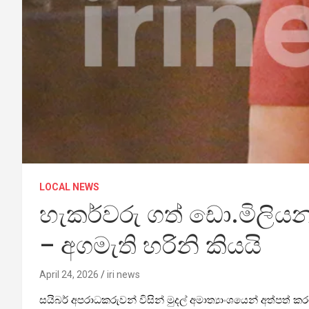
LOCAL NEWS
හැකර්වරු ගත් ඩො.මිලියන
– අගමැති හරිනි කියයි
April 24, 2026
iri news
සයිබර් අපරාධකරුවන් විසින් මුදල් අමාත්‍යාංශයෙන් අත්පත් 