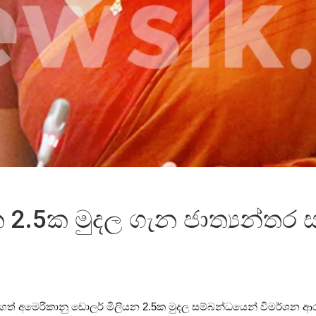
 2.5ක මුදල ගැන ජාත්‍යන්තර
කරගත් අමෙරිකානු ඩොලර් මිලියන 2.5ක මුදල සම්බන්ධයෙන් විමර්ශන ආරම