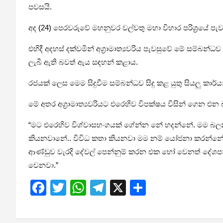
පවසයි.
අද (24) පෙරවරුවේ මහනුවර වල්වතු මහා විහාර පරිශ්‍රයේ පැව
එහිදී අදහස් දක්වමින් අග්‍රාමාත්‍යවරිය පැවසුවේ මේ සම්බන්
ලැබී ඇති බවත් ඇය සඳහන් කළාය.
රජයක් ලෙස මෙම සිදුවීම සම්බන්ධව සිදු කළ යුතු සියලු කාර්ය
මේ අතර අග්‍රාමාත්‍යවරියට එරෙහිව විපක්ෂය විසින් ගෙන එ
“මට එරෙහිව විශ්වාසභංගයක් ගේන්න නේ හදන්නේ. මම බල
කියනවානේ.. විවිධ කතා කියනවා මම නම් යෝජනා කරන්නේ ජනත
ආණ්ඩුව වැරදි දේවල් පෙන්නුම් කරන එක හෝ වෙනත් දේශ
වෙනවා.”
F
T
W
T
X
S
a
wi
h
el
h
ce
tt
at
e
ar