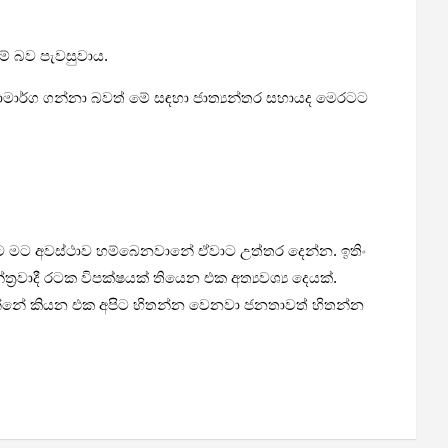
 මේ බව පැවසුවාය.
්‍රියාමාර්ග ගන්නා බවත් මේ සඳහා ජාත්‍යන්තර සහායද මෙරටට
 මට අවස්ථාව හම්බෙනවානේ ඒවාට උත්තර දෙන්න. ඉතිං
වාදී රටක විපක්ෂයක් තියෙන එක අත්‍යවශ්‍ය දෙයක්.
්නේ කියන එක අපිට හිතන්න වෙනවා ජනතාවත් හිතන්න