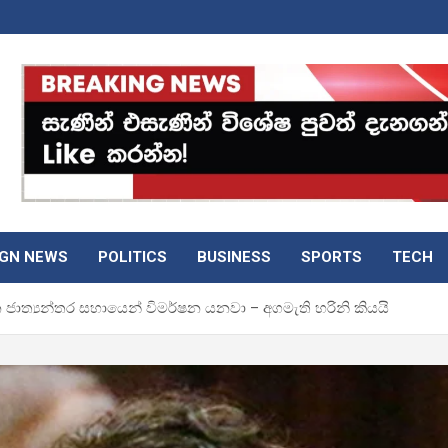
IGN NEWS
POLITICS
BUSINESS
SPORTS
TECH
 ජාත්‍යන්තර සහායෙන් විමර්ෂන යනවා – අගමැති හරිනි කියයි