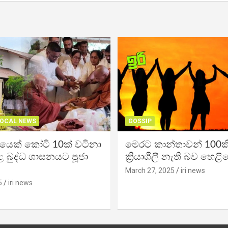
OCAL NEWS
GOSSIP
ිකයෙක් කෝටි 10ක් වටිනා
මෙරට කාන්තාවන් 100කි
 බුද්ධ ශාසනයට පූජා
ක්‍රියාශීලී නැති බව හෙළි
March 27, 2025
iri news
5
iri news