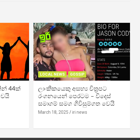
LOCAL NEWS
GOSSIP
න් 44ක්
ලාංකිකයෙකු අසභ්‍ය චිත්‍රපට
වෙයි
රංගනයෙන් පෙරටම – විදෙස්
සමාගම් සමග ගිවිසුම්ගත වෙයි
March 18, 2025
iri news