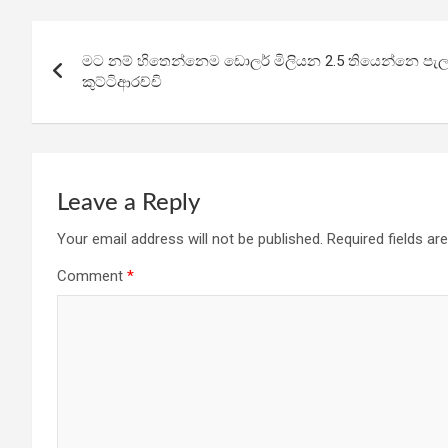
b
er
s
gr
e
Post
o
A
a
මට නම් හිතෙන්නෙම ඩොලර් මිලියන 2.5 තියෙන්නෙ පැලව
navigation
o
p
m
කුට්ටිආරච්චි
k
p
Leave a Reply
Your email address will not be published.
Required fields a
Comment
*