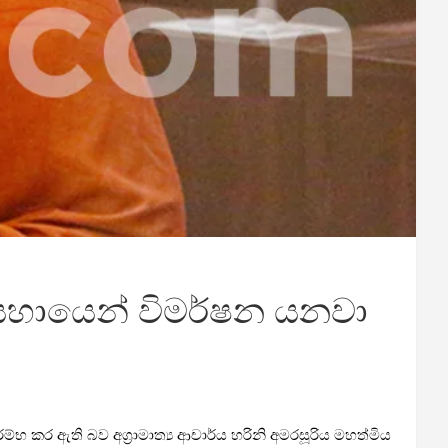
 සහායෙන් විමර්ෂන යනවා
්භ කර ඇති බව අග්‍රාමාත්‍ය ආචාර්ය හරිනි අමරසූරිය මහත්මිය