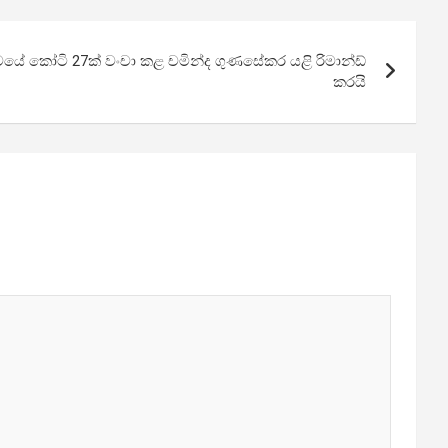
මයේ කෝටි 27ක් වංචා කළ චමින්ද ගුණසේකර යළි රිමාන්ඩ්
කරයි