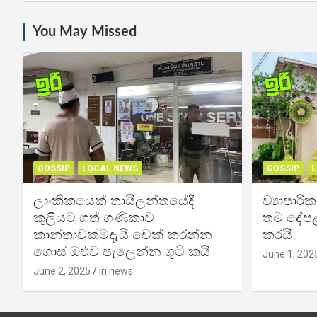
You May Missed
GOSSIP
LOCAL NEWS
GOSSIP
L
ලාංකිකයෙක් තායිලන්තයේදී
ව්‍යාපාර
කුලියට ගත් ගණිකාව
තම දේපළ
කාන්තාවක්මදැයි චෙක් කරන්න
කරයි
ගොස් ඔළුව පැලෙන්න ගුටි කයි
June 1, 202
June 2, 2025
iri news