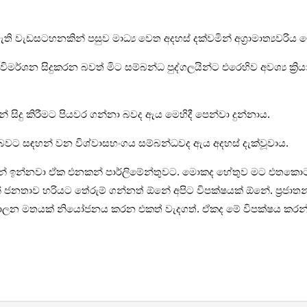
ැති වැඩසටහනකින් පසුව මාධ්‍ය වෙත අදහස් දක්වමින් අග්‍රාමාත්‍යවරිය
ධව විමර්ශන සිදුකරන බවත් මිට සම්බන්ධ පුද්ගලයින්ට එරෙහිව අවශ්‍ය ක
න් සිදු කිරීමට පියවර ගන්නා බවද ඇය මෙහිදී පෙන්වා දුන්නාය.
න බවට සඳහන් වන විශ්වාසභංගය සම්බන්ධවද ඇය අදහස් දැක්වූවාය.
න් ඉන්නවා ඒක එනකන් පාර්ලිමේන්තුවට. මොකද හේතුව මට එතකොට
ාව හරියට තේරුම් ගන්නත් ඕනේ අපිට විපක්ෂයක් ඕනේ. ප්‍රජාතන්ත්‍ර
පාලන මතයක් නියෝජනය කරන එකත් වැදගත්. ඒකද මේ විපක්ෂය කරන