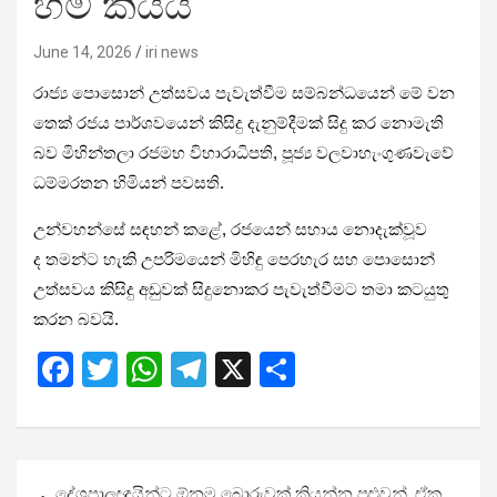
හිමි කියයි
June 14, 2026
iri news
රාජ්‍ය පොසොන් උත්සවය පැවැත්වීම සම්බන්ධයෙන් මේ වන
තෙක් රජය පාර්ශවයෙන් කිසිදු දැනුම්දීමක් සිදු කර නොමැති
බව මිහින්තලා රජමහ විහාරාධිපති, පූජ්‍ය වලවාහැංගුණවැවේ
ධම්මරතන හිමියන් පවසති.
උන්වහන්සේ සඳහන් කළේ, රජයෙන් සහාය නොදැක්වූව
ද තමන්ට හැකි උපරිමයෙන් මිහිඳු පෙරහැර සහ පොසොන්
උත්සවය කිසිදු අඩුවක් සිදුනොකර පැවැත්වීමට තමා කටයුතු
කරන බවයි.
F
T
W
T
X
S
a
wi
h
el
h
ce
tt
at
e
ar
b
er
s
gr
e
Post
දේශපාලඥයින්ට ඕනම බොරුවක් කියන්න පුළුවන්, ඒක