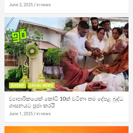
June 2, 2025
iri news
GOSSIP
LOCAL NEWS
ව්‍යාපාරිකයෙක් කෝටි 10ක් වටිනා තම දේපළ බුද්ධ
ශාසනයට පූජා කරයි
June 1, 2025
iri news