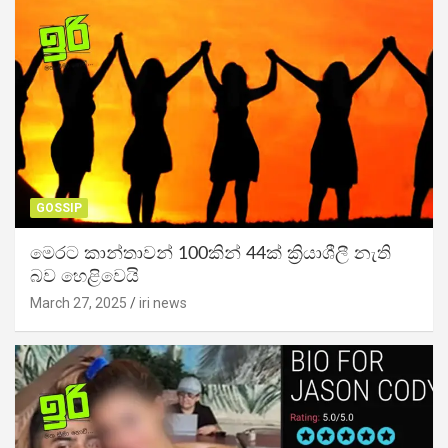
GOSSIP
මෙරට කාන්තාවන් 100කින් 44ක් ක්‍රියාශීලී නැති
බව හෙළිවෙයි
March 27, 2025
iri news