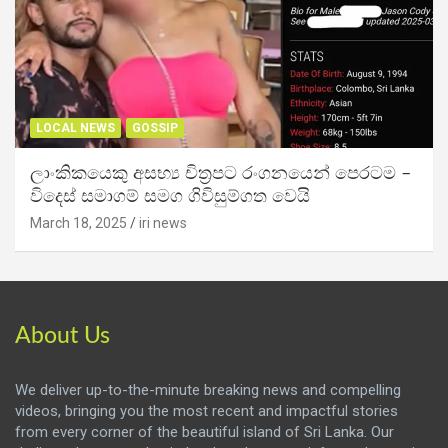
LOCAL NEWS
GOSSIP
ලාංකිකයෙකු අසභ්‍ය චිත්‍රපට රංගනයෙන් පෙරටම –
විදෙස් සමාගම් සමග ගිවිසුම්ගත වෙයි
March 18, 2025
iri news
About Us
We deliver up-to-the-minute breaking news and compelling
videos, bringing you the most recent and impactful stories
from every corner of the beautiful island of Sri Lanka. Our