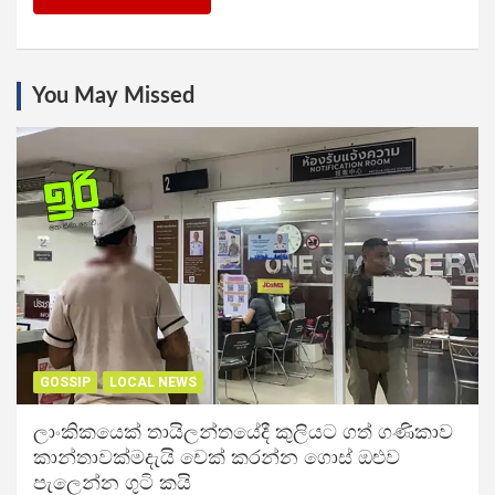
You May Missed
GOSSIP
LOCAL NEWS
ලාංකිකයෙක් තායිලන්තයේදී කුලියට ගත් ගණිකාව
කාන්තාවක්මදැයි චෙක් කරන්න ගොස් ඔළුව
පැලෙන්න ගුටි කයි