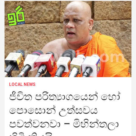
LOCAL NEWS
ජීවිත පරිත්‍යාගයෙන් හෝ
පොසොන් උත්සවය
පවත්වනවා – මිහින්තලා