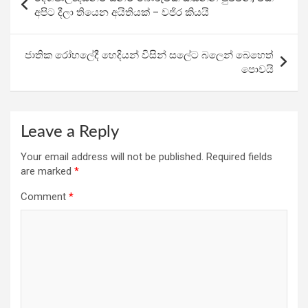
o
A
a
navigation
අපිට දීලා තියෙන අයිතියක් – වජිර කියයි
o
p
m
k
p
ජාතික රෝහලේදී හෙදියන් විසින් සලේට බලෙන් බෙහෙත්
පොවයි
Leave a Reply
Your email address will not be published.
Required fields
are marked
*
Comment
*