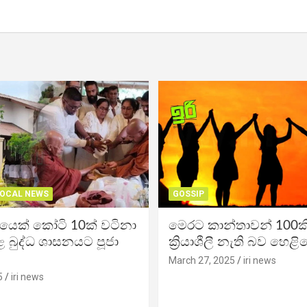
OCAL NEWS
GOSSIP
ිකයෙක් කෝටි 10ක් වටිනා
මෙරට කාන්තාවන් 100කි
 බුද්ධ ශාසනයට පූජා
ක්‍රියාශීලී නැති බව හෙළි
March 27, 2025
iri news
5
iri news