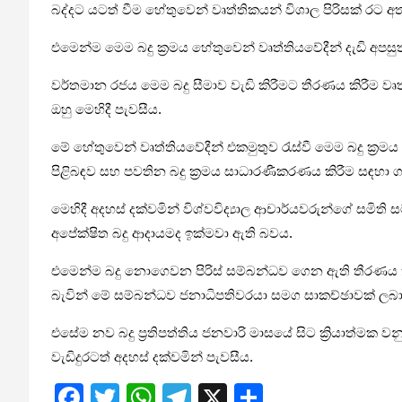
බද්දට යටත් වීම හේතුවෙන් වෘත්තිකයන් විශාල පිරිසක් රට 
එමෙන්ම මෙම බදු ක්‍රමය හේතුවෙන් වෘත්තියවේදීන් දැඩි අපස
වර්තමාන රජය මෙම බදු සීමාව වැඩි කිරීමට තීරණය කිරීම ව
ඔහු මෙහිදී පැවසීය.
මේ හේතුවෙන් වෘත්තියවේදීන් එකමුතුව රැස්වී මෙම බදු ක්‍
පිළිබඳව සහ පවතින බදු ක්‍රමය සාධාරණීකරණය කිරීම සඳහා ග
මෙහිදී අදහස් දක්වමින් විශ්වවිද්‍යාල ආචාර්යවරුන්ගේ සමිති
අපේක්ෂිත බදු ආදායමද ඉක්මවා ඇති බවය.
එමෙන්ම බදු නොගෙවන පිරිස් සම්බන්ධව ගෙන ඇති තීරණය ක
බැවින් මේ සම්බන්ධව ජනාධිපතිවරයා සමග සාකච්ඡාවක් ලබ
එසේම නව බදු ප්‍රතිපත්තිය ජනවාරි මාසයේ සිට ක්‍රියාත්මක ව
වැඩිදුරටත් අදහස් දක්වමින් පැවසීය.
F
T
W
T
X
S