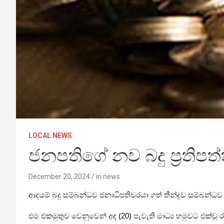
LOCAL NEWS
ජනපතිගේ නව බදු ප්‍රතිපත
December 20, 2024
iri news
ආදයම් බදු සම්බන්ධව ජනාධිපතිවරයා ගත් තීන්දුව සම්බන්ධව
එම එකමුතුව වෙනුවෙන් අද (20) පැවැති මාධ්‍ය හමුවට එක්වූ 