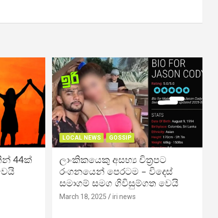
LOCAL NEWS
GOSSIP
න් 44ක්
ලාංකිකයෙකු අසභ්‍ය චිත්‍රපට
වෙයි
රංගනයෙන් පෙරටම – විදෙස්
සමාගම් සමග ගිවිසුම්ගත වෙයි
March 18, 2025
iri news