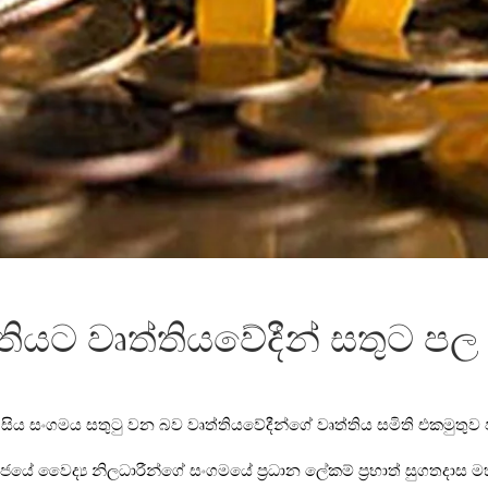
්තියට වෘත්තියවේදීන් සතුට පල
 සිය සංගමය සතුටු වන බව වෘත්තියවේදීන්ගේ වෘත්තිය සමිති එකමුතුව 
රජයේ වෛද්‍ය නිලධාරීන්ගේ සංගමයේ ප්‍රධාන ලේකම් ප්‍රභාත් සුගතදාස