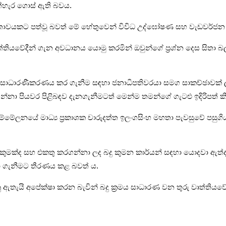
අත්හැර ගොස් ඇති බවය.
ුතාවයකට පත්වූ බවත් මේ හේතුවෙන් විවිධ උද්ඝෝෂණ සහ වැඩවර්ජන පවා 
ෘත්තියවේදීන් ගැන අවධානය යොමු කරමින් ඔවුන්ගේ ප්‍රශ්න දෙස සිතා
රමය සාධාරණීකරණය කර ගැනීම සඳහා ජනාධිපතිවරයා සමග සාකච්ඡාවක් ලබා
න්නා පියවර පිළිබඳව දැනගැනීමටත් මෙන්ම තමන්ගේ ගැටළු ඉදිරිපත් ක
 සම්මේලනයේ මාධ්‍ය ප්‍රකාශක චාරුදත්ත ඉලංගසිංහ මහතා පැවසුවේ පසුගිය
ුමක්ද සහ එකතු කරගන්නා ලද බදු කුමන කාර්යන් සඳහා යොදවා ඇත්දැ
ා ගැනීමට තීරණය කළ බවත් ය.
නු ඇතැයි අපේක්ෂා කරන බැවින් බදු ක්‍රමය සාධාරණ වන තුරු වෘත්තියවේ