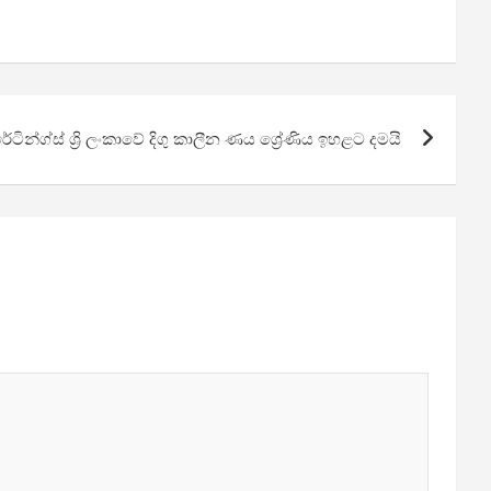
රේටින්ග්ස් ශ්‍රි ලංකාවේ දිගු කාලීන ණය ශ්‍රේණිය ඉහළට දමයි