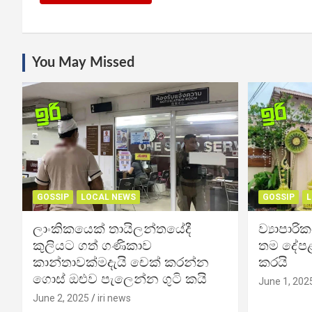
You May Missed
GOSSIP
LOCAL NEWS
GOSSIP
L
ලාංකිකයෙක් තායිලන්තයේදී
ව්‍යාපාර
කුලියට ගත් ගණිකාව
තම දේපළ
කාන්තාවක්මදැයි චෙක් කරන්න
කරයි
ගොස් ඔළුව පැලෙන්න ගුටි කයි
June 1, 202
June 2, 2025
iri news