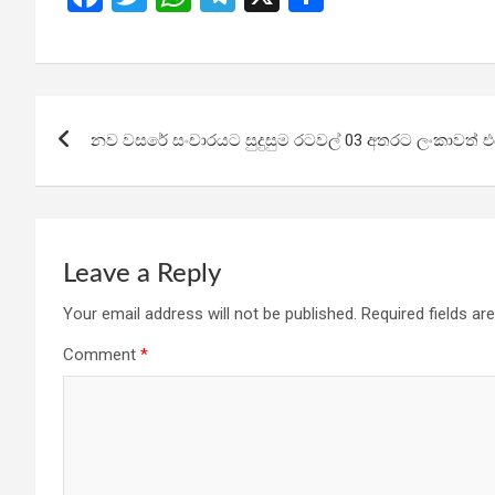
a
wi
h
el
h
ce
tt
at
e
ar
b
er
s
gr
e
Post
o
A
a
නව වසරේ සංචාරයට සුදුසුම රටවල් 03 අතරට ලංකාවත් එ
navigation
o
p
m
k
p
Leave a Reply
Your email address will not be published.
Required fields a
Comment
*