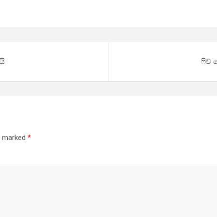
යි
ෆිච් 
re marked
*