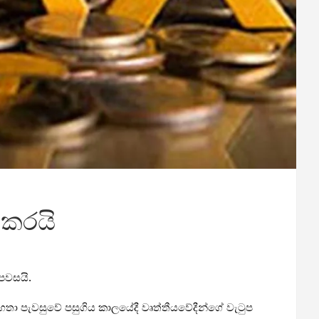
 කරයි
පවසයි.
 මහතා පැවසුවේ පසුගිය කාලයේදී වෘත්තීයවේදීන්ගේ වැටුප