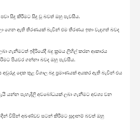
සිදු කිරීමට සිදු වූ බවත් ඔහු පැවසීය.
 බලා ගෙන ඇති තීරණයක් බැවින් එම තීරණය ඉතා වැදගත් බවද
 ගැනීමටත් ඉදිරියේදී බදු ක්‍රමය ලිහිල් කරන ආකාරය
ිරීමට පියවර ගන්නා බවද ඔහු පැවසීය.
 අවුරුදු දෙක තුළ විශාල බදු ප්‍රමාණයක් අයකර ඇති බැවින් එය
යි යන්න පැහැදිලි අවබෝධයක් ලබා ගැනීමට අවශ්‍ය වන
දීන් විසින් අඛණ්ඩව සටන් කිරීමට සූදානම් බවත් ඔහු