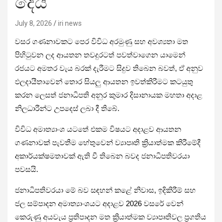
දෙයි
July 8, 2026
iri news
වසර ගණනාවකට පෙර විවිධ අරමුණු සහ අවශ්‍යතා මත
පිහිටුවන ලද ආයතන තවදුරටත් පවත්වාගෙන යාමෙන්
රජයට අමතර වැය බරක් දැරීමට සිදුව තිබෙන බවත්, ඒ අනුව
ඵලදායීතාවෙන් තොර සියලු ආයතන ඉවත්කිරීමට කටයුතු
කරන ලෙසත් ජනාධිපති අනුර කුමාර දිසානායක මහතා අදාළ
නිලධාරීන්ට උපදෙස් ලබා දී තිබේ.
විවිධ අමාත්‍යාංශ යටතේ එකම විෂයට අදාළව ආයතන
ගණනාවක් පැවතීම හේතුවෙන් ව්‍යාපෘති ක්‍රියාත්මක කිරීමේදී
අකාර්යක්ෂමතාවක් ඇති වී තිබෙන බවද ජනාධිපතිවරයා
පවසයි.
ජනාධිපතිවරයා මේ බව සඳහන් කළේ නිවාස, ඉදිකිරීම් සහ
ජල සම්පාදන අමාත්‍යාංශයට අදාළව 2026 වසරේ වෙන්
කෙරුණු අයවැය ප්‍රතිපාදන මත ක්‍රියාත්මක ව්‍යාපෘතිවල ප්‍රගතිය