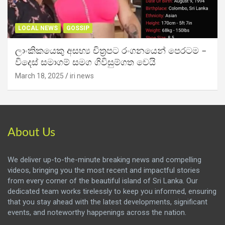
LOCAL NEWS
GOSSIP
ලාංකිකයෙකු අසභ්‍ය චිත්‍රපට රංගනයෙන් පෙරටම –
විදෙස් සමාගම් සමග ගිවිසුම්ගත වෙයි
March 18, 2025
iri news
About Us
We deliver up-to-the-minute breaking news and compelling
videos, bringing you the most recent and impactful stories
from every corner of the beautiful island of Sri Lanka. Our
dedicated team works tirelessly to keep you informed, ensuring
that you stay ahead with the latest developments, significant
events, and noteworthy happenings across the nation.