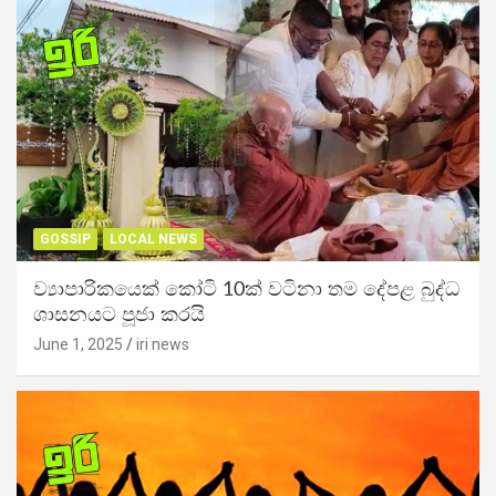
GOSSIP
LOCAL NEWS
ව්‍යාපාරිකයෙක් කෝටි 10ක් වටිනා තම දේපළ බුද්ධ
ශාසනයට පූජා කරයි
June 1, 2025
iri news