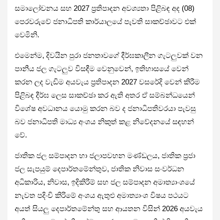
සමාලෝචනය සහ 2027 ප්‍රතිපාදන අවශ්‍යතා පිළිබඳ අද (08)
පෙරවරුවේ ජනාධිපති කාර්යාලයේ පැවති සාකච්ඡාවට එක්
වෙමිනි.
එමෙන්ම, දිවයින පුරා ජනතාවගේ දීර්ඝකාලීන ගැටලුවක් වන
පානීය ජල ගැටලුව විසඳීම වෙනුවෙන්, ඉතිහාසයේ වෙන්
කරන ලද වැඩිම අයවැය ප්‍රතිපාදන 2027 වසරේදි වෙන් කිරීම
පිළිබඳ දීර්ඝ ලෙස සාකච්ඡා කර ඇති අතර ඒ සම්බන්ධයෙන්
විශේෂ අවධානය යොමු කරන බව ද ජනාධිපතිවරයා පැවසු
බව ජනාධිපති මාධ්‍ය අංශය නිකුත් කළ නිවේදනයේ සඳහන්
වේ.
ජාතික ජල සම්පාදන හා ජලාපවහන මණ්ඩලය, ජාතික ප්‍රජා
ජල සැපයුම් දෙපාර්තමේන්තුව, ජාතික නිවාස සංවර්ධන
අධිකාරිය, නිවාස, ඉදිකිරීම් සහ ජල සම්පාදන අමාත්‍යාංශයේ
නැවත පදිංචි කිරිමේ අංශය ඇතුළු අමාත්‍යාංශ විෂය පථයට
අයත් සියලු දෙපාර්තමේන්තු සහ ආයතන විසින් 2026 අයවැය