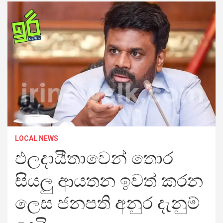
LOCAL NEWS
ඵලදායීතාවෙන් තොර
සියලු ආයතන ඉවත් කරන
ලෙස ජනපති අනුර දැනුම්