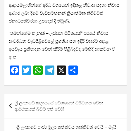
ආදායම්ලාභීන්ගේ අර්ධ වශයෙන් ඉදිකළ නිවාස සඳහා නිවාස
ආධාර ලබා දීමේ වැඩසටහනක් ක්‍රියාත්මක කිරීමටත්
ජනාධිපතිවරයා උපදෙස් දී තිබුණි.
“තමන්ගේම තැනක් – ලස්සන ජීවිතයක්” රජයේ නිවාස
සංවර්ධන වැඩපිළිවෙළේ ප්‍රගතිය සහ ඉදිරි වසරට අදාළ
අයවැය ප්‍රතිපාදන වෙන් කිරීම පිළිබඳවද මෙහිදී සාකච්ඡා වී
ඇත.
F
T
W
T
X
S
a
wi
h
el
h
ce
tt
at
e
ar
b
er
s
gr
e
Post
ශ්‍රි ලංකාවේ කලාපයේ වේගයෙන් වර්ධනය වෙන
o
A
a
navigation
ආර්ථිකයක් බවට පත් වෙයි
o
p
m
k
p
ශ්‍රී ලංකාවේ රාජ්‍ය මූල්‍ය තත්ත්වය ශක්තිමත් වෙයි – මැයි