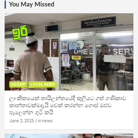
You May Missed
GOSSIP
LOCAL NEWS
ලාංකිකයෙක් තායිලන්තයේදී කුලියට ගත් ගණිකාව
කාන්තාවක්මදැයි චෙක් කරන්න ගොස් ඔළුව
පැලෙන්න ගුටි කයි
June 2, 2025
iri news