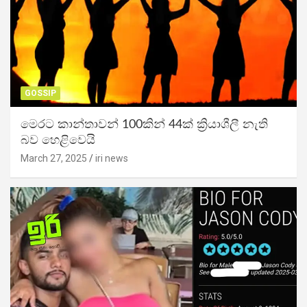
GOSSIP
මෙරට කාන්තාවන් 100කින් 44ක් ක්‍රියාශීලී නැති
බව හෙළිවෙයි
March 27, 2025
iri news