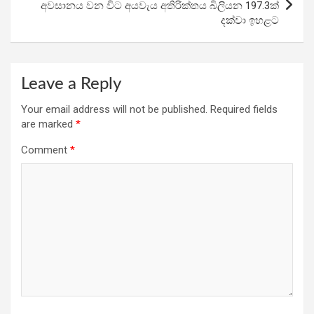
අවසානය වන විට අයවැය අතිරික්තය බිලියන 197.3ක්
දක්වා ඉහළට
Leave a Reply
Your email address will not be published.
Required fields
are marked
*
Comment
*