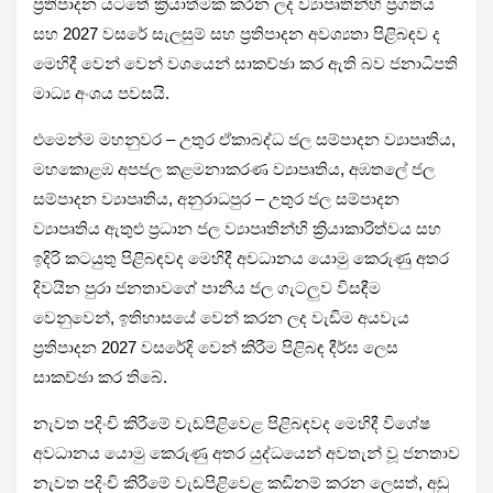
ප්‍රතිපාදන යටතේ ක්‍රියාත්මක කරන ලද ව්‍යාපෘතින්හි ප්‍රගතිය
සහ 2027 වසරේ සැලසුම් සහ ප්‍රතිපාදන අවශ්‍යතා පිළිබඳව ද
මෙහිදී වෙන් වෙන් වශයෙන් සාකච්ඡා කර ඇති බව ජනාධිපති
මාධ්‍ය අංශය පවසයි.
එමෙන්ම මහනුවර – උතුර ඒකාබද්ධ ජල සම්පාදන ව්‍යාපෘතිය,
මහකොළඹ අපජල කළමනාකරණ ව්‍යාපෘතිය, අඹතලේ ජල
සම්පාදන ව්‍යාපෘතිය, අනුරාධපුර – උතුර ජල සම්පාදන
ව්‍යාපෘතිය ඇතුළු ප්‍රධාන ජල ව්‍යාපෘතින්හි ක්‍රියාකාරිත්වය සහ
ඉදිරි කටයුතු පිළිබඳවද මෙහිදී අවධානය යොමු කෙරුණු අතර
දිවයින පුරා ජනතාවගේ පානීය ජල ගැටලුව විසඳීම
වෙනුවෙන්, ඉතිහාසයේ වෙන් කරන ලද වැඩිම අයවැය
ප්‍රතිපාදන 2027 වසරේදි වෙන් කිරීම පිළිබඳ දීර්ඝ ලෙස
සාකච්ඡා කර තිබේ.
නැවත පදිංචි කිරීමේ වැඩපිළිවෙළ පිළිබඳවද මෙහිදී විශේෂ
අවධානය යොමු කෙරුණු අතර යුද්ධයෙන් අවතැන් වූ ජනතාව
නැවත පදිංචි කිරීමේ වැඩපිළිවෙළ කඩිනම් කරන ලෙසත්, අඩු