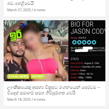
බව හෙළිවෙයි
March 27, 2025
iri news
LOCAL NEWS
GOSSIP
ලාංකිකයෙකු අසභ්‍ය චිත්‍රපට රංගනයෙන් පෙරටම –
විදෙස් සමාගම් සමග ගිවිසුම්ගත වෙයි
March 18, 2025
iri news