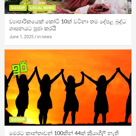
GOSSIP
LOCAL NEWS
ව්‍යාපාරිකයෙක් කෝටි 10ක් වටිනා තම දේපළ බුද්ධ
ශාසනයට පූජා කරයි
June 1, 2025
iri news
GOSSIP
මෙරට කාන්තාවන් 100කින් 44ක් ක්‍රියාශීලී නැති