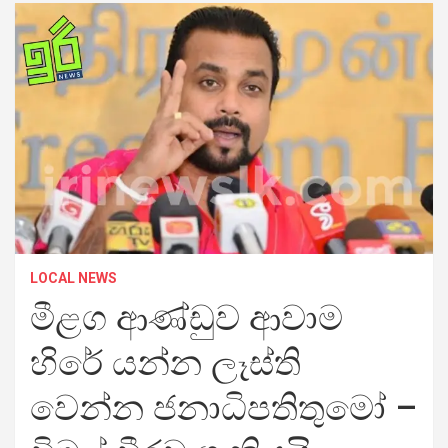
LOCAL NEWS
මීළග ආණ්ඩුව ආවාම
හිරේ යන්න ලෑස්ති
වෙන්න ජනාධිපතිතුමෝ –