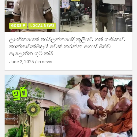
GOSSIP
LOCAL NEWS
ලාංකිකයෙක් තායිලන්තයේදී කුලියට ගත් ගණිකාව
කාන්තාවක්මදැයි චෙක් කරන්න ගොස් ඔළුව
පැලෙන්න ගුටි කයි
June 2, 2025
iri news