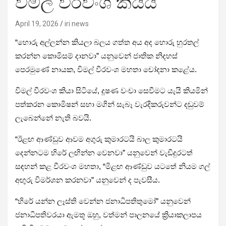
විමල් වීරවංශ කියයි
April 19, 2026
iri news
“හොරු අල්ලන්න කියලා බලය ගත්ත අය අද හොරු හුරතල්
කරන්න කොමිසම් දානවා” යනුවෙන් ජාතික නිදහස්
පෙරමුණේ නායක, විමල් වීරවංශ මහතා චෝදනා කළේය.
විමල් වීරවංශ කියා සිටියේ, දූෂණ වංචා සෙවීමට යැයි කියමින්
පත්කරන කොමිෂන් සභා මගින් සැබෑ වැරදිකරුවන්ට දඬුවම්
ලැබෙන්නේ නැති බවයි.
“ඊළඟ ආණ්ඩුව ආවම අගුරු කුමාරටයි බාල කුමාරටයි
දෙන්නටම හිරේ ලඟින්න වෙනවා” යනුවෙන් වැඩිදුරටත්
සඳහන් කළ වීරවංශ මහතා, “මිළඟ ආණ්ඩුව යටතේ නියම ගල්
අඟුරු විමර්ශන කරනවා” යනුවෙන් ද පැවසීය.
“හිරේ යන්න ලෑස්ති වෙන්න ජනාධිපතිතුමෝ” යනුවෙන්
ජනාධිපතිවරයා ඇමතූ ඔහු, වත්මන් පාලනයේ ක්‍රියාකලාපය