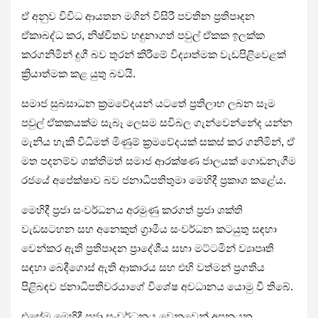
ඒ අනුව විවිධ ආයතන මගින් විසිරී පවතින ප්‍රතිපාදන
ඒකාබද්ධ කර, නිෂ්චිතව හඳුනාගත් පවුල් ඒකක ඉලක්ක
කරගනිමින් දුගී බව තුරන් කිරීමේ විද්‍යාත්මක වැඩපිළිවෙළක්
ක්‍රියාත්මක කළ යුතු බවයි.
සමාජ සුබසාධන ක්‍රමවේදයන් යටතේ ප්‍රතිලාභ ලබන සෑම
පවුල් ඒකකයක්ම සැබෑ ලෙසම සවිබල ගැන්වෙන්නේද යන්න
මැනිය හැකි විධිමත් මිණුම් ක්‍රමවේදයක් සකස් කර ගනිමින්, ඒ
මත පදනම්ව ශක්තිමත් සමාජ ආරක්ෂණ ජාලයක් ගොඩනැගීම
රජයේ අපේක්ෂාව බව ජනාධිපතිතුමා මෙහිදී ප්‍රකාශ කළේය.
මෙහිදී ප්‍රජා සංවර්ධනය අරමුණු කරගත් ප්‍රජා ශක්ති
වැඩසටහන සහ අනෙකුත් ග්‍රාමීය සංවර්ධන කටයුතු සඳහා
වෙන්කර ඇති ප්‍රතිපාදන ප්‍රාදේශීය සභා මට්ටමින් ව්‍යාපෘති
සඳහා බෙදීගොස් ඇති ආකාරය සහ එහි වත්මන් ප්‍රගතිය
පිළිබඳව ජනාධිපතිවරයාගේ විශේෂ අවධානය යොමු වී තිබේ.
එසේම මෙහිදී ප්‍රජා සංවර්ධනය වෙනුවෙන් අපනයන