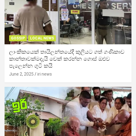
GOSSIP
LOCAL NEWS
ලාංකිකයෙක් තායිලන්තයේදී කුලියට ගත් ගණිකාව
කාන්තාවක්මදැයි චෙක් කරන්න ගොස් ඔළුව
පැලෙන්න ගුටි කයි
June 2, 2025
iri news