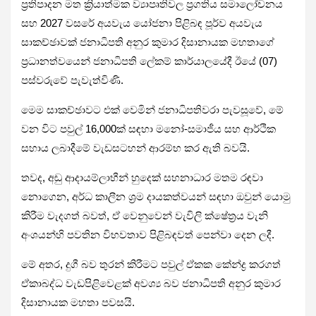
ප්‍රතිපාදන මත ක්‍රියාත්මක ව්‍යාපෘතිවල ප්‍රගතිය සමාලෝචනය
සහ 2027 වසරේ අයවැය යෝජනා පිළිබඳ පූර්ව අයවැය
සාකච්ඡාවක් ජනාධිපති අනුර කුමාර දිසානායක මහතාගේ
ප්‍රධානත්වයෙන් ජනාධිපති ලේකම් කාර්යාලයේදී ඊයේ (07)
පස්වරුවේ පැවැත්විණි.
මෙම සාකච්ඡාවට එක් වෙමින් ජනාධිපතිවරා පැවසූවේ, මේ
වන විට පවුල් 16,000ක් සඳහා මනෝ-සමාජීය සහ ආර්ථික
සහාය ලබාදීමේ වැඩසටහන් ආරම්භ කර ඇති බවයි.
තවද, අඩු ආදායම්ලාභීන් හුදෙක් සහනාධාර මතම රඳවා
නොගෙන, අර්ධ කාලීන ශ්‍රම දායකත්වයන් සඳහා ඔවුන් යොමු
කිරීම වැදගත් බවත්, ඒ වෙනුවෙන් වැවිලි ක්ෂේත්‍රය වැනි
අංශයන්හි පවතින විභවතාව පිළිබඳවත් පෙන්වා දෙන ලදී.
මේ අතර, දුගී බව තුරන් කිරීමට පවුල් ඒකක කේන්ද්‍ර කරගත්
ඒකාබද්ධ වැඩපිළිවෙළක් අවශ්‍ය බව ජනාධිපති අනුර කුමාර
දිසානායක මහතා පවසයි.