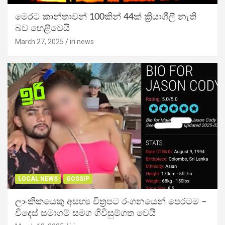
මෙරට කාන්තාවන් 100කින් 44ක් ක්‍රියාශීලී නැති
බව හෙළිවෙයි
March 27, 2025
iri news
LOCAL NEWS
GOSSIP
ලාංකිකයෙකු අසභ්‍ය චිත්‍රපට රංගනයෙන් පෙරටම –
විදෙස් සමාගම් සමග ගිවිසුම්ගත වෙයි