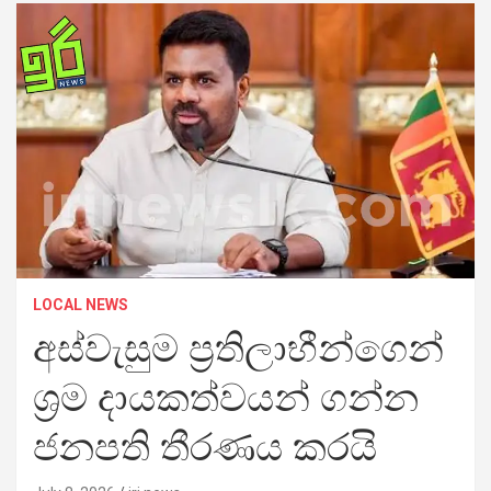
LOCAL NEWS
අස්වැසුම ප්‍රතිලාභීන්ගෙන්
ශ්‍රම දායකත්වයන් ගන්න
ජනපති තීරණය කරයි