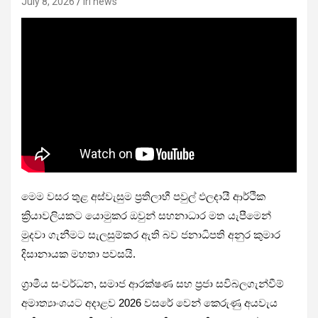
July 8, 2026
iri news
මෙම වසර තුළ අස්වැසුම ප්‍රතිලාභී පවුල් ඵලදායී ආර්ථික
ක්‍රියාවලියකට යොමුකර ඔවුන් සහනාධාර මත යැපීමෙන්
මුදවා ගැනීමට සැලසුම්කර ඇති බව ජනාධිපති අනුර කුමාර
දිසානායක මහතා පවසයි.
ග්‍රාමීය සංවර්ධන, සමාජ ආරක්ෂණ සහ ප්‍රජා සවිබලගැන්වීම්
අමාත්‍යාංශයට අදාළව 2026 වසරේ වෙන් කෙරුණු අයවැය