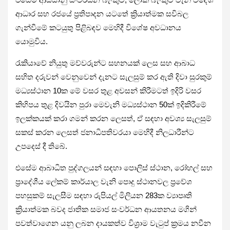
ආධාර සහ රජයේ ප්‍රතිපාදන යටතේ ක්‍රියාත්මක සවිබල
ගැන්වීමේ කටයුතු පිළිබඳව මෙහිදී විශේෂ අවධානය
යොමුවිය.
රැකියාවේ නියුතු මව්වරුන්ට සහනයක් ලෙස සහ ආබාධ
සහිත දරුවන් වෙනුවෙන් දැනට සැලසුම් කර ඇති දිවා සුරකුම්
මධ්‍යස්ථාන 10ක මේ වසර තුළ අවසන් කිරීමටත් ඉදිරි වසර
කිහිපය තුළ දිවයින පුරා මෙවැනි මධ්‍යස්ථාන 50ක් ඉදිකිරීමේ
ඉලක්කයක් කරා ගමන් කරන ලෙසත්, ඒ සඳහා අවශ්‍ය සැලසුම්
සකස් කරන ලෙසත් ජනාධිපතිවරයා මෙහිදී නිලධාරීන්ට
උපදෙස් දී තිබේ.
එසේම ආබාධිත පුද්ගලයන් සඳහා පොලිස් ස්ථාන, රෝහල් සහ
ප්‍රාදේශීය ලේකම් කාර්යාල වැනි පොදු ස්ථානවල ප්‍රවේශ
පහසුකම් සැලසීම සඳහා රුපියල් මිලියන 283ක ව්‍යාපෘති
ක්‍රියාත්මක බවද ජාතික සමාජ සංවර්ධන ආයතනය මගින්
පවත්වාගෙන යනු ලබන දායකත්ව විශ්‍රාම වැටුප් ක්‍රමය නවීන