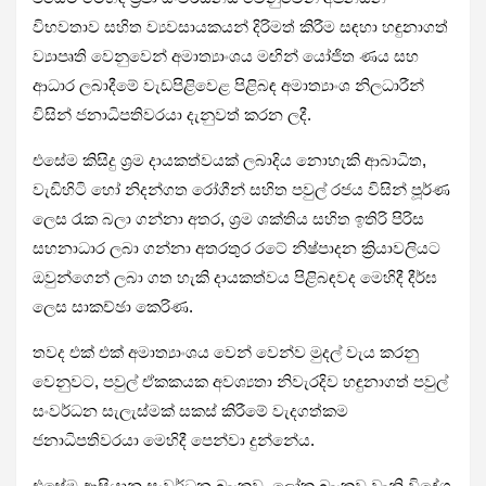
විභවතාව සහිත ව්‍යවසායකයන් දිරිමත් කිරීම සඳහා හඳුනාගත්
ව්‍යාපෘති වෙනුවෙන් අමාත්‍යාංශය මඟින් යෝජිත ණය සහ
ආධාර ලබාදීමේ වැඩපිළිවෙළ පිළිබඳ අමාත්‍යාංශ නිලධාරීන්
විසින් ජනාධිපතිවරයා දැනුවත් කරන ලදී.
එසේම කිසිදු ශ්‍රම දායකත්වයක් ලබාදිය නොහැකි ආබාධිත,
වැඩිහිටි හෝ නිදන්ගත රෝගීන් සහිත පවුල් රජය විසින් පූර්ණ
ලෙස රැක බලා ගන්නා අතර, ශ්‍රම ශක්තිය සහිත ඉතිරි පිරිස
සහනාධාර ලබා ගන්නා අතරතුර රටේ නිෂ්පාදන ක්‍රියාවලියට
ඔවුන්ගෙන් ලබා ගත හැකි දායකත්වය පිළිබඳවද මෙහිදී දීර්ඝ
ලෙස සාකච්ඡා කෙරිණ.
තවද එක් එක් අමාත්‍යාංශය වෙන් වෙන්ව මුදල් වැය කරනු
වෙනුවට, පවුල් ඒකකයක අවශ්‍යතා නිවැරදිව හඳුනාගත් පවුල්
සංවර්ධන සැලැස්මක් සකස් කිරීමේ වැදගත්කම
ජනාධිපතිවරයා මෙහිදී පෙන්වා දුන්නේය.
එසේම ආසියානු සංවර්ධන බැංකුව, ලෝක බැංකුව වැනි විදේශ