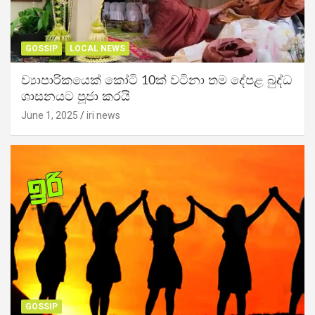
GOSSIP
LOCAL NEWS
ව්‍යාපාරිකයෙක් කෝටි 10ක් වටිනා තම දේපළ බුද්ධ
ශාසනයට පූජා කරයි
June 1, 2025
iri news
GOSSIP