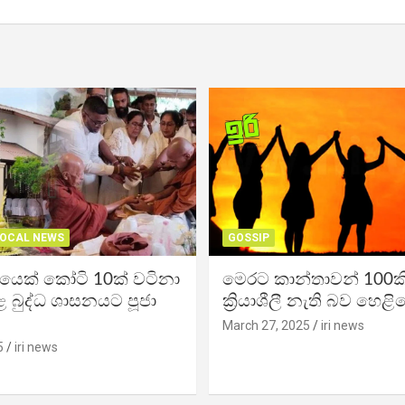
OCAL NEWS
GOSSIP
ිකයෙක් කෝටි 10ක් වටිනා
මෙරට කාන්තාවන් 100කි
 බුද්ධ ශාසනයට පූජා
ක්‍රියාශීලී නැති බව හෙළි
March 27, 2025
iri news
5
iri news