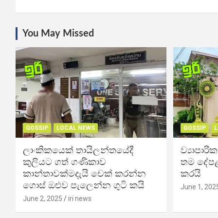
You May Missed
GOSSIP
LOCAL NEWS
GOSSIP
L
ලාංකිකයෙක් තායිලන්තයේදී
ව්‍යාපාර
කුලියට ගත් ගණිකාව
තම දේපළ
කාන්තාවක්මදැයි චෙක් කරන්න
කරයි
ගොස් ඔළුව පැලෙන්න ගුටි කයි
June 1, 202
June 2, 2025
iri news