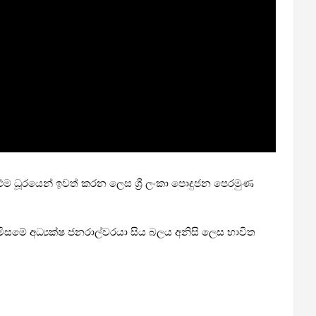
එම ධූරයෙන් ඉවත් කරන ලෙස ශ්‍රී ලංකා පොදුජන පෙරමුණ
 කොමිසමේ අධ්‍යක්ෂ ජනරාල්වරයා සිය බලය අනිසි ලෙස භාවිත