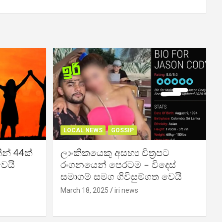
LOCAL NEWS
GOSSIP
න් 44ක්
ලාංකිකයෙකු අසභ්‍ය චිත්‍රපට
වෙයි
රංගනයෙන් පෙරටම – විදෙස්
සමාගම් සමග ගිවිසුම්ගත වෙයි
March 18, 2025
iri news