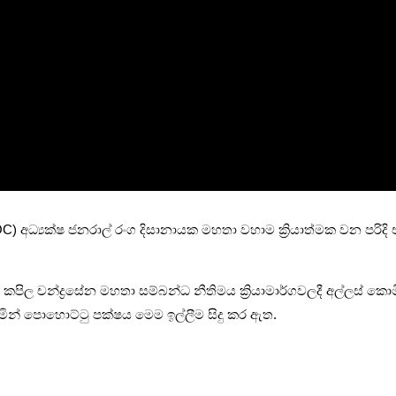
අධ්‍යක්ෂ ජනරාල් රංග දිසානායක මහතා වහාම ක්‍රියාත්මක වන පරිදි 
EO) කපිල චන්ද්‍රසේන මහතා සම්බන්ධ නීතිමය ක්‍රියාමාර්ගවලදී අල්ලස්
ින් පොහොට්ටු පක්ෂය මෙම ඉල්ලීම සිදු කර ඇත.