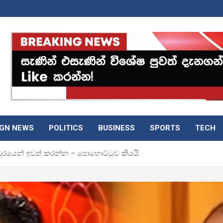
IGN NEWS
POLITICS
BUSINESS
SPORTS
TECH
 ධූරයෙන් ඉවත් කරන්න – පොහොට්ටුව කියයි