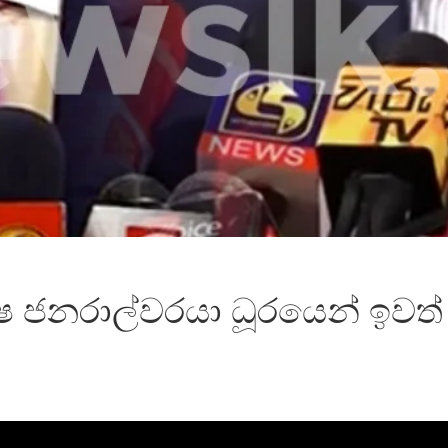
්ෂ ජනරාල්වරයා ධූරයෙන් ඉව