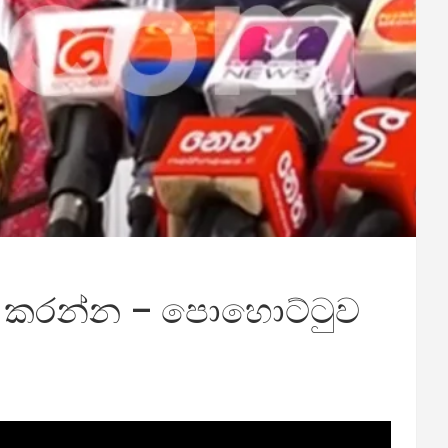
ත් කරන්න – පොහොට්ටුව