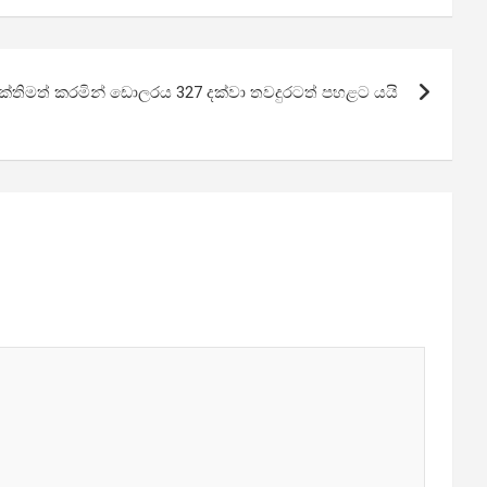
යල ශක්තිමත් කරමින් ඩොලරය 327 දක්වා තවදුරටත් පහළට යයි