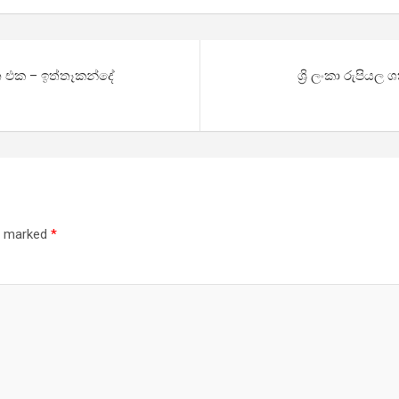
න එක – ඉත්තෑකන්දේ
ශ්‍රි ලංකා රුපි
re marked
*