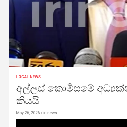
LOCAL NEWS
අල්ලස් කොමිසමේ අධ්‍යක
කියයි
May 26, 2026
iri news