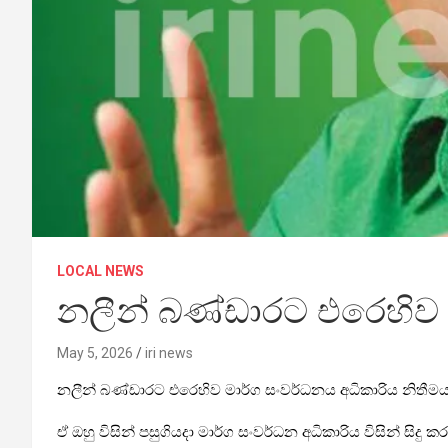
LOCAL NEWS
නලීන් බණ්ඩාරට එරෙහිව මා
May 5, 2026
iri news
නලීන් බණ්ඩාරට එරෙහිව මාර්ග සංවර්ධනය අධිකාරිය නිතීමය ක
ඒ ඔහු විසින් පසුගියදා මාර්ග සංවර්ධන අධිකාරිය විසින් සිදු 