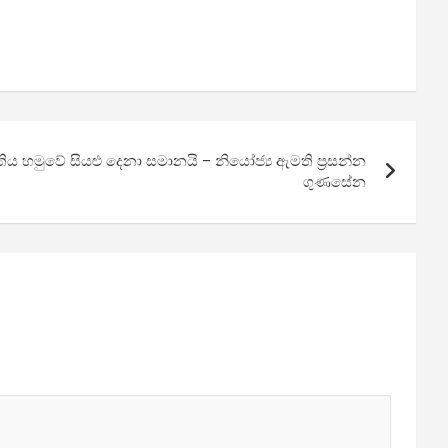
ිය හමුවේ සියළු දෙනා සමානයි – නියෝජ්‍ය ඇමති ප්‍රසන්න
ගුණසේන