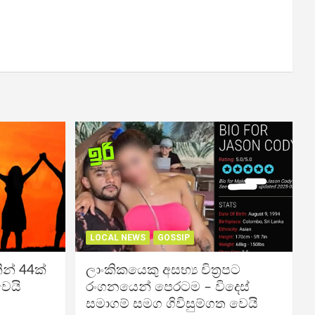
LOCAL NEWS
GOSSIP
න් 44ක්
ලාංකිකයෙකු අසභ්‍ය චිත්‍රපට
වෙයි
රංගනයෙන් පෙරටම – විදෙස්
සමාගම් සමග ගිවිසුම්ගත වෙයි