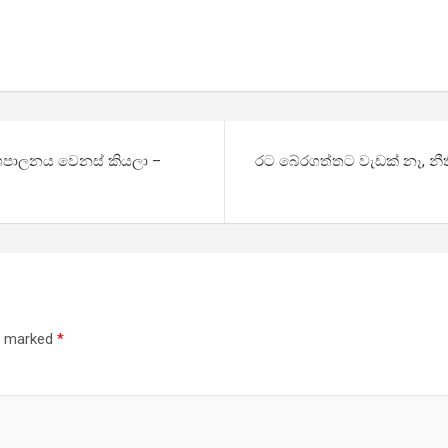
පාලනය වෙනස් කියලා –
රට බේරගත්තට වැඩක් නෑ, නීත
re marked
*