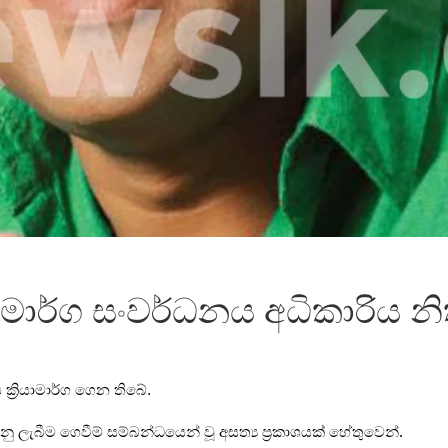
ර්ග සංවර්ධනය අධිකාරිය නිතීම
්‍රියාමාර්ග ගෙන තිබේ.
කරනු ලැබීම ගෙවීම් සම්බන්ධයෙන් වූ අසත්‍ය ප්‍රකාශයක් හේතුවෙන්.