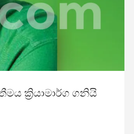
ය ක්‍රියාමාර්ග ගනියි