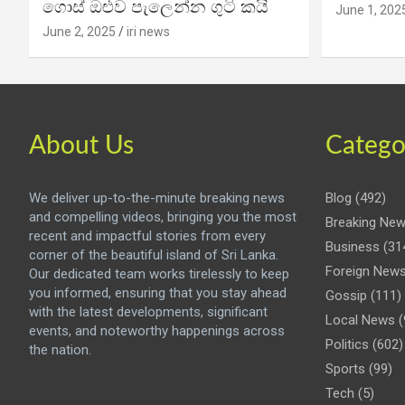
ගොස් ඔළුව පැලෙන්න ගුටි කයි
June 1, 202
June 2, 2025
iri news
About Us
Catego
We deliver up-to-the-minute breaking news
Blog
(492)
and compelling videos, bringing you the most
Breaking Ne
recent and impactful stories from every
Business
(31
corner of the beautiful island of Sri Lanka.
Foreign New
Our dedicated team works tirelessly to keep
you informed, ensuring that you stay ahead
Gossip
(111)
with the latest developments, significant
Local News
(
events, and noteworthy happenings across
Politics
(602)
the nation.
Sports
(99)
Tech
(5)