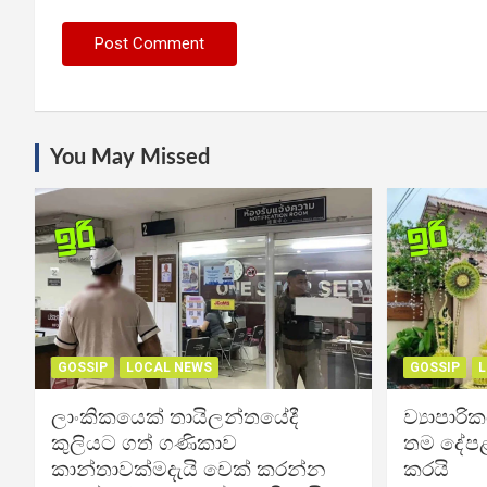
You May Missed
GOSSIP
LOCAL NEWS
GOSSIP
L
ලාංකිකයෙක් තායිලන්තයේදී
ව්‍යාපාර
කුලියට ගත් ගණිකාව
තම දේපළ
කාන්තාවක්මදැයි චෙක් කරන්න
කරයි