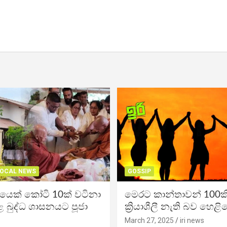
OCAL NEWS
GOSSIP
ිකයෙක් කෝටි 10ක් වටිනා
මෙරට කාන්තාවන් 100කි
 බුද්ධ ශාසනයට පූජා
ක්‍රියාශීලී නැති බව හෙළි
March 27, 2025
iri news