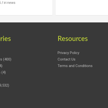
5
iri news
ries
Resources
Privacy Policy
ws
(400)
Contact Us
4)
Terms and Conditions
s
(4)
9,532)