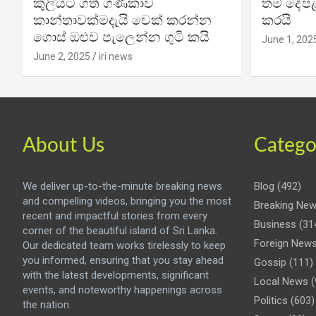
කුලියට ගත් ගණිකාව
තම දේපළ
කාන්තාවක්මදැයි චෙක් කරන්න
කරයි
ගොස් ඔළුව පැලෙන්න ගුටි කයි
June 1, 202
June 2, 2025
iri news
About Us
Catego
We deliver up-to-the-minute breaking news
Blog
(492)
and compelling videos, bringing you the most
Breaking Ne
recent and impactful stories from every
Business
(31
corner of the beautiful island of Sri Lanka.
Foreign New
Our dedicated team works tirelessly to keep
you informed, ensuring that you stay ahead
Gossip
(111)
with the latest developments, significant
Local News
(
events, and noteworthy happenings across
Politics
(603)
the nation.