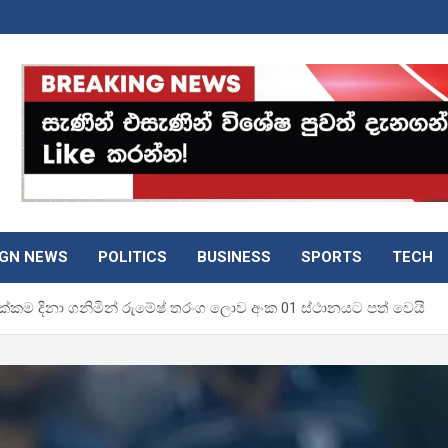
IGN NEWS
POLITICS
BUSINESS
SPORTS
TECH
පදක්කම දිනා ගනිමින් රුමේෂ් තරංග ලොව අංක 01 ස්ථානයට පත් වෙයි