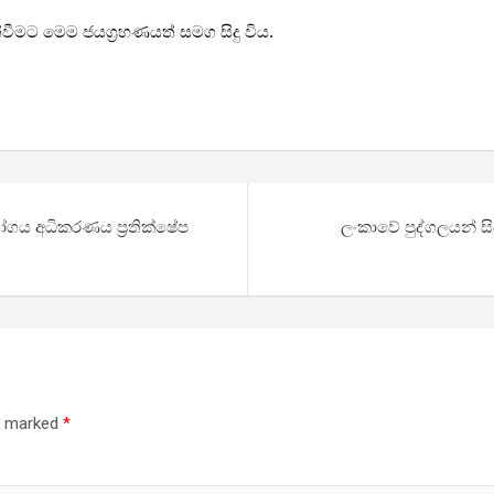
වීමට මෙම ජයග්‍රහණයත් සමග සිදු විය.
ෝගය අධිකරණය ප්‍රතික්ෂේප
ලංකාවේ පුද්ගලයන් සි
re marked
*