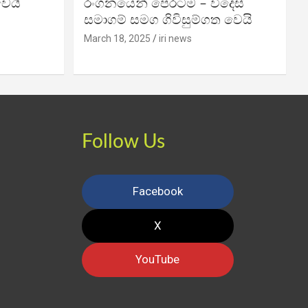
වෙයි
රංගනයෙන් පෙරටම – විදෙස්
සමාගම් සමග ගිවිසුම්ගත වෙයි
March 18, 2025
iri news
Follow Us
Facebook
X
YouTube