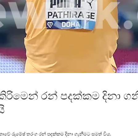
 කිරිමෙන් රන් පදක්කම දිනා 
ි
 ලංකාවේ රුමේෂ් තරංග රන් පදක්කම දිනා ගැනීමට සමත් විය.