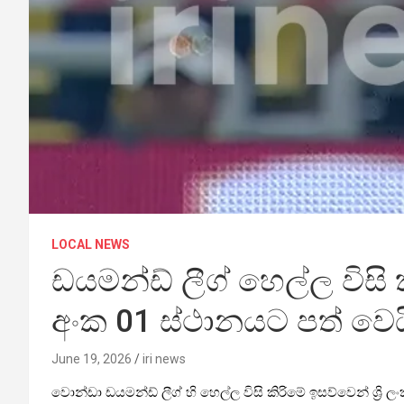
LOCAL NEWS
ඩයමන්ඩ් ලීග් හෙල්ල විසි
අංක 01 ස්ථානයට පත් වෙය
June 19, 2026
iri news
වොන්ඩා ඩයමන්ඩ් ලීග් හි හෙල්ල විසි කිරිමේ ඉසව්වෙන් ශ්‍රි