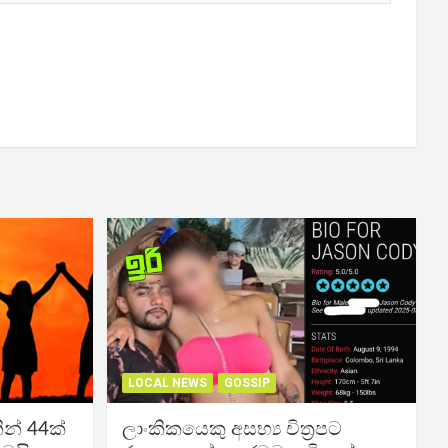
LOCAL NEWS
GOSSIP
න් 44ක්
ලාංකිකයෙකු අසභ්‍ය චිත්‍රපට