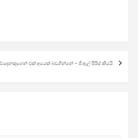
ව්දෙනකුගෙන් එක් අයෙක් බඩගින්නේ – ජී.ඇල් පිරීස් කියයි