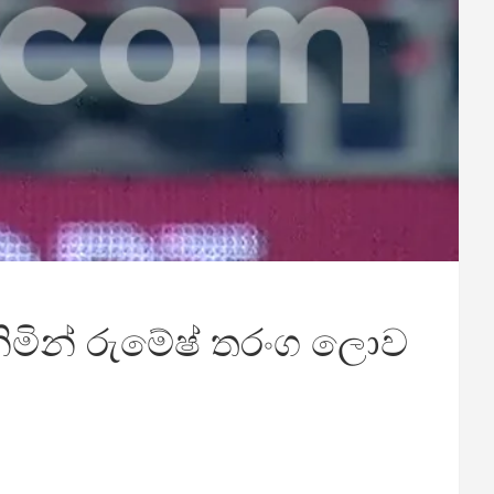
ගනිමින් රුමේෂ් තරංග ලොව