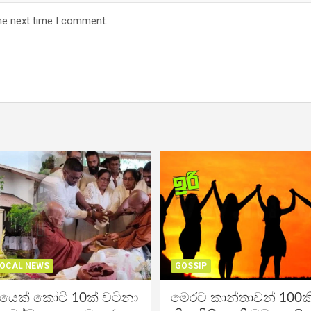
he next time I comment.
OCAL NEWS
GOSSIP
ිකයෙක් කෝටි 10ක් වටිනා
මෙරට කාන්තාවන් 100කි