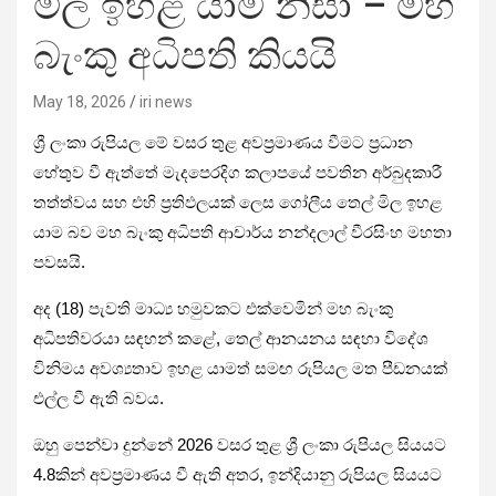
මිල ඉහළ යාම නිසා – මහ
බැංකු අධිපති කියයි
May 18, 2026
iri news
ශ්‍රී ලංකා රුපියල මේ වසර තුළ අවප්‍රමාණය වීමට ප්‍රධාන
හේතුව වී ඇත්තේ මැදපෙරදිග කලාපයේ පවතින අර්බුදකාරී
තත්ත්වය සහ එහි ප්‍රතිඵලයක් ලෙස ගෝලීය තෙල් මිල ඉහළ
යාම බව මහ බැංකු අධිපති ආචාර්ය නන්දලාල් වීරසිංහ මහතා
පවසයි.
අද (18) පැවති මාධ්‍ය හමුවකට එක්වෙමින් මහ බැංකු
අධිපතිවරයා සඳහන් කළේ, තෙල් ආනයනය සඳහා විදේශ
විනිමය අවශ්‍යතාව ඉහළ යාමත් සමඟ රුපියල මත පීඩනයක්
එල්ල වී ඇති බවය.
ඔහු පෙන්වා දුන්නේ 2026 වසර තුළ ශ්‍රී ලංකා රුපියල සියයට
4.8කින් අවප්‍රමාණය වී ඇති අතර, ඉන්දියානු රුපියල සියයට