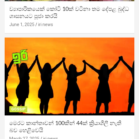
ව්‍යාපාරිකයෙක් කෝටි 10ක් වටිනා තම දේපළ බුද්ධ
ශාසනයට පූජා කරයි
June 1, 2025
iri news
GOSSIP
මෙරට කාන්තාවන් 100කින් 44ක් ක්‍රියාශීලී නැති
බව හෙළිවෙයි
March 27, 2025
iri news