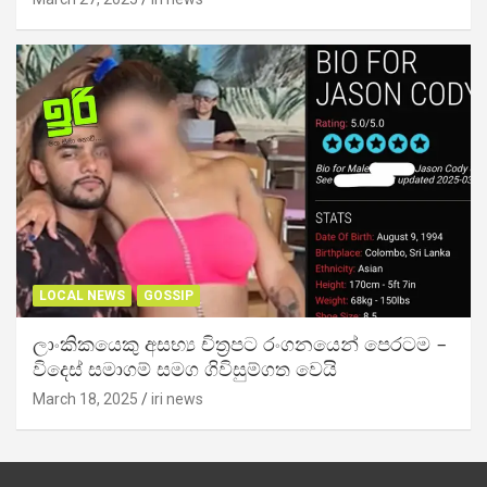
LOCAL NEWS
GOSSIP
ලාංකිකයෙකු අසභ්‍ය චිත්‍රපට රංගනයෙන් පෙරටම –
විදෙස් සමාගම් සමග ගිවිසුම්ගත වෙයි
March 18, 2025
iri news