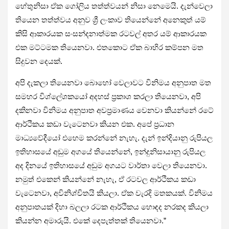
හේතුනිසා ඒක ගෝලිය තත්ත්වයන් නිසා නෙමෙයි. දැන්වෙලා
තියෙන තත්ත්වය අනුව ශ්‍රී ලංකාව තියෙන්නේ අනෙකුත් යම්
කිසි ආකාරයක සංසන්දනාත්මක රටවල් අතර යම් ආකාරයක
එක මට්ටමක තියෙනවා. එතකොට ඒක බාහිර කම්පන මත
සිදුවන දෙයක්.
අපි දැකලා තියෙනවා බොහෝ වෙලාවට විනිමය අනුපාත මත
සමහර විශ්ලේශකයෝ අදහස් ප්‍රකාශ කරලා තියෙනවා, අපි
දකිනවා විනිමය අනුපාත අවප්‍රමාණය වෙනවා කියන්නේ රටේ
ආර්ථිකය කඩා වැටෙනවා කියන එක. අපේ ප්‍රධාන
මාධ්‍යවේදීයෝ එහෙම කරන්නේ නැහැ. දැන් ඉන්දියානු රුපියල
ඉතිහාසයේ අඩුම අගයේ තියෙන්නේ, ඉන්දුනිසායානු රුපියල
අද දිනයේ ඉතිහාසයේ අඩුම අගයට වාර්තා වෙලා තියෙනවා.
නමුත් එකෙන් කියන්නේ නැහැ, ඒ රටවල ආර්ථිකය කඩා
වැටෙනවා, අවිනිශ්චිතයි කියලා. ඒක වැරදි මතකයක්. විනිමය
අනුපාතයක් දිහා බලලා රටක ආර්ථිකය හොඳද නරකද කියලා
කියන්න අමාරුයි. එකේ දෙපැත්තක් තියෙනවා.”