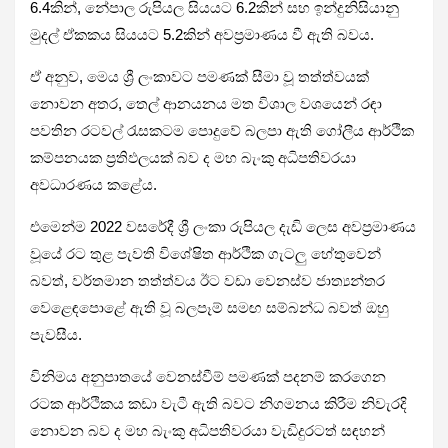
6.4කින්, නේපාල රුපියල සියයට 6.2කින් සහ ඉන්දුනිසියානු
මුදල් ඒකකය සියයට 5.2කින් අවප්‍රමාණය වී ඇති බවය.
ඒ අනුව, මෙය ශ්‍රී ලංකාවට පමණක් සීමා වූ තත්ත්වයක්
නොවන අතර, තෙල් ආනයනය මත විශාල වශයෙන් රඳා
පවතින රටවල් රැසකටම පොදුවේ බලපා ඇති ගෝලීය ආර්ථික
කම්පනයක ප්‍රතිඵලයක් බව ද මහ බැංකු අධිපතිවරයා
අවධාරණය කළේය.
එමෙන්ම 2022 වසරේදී ශ්‍රී ලංකා රුපියල දැඩි ලෙස අවප්‍රමාණය
වූයේ රට තුළ පැවති විශේෂිත ආර්ථික ගැටලු හේතුවෙන්
බවත්, වර්තමාන තත්ත්වය ඊට වඩා වෙනස්ව ජාත්‍යන්තර
වෙළෙඳපොළේ ඇති වූ බලපෑම් සමඟ සම්බන්ධ බවත් ඔහු
පැවසීය.
විනිමය අනුපාතයේ වෙනස්වීම් පමණක් පදනම් කරගෙන
රටක ආර්ථිකය කඩා වැටී ඇති බවට නිගමනය කිරීම නිවැරදි
නොවන බව ද මහ බැංකු අධිපතිවරයා වැඩිදුරටත් සඳහන්