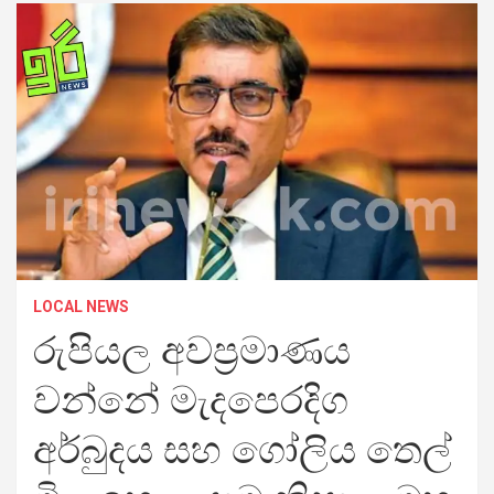
LOCAL NEWS
රුපියල අවප්‍රමාණය
වන්නේ මැදපෙරදිග
අර්බුදය සහ ගෝලිය තෙල්