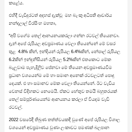
කළේය.
එහිදී වැඩිදුරටත් අදහස් දැක්වූ මහ බැංකු අධිපති ආචාර්ය
නන්දලාල් වීරසිංහ මහතා,
“අපි වගේම තෙල් ආනයනයකරලා ගන්න රටවල් තියෙනවා.
දැන් අපේ රුපියල අවප්‍රමාණය වෙලා තියෙන්නේ මේ වසර
තුළ 4.8% කින්, ඉන්දියන් රුපියල 6.4%කින්, නේපාල් රුපියල
6.2කින් ඉන්දුනිසියන් රුපියල 5.2%කින් එතකොට මේක
බැලුවාම පැහැදිලිව පේනවා මේ තියෙන අවප්‍රමාණයවීම
ප්‍රධාන වශයෙන්ම මේ හා සමාන අනෙක් රටවලටත් පොදු
දෙයක්. එ හා සමානව මේක වෙලා තියෙන්නේ. ඊට වැඩිය
වෙනස් විදිහකට නෙමෙයි. ඒකට හේතුව තමයි බහුතරයක්
තෙල් සම්පූර්ණයෙන්ම ආනයනය කරලා ඒ වියදම වැඩි
රටවල්.
2022 වසරේදී තිබුණ තත්ත්වයකදී වුණේ අපේ රුපියල විශාල
වශයෙන් අවප්‍රමාණය වුණා ලංකාවට පමණක් බලපාන