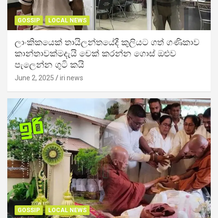
GOSSIP
LOCAL NEWS
ලාංකිකයෙක් තායිලන්තයේදී කුලියට ගත් ගණිකාව
කාන්තාවක්මදැයි චෙක් කරන්න ගොස් ඔළුව
පැලෙන්න ගුටි කයි
June 2, 2025
iri news
GOSSIP
LOCAL NEWS