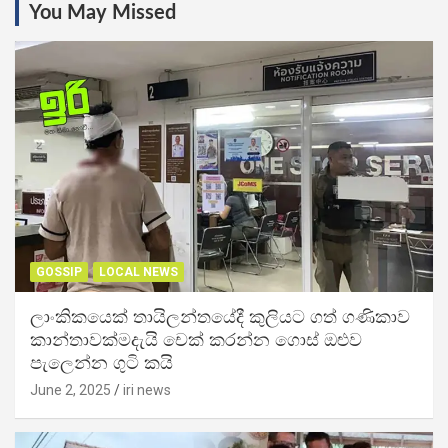
You May Missed
GOSSIP
LOCAL NEWS
ලාංකිකයෙක් තායිලන්තයේදී කුලියට ගත් ගණිකාව
කාන්තාවක්මදැයි චෙක් කරන්න ගොස් ඔළුව
පැලෙන්න ගුටි කයි
June 2, 2025
iri news