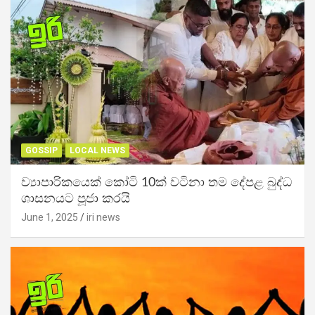
GOSSIP
LOCAL NEWS
ව්‍යාපාරිකයෙක් කෝටි 10ක් වටිනා තම දේපළ බුද්ධ
ශාසනයට පූජා කරයි
June 1, 2025
iri news