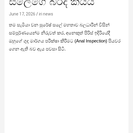
සලේගේ බිරිද කියයි
June 17, 2026
iri news
තම සැමියා වන සුරේෂ් සලේ මහතාව බලධාරීන් විසින්
සම්පූර්ණයෙන්ම නිරුවත් කර, අනෙකුත් පිරිස් ඉදිරියේදී
ඔහුගේ ගුද මාර්ගය පරීක්ෂා කිරීමට (Anal Inspection) පියවර
ගෙන ඇති බව ඇය පවසා සිටී.