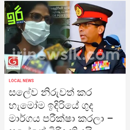
LOCAL NEWS
සලේව නිරුවත් කර
හැමෝම ඉදිරියේ ගුද
මාර්ගය පරීක්ෂා කරලා –