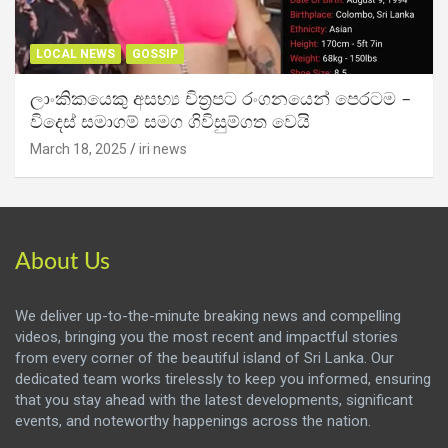
LOCAL NEWS
GOSSIP
ලාංකිකයෙකු අසභ්‍ය චිත්‍රපට රංගනයෙන් පෙරටම –
විදෙස් සමාගම් සමග ගිවිසුම්ගත වෙයි
March 18, 2025
iri news
About Us
We deliver up-to-the-minute breaking news and compelling
videos, bringing you the most recent and impactful stories
from every corner of the beautiful island of Sri Lanka. Our
dedicated team works tirelessly to keep you informed, ensuring
that you stay ahead with the latest developments, significant
events, and noteworthy happenings across the nation.