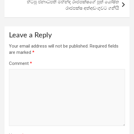
k
p
හිටපු ජනාධිපති මහින්ද රාජපක්ෂගේ පුත් යෝෂිත
රාජපක්ෂ අත්අඩංගුවට ගනියි
Leave a Reply
Your email address will not be published.
Required fields
are marked
*
Comment
*