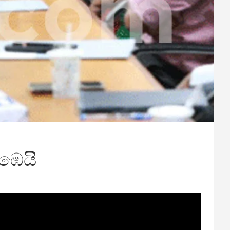
රඹෙයි