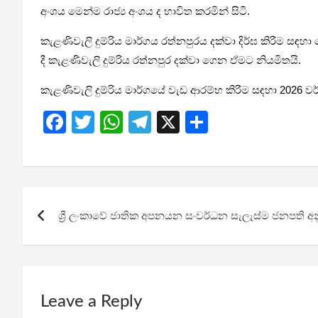
අංශය මෙන්ම රාජ්‍ය අංශය ද භාවිත කරමින් සිටී.
කැළණිවැලි දුම්රිය මාර්ගය රත්නපුරය දක්වා දිර්ඝ කිරීම සඳහා 
දී කැළණිවැලි දුම්රිය රත්නපුර දක්වා ගෙන ඒමට නියමිතයි.
කැළණිවැලි දුම්රිය මාර්ගයේ වැඩ ආරම්භ කිරීම සඳහා 2026 වර්
F
T
W
T
X
S
a
wi
h
el
h
ce
tt
at
e
ar
b
er
s
gr
e
Post
o
A
a
ශ්‍රී ලංකාවේ ජාතික අපනයන සංවර්ධන සැලැස්ම ජනපති අ
navigation
o
p
m
k
p
Leave a Reply