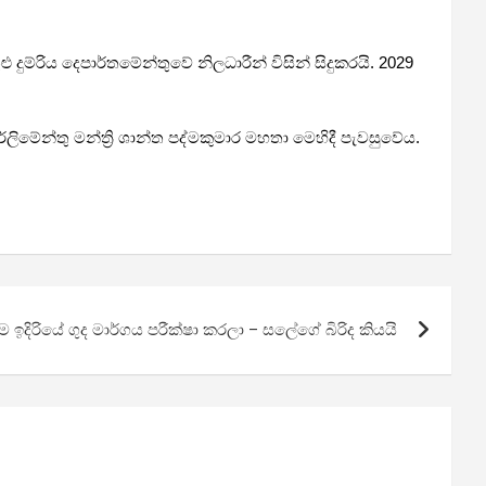
 දුම්රිය දෙපාර්තමේන්තුවේ නිලධාරීන් විසින් සිදුකරයි. 2029
ලිමේන්තු මන්ත්‍රි ශාන්ත පද්මකුමාර මහතා මෙහිදී පැවසුවේය.
දිරියේ ගුද මාර්ගය පරීක්ෂා කරලා – සලේගේ බිරිද කියයි