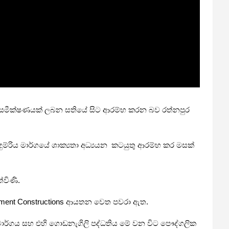
ිබඳ සමාජ සමීක්ෂණයක් ලබන සතියේ සිට ආරම්භ කරන බව රත්නපුර
 දුම්රිය මාර්ගයේ ශාක්‍යතා අධ්‍යයන කටයුතු ආරම්භ කර මසක්
්විණි.
velopment Constructions ආයතන වෙත පවරා ඇත.
 මාර්ගය සහ එහි ගොඩනැගිලි පද්ධතිය මේ වන විට පෞද්ගලික