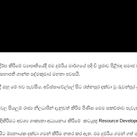
දිර්ඝ කිරීමේ ව්‍යාපෘතියේදී එම දුම්රිය මාර්ගයේ පදිංචි ප්‍රජාව පිළ
ිටු සම සභාපති ශාන්ත පද්මකුමාර මහතා පවසයි.
දී ඔහු මේ බව පැවසීය. අවිස්සාවේල්ලේ සිට රත්නපුර දක්වා වූ රුවන්පුර
ේශවල සියලුම් රාජ්‍ය නිලධාරීන් දැනුවත් කිරිම පිණිස මෙම සකච්ඡාව පැවැත
 ඉදිකිරීමට අවශ්‍ය ශාක්‍යතා අධ්‍යයනය කිරීමේ කටයුතු Resource De
සිට ඕපනායක දක්වා ගමන් කිරීම නතර කර ඇත. එම දුම්රිය ගමන් ගත්