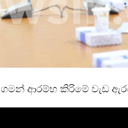
ිය ගමන් ආරම්භ කිරිමේ වැඩ ඇ