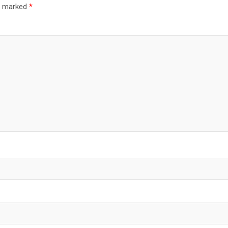
re marked
*