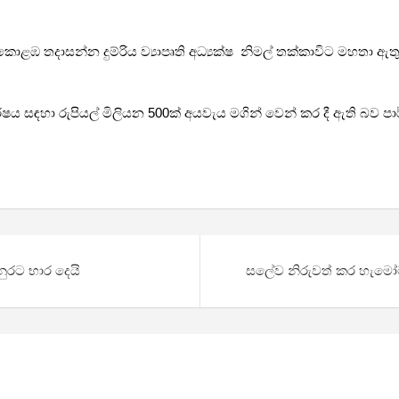
කොළඹ තදාසන්න දුම්රිය ව්‍යාපෘති අධ්‍යක්ෂ නිමල් තක්කාවිට මහතා ඇතුළු
ෂය සඳහා රුපියල් මිලියන 500ක් අයවැය මගින් වෙන් කර දී ඇති බව පාර්
නුරට භාර දෙයි
සලේව නිරුවත් කර හැමෝම ඉ