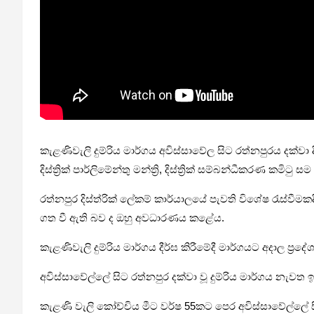
කැළණිවැලි දුම්රිය මාර්ගය අවිස්සාවේල සිට රත්නපුරය දක්වා 
දිස්ත්‍රික් පාර්ලිමේන්තු මන්ත්‍රි, දිස්ත්‍රික් සම්බන්ධීකරණ කම
රත්නපුර දිස්ත්රික් ලේකම් කාර්යාලයේ පැවති විශේෂ රැස්වීමක
ගත වී ඇති බව ද ඔහු අවධාරණය කළේය.
කැළණිවැලි දුම්රිය මාර්ගය දීර්ඝ කිරීමේදී මාර්ගයට අදාල ප්‍රද
අවිස්සාවේල්ලේ සිට රත්නපුර දක්වා වූ දුම්රිය මාර්ගය නැවත
කැළණි වැලි කෝච්චිය මීට වර්ෂ 55කට පෙර අවිස්සාවේල්ලේ 