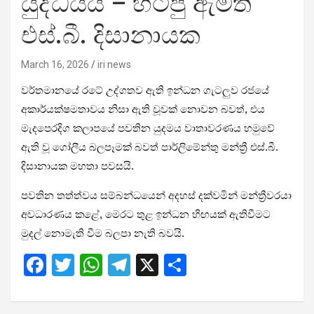
යුද්ධයයි – හිටපු ඇමති
එස්.බී. දිසානායක
March 16, 2026
iri news
වර්තමානයේ රටේ උද්ගතව ඇති ඉන්ධන ගැටලුව රජයේ
අකාර්යක්ෂමතාවය නිසා ඇති වූවක් නොවන බවත්, එය
මැදපෙරදිග කලාපයේ පවතින යුදමය වාතාවරණය හමුවේ
ඇති වූ ගෝලීය බලපෑමක් බවත් පාර්ලිමේන්තු මන්ත්‍රී එස්.බී.
දිසානායක මහතා පවසයි.
පවතින තත්ත්වය සම්බන්ධයෙන් අදහස් දක්වමින් මන්ත්‍රීවරයා
අවධාරණය කළේ, මෙරට තුළ ඉන්ධන හිඟයක් ඇතිවීමට
මුදල් නොමැති වීම බලපා නැති බවයි.
F
T
W
T
X
S
a
wi
h
el
h
ce
tt
at
e
ar