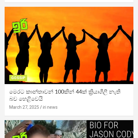
GOSSIP
මෙරට කාන්තාවන් 100කින් 44ක් ක්‍රියාශීලී නැති
බව හෙළිවෙයි
March 27, 2025
iri news