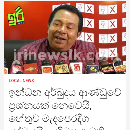
LOCAL NEWS
ඉන්ධන අර්බුදය ආණ්ඩුවේ
ප්‍රශ්නයක් නෙවෙයි,
හේතුව මැදපෙරදිග