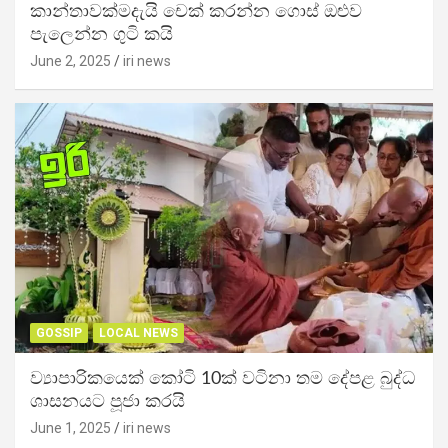
කාන්තාවක්මදැයි චෙක් කරන්න ගොස් ඔළුව
පැලෙන්න ගුටි කයි
June 2, 2025
iri news
GOSSIP
LOCAL NEWS
ව්‍යාපාරිකයෙක් කෝටි 10ක් වටිනා තම දේපළ බුද්ධ
ශාසනයට පූජා කරයි
June 1, 2025
iri news