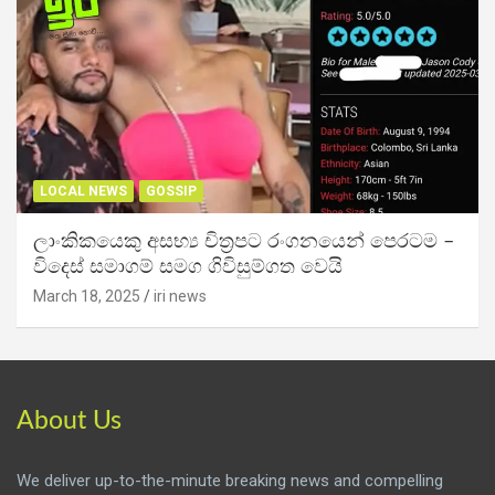
LOCAL NEWS
GOSSIP
ලාංකිකයෙකු අසභ්‍ය චිත්‍රපට රංගනයෙන් පෙරටම –
විදෙස් සමාගම් සමග ගිවිසුම්ගත වෙයි
March 18, 2025
iri news
About Us
We deliver up-to-the-minute breaking news and compelling