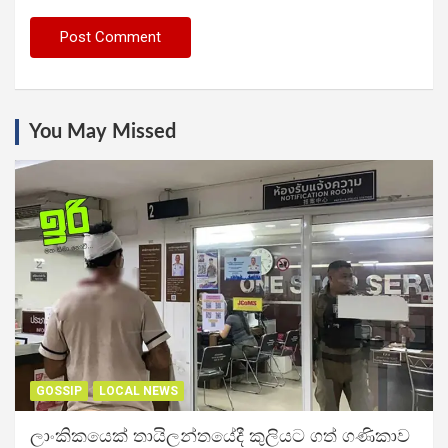
You May Missed
GOSSIP
LOCAL NEWS
ලාංකිකයෙක් තායිලන්තයේදී කුලියට ගත් ගණිකාව