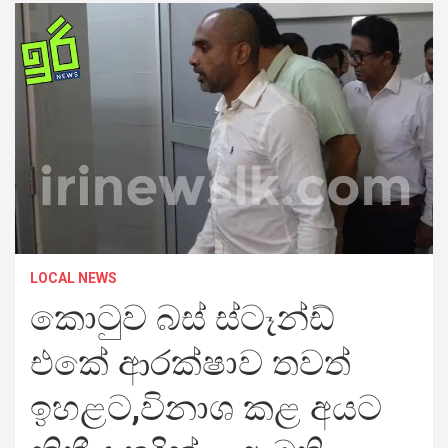
LOCAL NEWS
කොටුව බස් ස්ටෑන්ඩ්
එකේ ආරක්ෂාව තවත්
ඉහළට,විනාශ කළ අයට