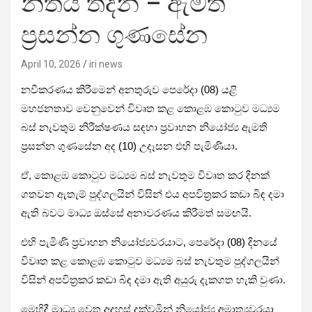
නිතීය තදින් – ඇමති
ප්‍රසන්න ගුණසේන
April 10, 2026
iri news
නවීකරණය කිරීමෙන් අනතුරුව පෙරේදා (08) යළි
මහජනතාව වෙනුවෙන් විවෘත කළ කොළඹ කොටුව මධ්‍යම
බස් නැවතුම නිරීක්ෂණය සඳහා ප්‍රවාහන නියෝජ්‍ය ඇමති
ප්‍රසන්න ගුණසේන අද (10) උදෑසන එහි පැමිණියා.
ඒ, කොළඹ කොටුව මධ්‍යම බස් නැවතුම විවෘත කර දිනක්
ගතවන ඇතැම් පුද්ගලයින් විසින් එය අපවිත්‍රකර කඩා බිඳ දමා
ඇති බවට මාධ්‍ය ඔස්සේ අනාවරණය කිරීමත් සමඟයි.
එහි පැමිණි ප්‍රවාහන නියෝජ්‍යවරයාට, පෙරේදා (08) දිනයේ
විවෘත කළ කොළඹ කොටුව මධ්‍යම බස් නැවතුම පුද්ගලයින්
විසින් අපවිත්‍රකර කඩා බිඳ දමා ඇති අයුරු දැකගත හැකි වුණා.
මෙහිදී මාධ්‍ය වෙත අදහස් දක්වමින් නියෝජ්‍ය අමාත්‍යවරයා