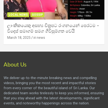
LOCAL NEWS
GOSSIP
ලාංකිකයෙකු අසභ්‍ය චිත්‍රපට රංගනයෙන් පෙරටම –
විදෙස් සමාගම් සමග ගිවිසුම්ගත වෙයි
March 18, 2025
iri news
About Us
We deliver up-to-the-minute breaking news and compelling
videos, bringing you the most recent and impactful stories
from every corner of the beautiful island of Sri Lanka. Our
dedicated team works tirelessly to keep you informed, ensuring
that you stay ahead with the latest developments, significant
events, and noteworthy happenings across the nation.