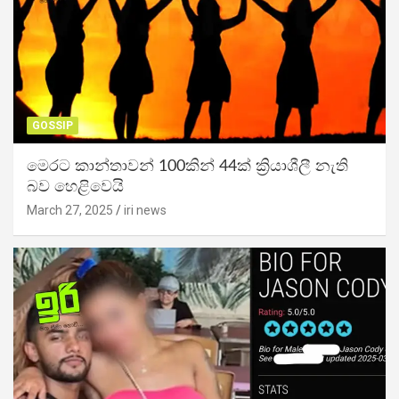
GOSSIP
මෙරට කාන්තාවන් 100කින් 44ක් ක්‍රියාශීලී නැති
බව හෙළිවෙයි
March 27, 2025
iri news