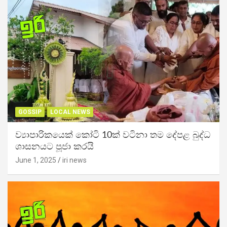
GOSSIP
LOCAL NEWS
ව්‍යාපාරිකයෙක් කෝටි 10ක් වටිනා තම දේපළ බුද්ධ
ශාසනයට පූජා කරයි
June 1, 2025
iri news