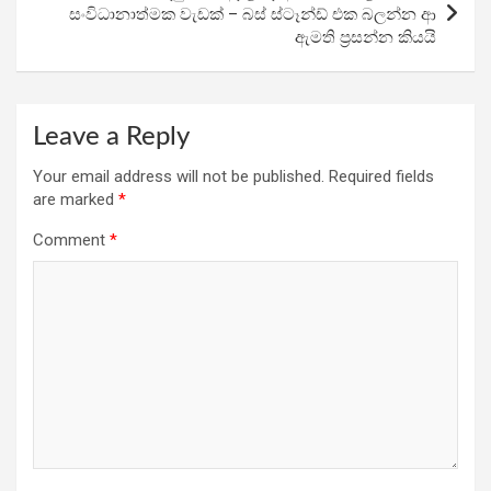
සංවිධානාත්මක වැඩක් – බස් ස්ටෑන්ඩ් එක බලන්න ආ
ඇමති ප්‍රසන්න කියයි
Leave a Reply
Your email address will not be published.
Required fields
are marked
*
Comment
*