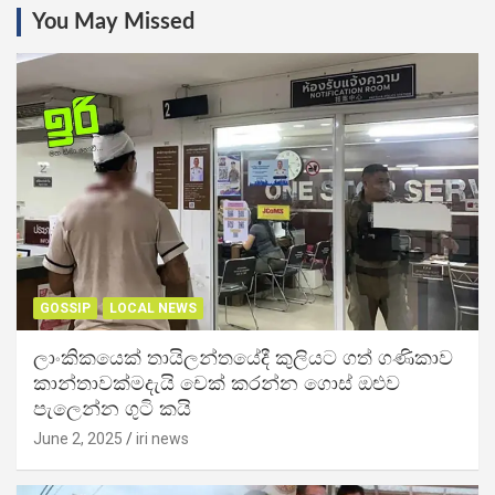
You May Missed
GOSSIP
LOCAL NEWS
ලාංකිකයෙක් තායිලන්තයේදී කුලියට ගත් ගණිකාව
කාන්තාවක්මදැයි චෙක් කරන්න ගොස් ඔළුව
පැලෙන්න ගුටි කයි
June 2, 2025
iri news