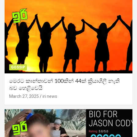
GOSSIP
මෙරට කාන්තාවන් 100කින් 44ක් ක්‍රියාශීලී නැති
බව හෙළිවෙයි
March 27, 2025
iri news