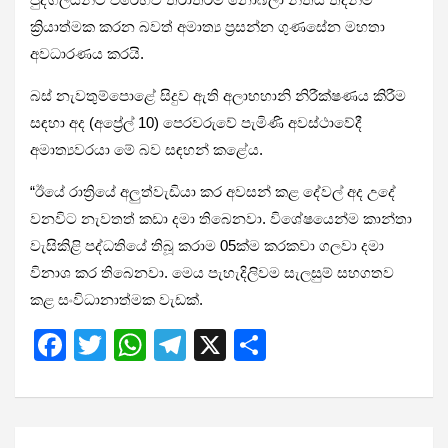
ක්‍රියාත්මක කරන බවත් අමාත්‍ය ප්‍රසන්න ගුණසේන මහතා
අවධාරණය කරයි.
බස් නැවතුම්පොළේ සිදුව ඇති අලාභහානි නිරීක්ෂණය කිරීම
සඳහා අද (අප්‍රේල් 10) පෙරවරුවේ පැමිණි අවස්ථාවේදී
අමාත්‍යවරයා මේ බව සඳහන් කළේය.
“ඊයේ රාත්‍රියේ අලුත්වැඩියා කර අවසන් කළ දේවල් අද උදේ
වනවිට නැවතත් කඩා දමා තිබෙනවා. විශේෂයෙන්ම කාන්තා
වැසිකිළි පද්ධතියේ තිබූ කරාම 05ක්ම කරකවා ගලවා දමා
විනාශ කර තිබෙනවා. මෙය පැහැදිලිවම සැලසුම් සහගතව
කළ සංවිධානාත්මක වැඩක්.
F
T
W
T
X
S
a
wi
h
el
h
ce
tt
at
e
ar
b
er
s
gr
e
Post