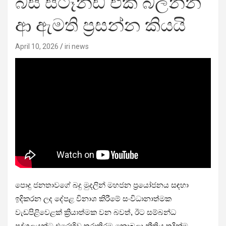
බස් ස්ටෑන්ඩ් එක බලන්න
ආ ඇමති ප්‍රසන්න කියයි
April 10, 2026
iri news
පොදු ජනතාවගේ බදු මුදලින් මහජන ප්‍රයෝජනය සඳහා
ඉදිකරන ලද දේපළ විනාශ කිරීමේ සංවිධානාත්මක
වැඩපිළිවෙළක් ක්‍රියාත්මක වන බවත්, ඊට සම්බන්ධ
පුද්ගලයන්ට එරෙහිව තරාතිරම නොබලා නීතිය තදින්ම