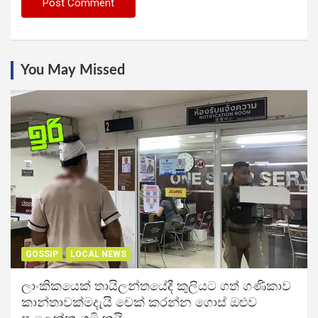
You May Missed
GOSSIP
LOCAL NEWS
ලාංකිකයෙක් තායිලන්තයේදී කුලියට ගත් ගණිකාව
කාන්තාවක්මදැයි චෙක් කරන්න ගොස් ඔළුව