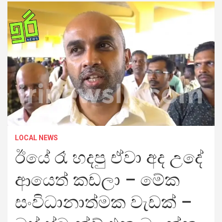
LOCAL NEWS
ඊයේ රෑ හදපු ඒවා අද උදේ
ආයෙත් කඩලා – මේක
සංවිධානාත්මක වැඩක් –