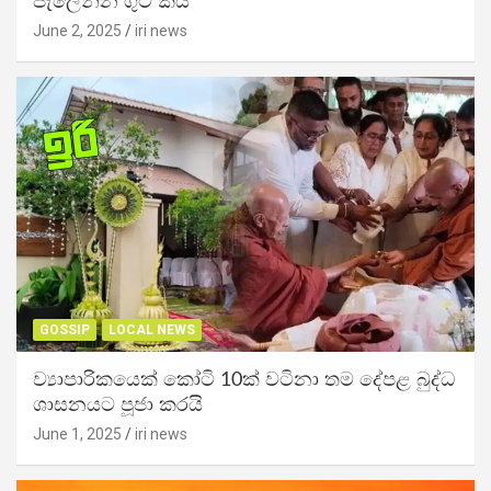
පැලෙන්න ගුටි කයි
June 2, 2025
iri news
GOSSIP
LOCAL NEWS
ව්‍යාපාරිකයෙක් කෝටි 10ක් වටිනා තම දේපළ බුද්ධ
ශාසනයට පූජා කරයි
June 1, 2025
iri news