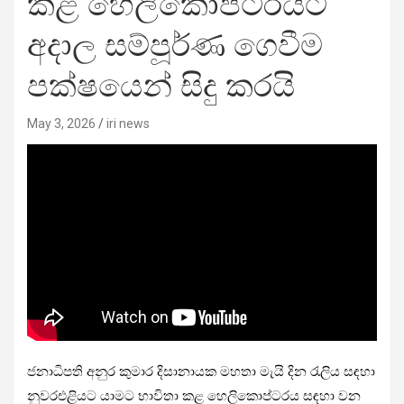
කළ හෙලිකොප්ටරයට
අදාල සම්පූර්ණ ගෙවීම
පක්ෂයෙන් සිදු කරයි
May 3, 2026
iri news
ජනාධිපති අනුර කුමාර දිසානායක මහතා මැයි දින රැලිය සඳහා
නුවරඑළියට යාමට භාවිතා කළ හෙලිකොප්ටරය සඳහා වන