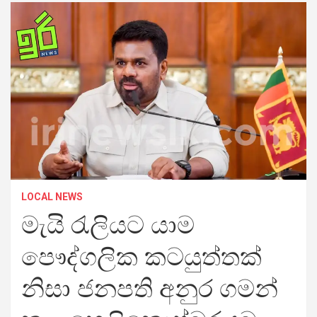
LOCAL NEWS
මැයි රැලියට යාම
පෞද්ගලික කටයුත්තක්
නිසා ජනපති අනුර ගමන්