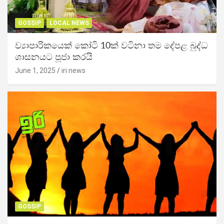
GOSSIP
LOCAL NEWS
ව්‍යාපාරිකයෙක් කෝටි 10ක් වටිනා තම දේපළ බුද්ධ
ශාසනයට පූජා කරයි
June 1, 2025
iri news
GOSSIP