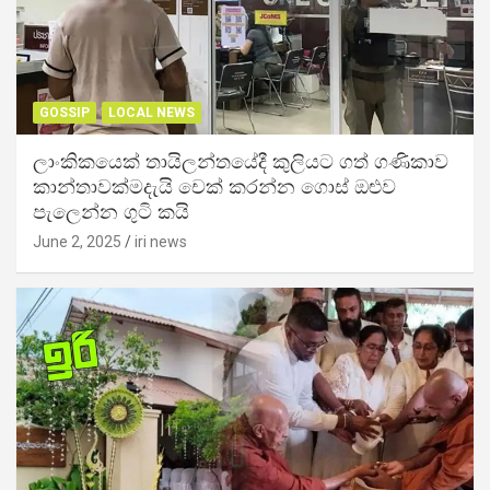
GOSSIP
LOCAL NEWS
ලාංකිකයෙක් තායිලන්තයේදී කුලියට ගත් ගණිකාව
කාන්තාවක්මදැයි චෙක් කරන්න ගොස් ඔළුව
පැලෙන්න ගුටි කයි
June 2, 2025
iri news