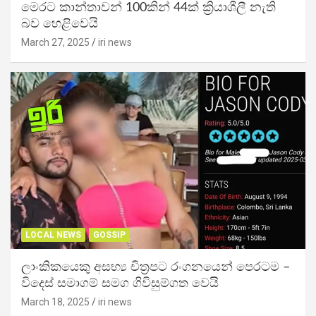
මෙරට කාන්තාවන් 100කින් 44ක් ක්‍රියාශීලී නැති
බව හෙළිවෙයි
March 27, 2025
iri news
LOCAL NEWS
GOSSIP
ලාංකිකයෙකු අසභ්‍ය චිත්‍රපට රංගනයෙන් පෙරටම –
විදෙස් සමාගම් සමග ගිවිසුම්ගත වෙයි
March 18, 2025
iri news