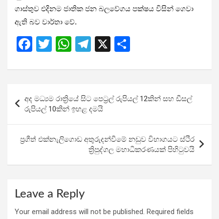
ගාස්තුව එදිනම ජාතික ජන බලවේගය පක්ෂය විසින් ගෙවා
ඇති බව වාර්තා වේ.
F
T
W
T
X
S
a
wi
h
el
h
ce
tt
at
e
ar
b
er
s
gr
e
Post
අද මධ්‍යම රාත්‍රියේ සිට පෙට්‍රල් රුපියල් 12කින් සහ ඩීසල්
o
A
a
navigation
රුපියල් 10කින් ඉහළ දමයි
o
p
m
k
p
ප්‍රගීත් එක්නැලිගොඩ අතුරුදන්වීමේ නඩුව විභාගයට ස්ථිර
ත්‍රිපුද්ගල මහාධිකරණයක් පිහිටුවයි
Leave a Reply
Your email address will not be published.
Required fields