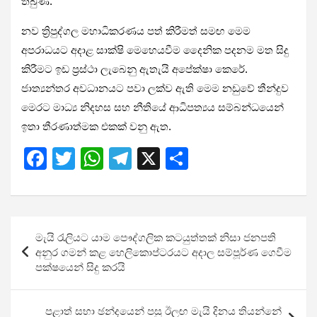
තිබුණි.
නව ත්‍රිපුද්ගල මහාධිකරණය පත් කිරීමත් සමඟ මෙම
අපරාධයට අදාළ සාක්ෂි මෙහෙයවීම දෛනික පදනම මත සිදු
කිරීමට ඉඩ ප්‍රස්ථා ලැබෙනු ඇතැයි අපේක්ෂා කෙරේ.
ජාත්‍යන්තර අවධානයට පවා ලක්ව ඇති මෙම නඩුවේ තීන්දුව
මෙරට මාධ්‍ය නිදහස සහ නීතියේ ආධිපත්‍යය සම්බන්ධයෙන්
ඉතා තීරණාත්මක එකක් වනු ඇත.
F
T
W
T
X
S
a
wi
h
el
h
ce
tt
at
e
ar
b
er
s
gr
e
Post
මැයි රැලියට යාම පෞද්ගලික කටයුත්තක් නිසා ජනපති
o
A
a
navigation
අනුර ගමන් කළ හෙලිකොප්ටරයට අදාල සම්පූර්ණ ගෙවීම
o
p
m
පක්ෂයෙන් සිදු කරයි
k
p
පළාත් සභා ඡන්දයෙන් පසු ඊලඟ මැයි දිනය තියන්නේ