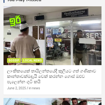
GOSSIP
LOCAL NEWS
ලාංකිකයෙක් තායිලන්තයේදී කුලියට ගත් ගණිකාව
කාන්තාවක්මදැයි චෙක් කරන්න ගොස් ඔළුව
පැලෙන්න ගුටි කයි
June 2, 2025
iri news