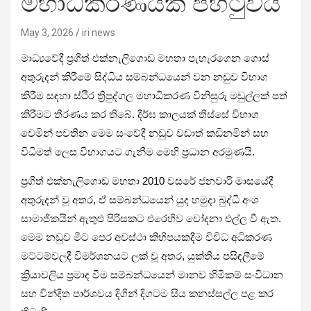
මහාධිකරණයක් පිහිටුවයි
May 3, 2026
iri news
මාධ්‍යවේදී ප්‍රගීත් එක්නැලිගොඩ මහතා පැහැරගෙන ගොස්
අතුරුදන් කිරීමේ සිද්ධිය සම්බන්ධයෙන් වන නඩුව විභාග
කිරීම සඳහා ස්ථිර ත්‍රිපුද්ගල මහාධිකරණ විනිසුරු මඩුල්ලක් පත්
කිරීමට තීරණය කර තිබේ. දීර්ඝ කාලයක් තිස්සේ විභාග
වෙමින් පවතින මෙම සංවේදී නඩුව වඩාත් කඩිනමින් සහ
විධිමත් ලෙස විභාගයට ගැනීම මෙහි ප්‍රධාන අරමුණයි.
ප්‍රගීත් එක්නැලිගොඩ මහතා 2010 වසරේ ජනවාරි මාසයේදී
අතුරුදන් වූ අතර, ඒ සම්බන්ධයෙන් යුද හමුදා බුද්ධි අංශ
සාමාජිකයින් ඇතුළු පිරිසකට එරෙහිව චෝදනා එල්ල වී ඇත.
මෙම නඩුව මීට පෙර අවස්ථා කිහිපයකදීම විවිධ අධිකරණ
මට්ටම්වලදී විමර්ශනයට ලක් වූ අතර, යුක්තිය පසිඳලීමේ
ක්‍රියාවලිය ප්‍රමාද වීම සම්බන්ධයෙන් මානව හිමිකම් සංවිධාන
සහ වින්දිත පාර්ශවය දිගින් දිගටම සිය කනස්සල්ල පළ කර