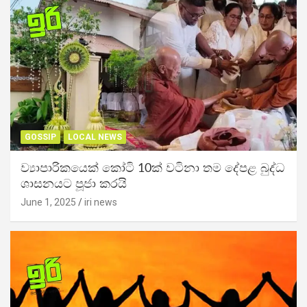
GOSSIP
LOCAL NEWS
ව්‍යාපාරිකයෙක් කෝටි 10ක් වටිනා තම දේපළ බුද්ධ
ශාසනයට පූජා කරයි
June 1, 2025
iri news