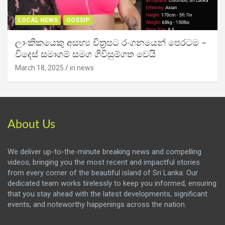
LOCAL NEWS
GOSSIP
ලාංකිකයෙකු අසභ්‍ය චිත්‍රපට රංගනයෙන් පෙරටම –
විදෙස් සමාගම් සමග ගිවිසුම්ගත වෙයි
March 18, 2025
iri news
About Us
We deliver up-to-the-minute breaking news and compelling
videos, bringing you the most recent and impactful stories
from every corner of the beautiful island of Sri Lanka. Our
dedicated team works tirelessly to keep you informed, ensuring
that you stay ahead with the latest developments, significant
events, and noteworthy happenings across the nation.