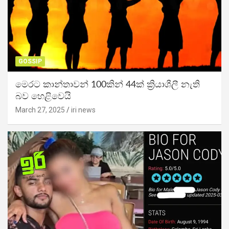
GOSSIP
මෙරට කාන්තාවන් 100කින් 44ක් ක්‍රියාශීලී නැති
බව හෙළිවෙයි
March 27, 2025
iri news