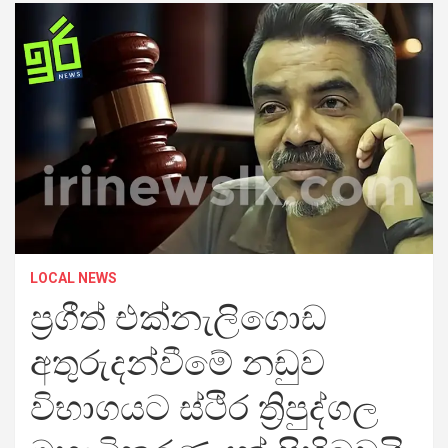
LOCAL NEWS
ප්‍රගීත් එක්නැලිගොඩ
අතුරුදන්වීමේ නඩුව
විභාගයට ස්ථිර ත්‍රිපුද්ගල