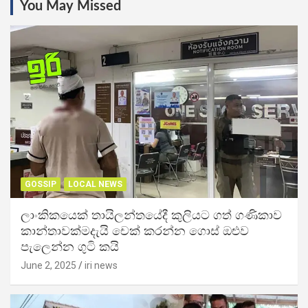
You May Missed
GOSSIP
LOCAL NEWS
ලාංකිකයෙක් තායිලන්තයේදී කුලියට ගත් ගණිකාව
කාන්තාවක්මදැයි චෙක් කරන්න ගොස් ඔළුව
පැලෙන්න ගුටි කයි
June 2, 2025
iri news