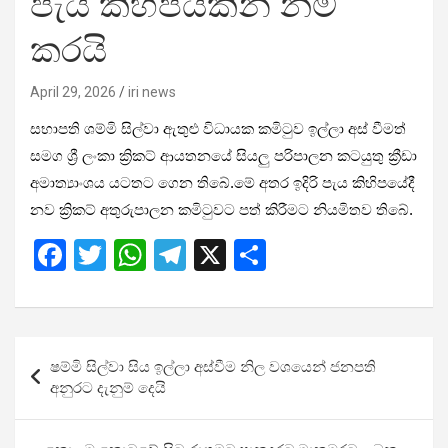
පැය කිහිපයකින් නම්
කරයි
April 29, 2026
iri news
සභාපති ශම්මි සිල්වා ඇතුළු විධායක කමිටුව ඉල්ලා අස් වීමත්
සමග ශ්‍රී ලංකා ක්‍රිකට් ආයතනයේ සියලු පරිපාලන කටයුතු ක්‍රීඩා
අමාත්‍යාංශය යටතට ගෙන ති​බේ.මේ අතර ඉදිරි පැය කිහිපයේදී
නව ක්‍රිකට් අතුරුපාලන කමිටුවට පත් කිරීමට නියමිතව තිබේ.
F
T
W
T
X
S
a
wi
h
el
h
ce
tt
at
e
ar
b
er
s
gr
e
Post
ෂම්මි සිල්වා සිය ඉල්ලා අස්වීම නිල වශයෙන් ජනපති
o
A
a
navigation
අනුරට දැනුම් දෙයි
o
p
m
k
p