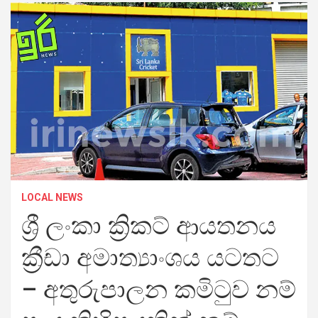
LOCAL NEWS
ශ්‍රී ලංකා ක්‍රිකට් ආයතනය
ක්‍රීඩා අමාත්‍යාංශය යටතට
– අතුරුපාලන කමිටුව නම්