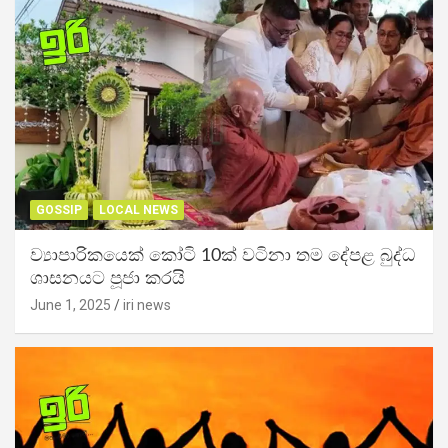
GOSSIP
LOCAL NEWS
ව්‍යාපාරිකයෙක් කෝටි 10ක් වටිනා තම දේපළ බුද්ධ
ශාසනයට පූජා කරයි
June 1, 2025
iri news