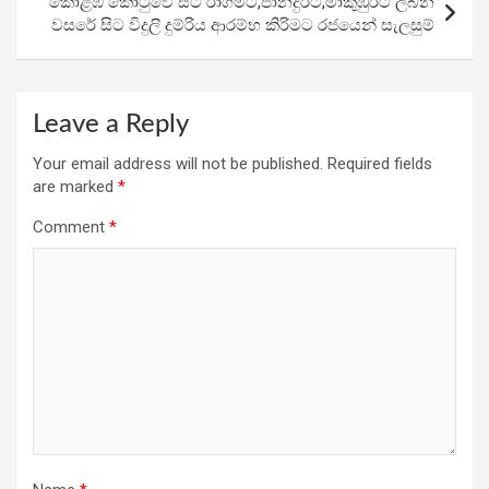
කොළඹ කොටුවේ සිට රාගමට,පානදුරට,මාකුඹුරට ලබන
වසරේ සිට විදුලි දුම්රිය ආරම්භ කිරිමට රජයෙන් සැලසුම්
Leave a Reply
Your email address will not be published.
Required fields
are marked
*
Comment
*