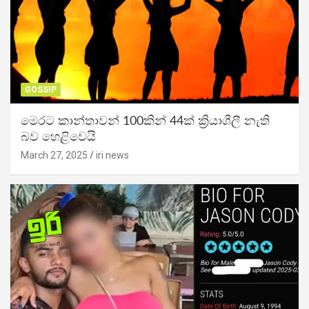
GOSSIP
මෙරට කාන්තාවන් 100කින් 44ක් ක්‍රියාශීලී නැති
බව හෙළිවෙයි
March 27, 2025
iri news