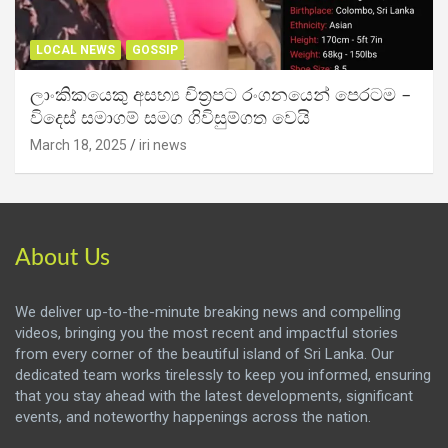
LOCAL NEWS
GOSSIP
ලාංකිකයෙකු අසභ්‍ය චිත්‍රපට රංගනයෙන් පෙරටම –
විදෙස් සමාගම් සමග ගිවිසුම්ගත වෙයි
March 18, 2025
iri news
About Us
We deliver up-to-the-minute breaking news and compelling
videos, bringing you the most recent and impactful stories
from every corner of the beautiful island of Sri Lanka. Our
dedicated team works tirelessly to keep you informed, ensuring
that you stay ahead with the latest developments, significant
events, and noteworthy happenings across the nation.