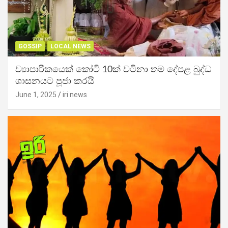
GOSSIP
LOCAL NEWS
ව්‍යාපාරිකයෙක් කෝටි 10ක් වටිනා තම දේපළ බුද්ධ
ශාසනයට පූජා කරයි
June 1, 2025
iri news