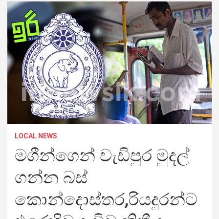
LOCAL NEWS
මගීන්ගෙන් වැඩිපුර මුදල්
ගන්න බස්
කොන්දොස්තර,රියදුරන්ට