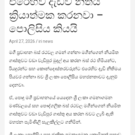
එරෙහිව දැඩිව නිතීය
ක්‍රියාත්මක කරනවා –
පොලිසිය කියයි
April 27, 2026
iri news
මගී ප්‍රවාහන බස් රථවල ගමන් ගන්නා මගීන්ගෙන් නියමිත
ගාස්තුවට වඩා වැඩිපුර මුදල් අය කරන බස් රථ හිමියන්ට,
රියදුරන්ට සහ කොන්දොස්තරවරුන්ට එරෙහිව දැඩි නීතිමය
පියවර ගන්නා බව ශ්‍රී ලංකා පොලීසිය මහජනතාවට දැනුම්
දෙනවා.
ඒ, පොදු මගී ප්‍රවාහනයේ යෙදෙන ශ්‍රී ලංකා ගමනාගමන
මණ්ඩලයේ සහ පෞද්ගලික බස් රථවල මගීන්ගෙන් නියමිත
ගාස්තුවට වඩා වැඩිපුර ගාස්තු අය කරන බවට ලැබී ඇති
මහජන පැමිණිලි සැලකිල්ලට ගනිමින්.
ශ්‍රී ලංකා පොලීසිය සහ ජාතික ගමනාගමන කොමිෂන් සභාව