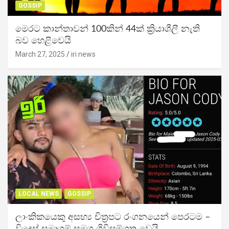
GOSSIP
මෙරට කාන්තාවන් 100කින් 44ක් ක්‍රියාශීලී නැති
බව හෙළිවෙයි
March 27, 2025
iri news
LOCAL NEWS
GOSSIP
ලාංකිකයෙකු අසභ්‍ය චිත්‍රපට රංගනයෙන් පෙරටම –
විදෙස් සමාගම් සමග ගිවිසුම්ගත වෙයි