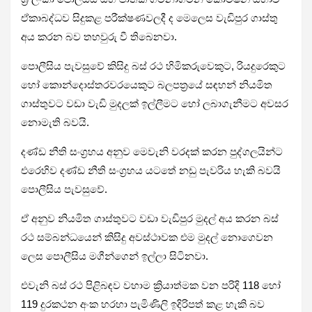
ඒකාබද්ධව සිදුකළ පරීක්ෂණවලදී ද මෙලෙස වැඩිපුර ගාස්තු
අය කරන බව තහවුරු වී තිබෙනවා.
පොලීසිය පැවසුවේ කිසිදු බස් රථ හිමිකරුවෙකුට, රියදුරෙකුට
හෝ කොන්දොස්තරවරයෙකුට බලපත්‍රයේ සඳහන් නියමිත
ගාස්තුවට වඩා වැඩි මුදලක් ඉල්ලීමට හෝ ලබාගැනීමට අවසර
නොමැති බවයි.
දණ්ඩ නීති සංග්‍රහය අනුව මෙවැනි වරදක් කරන පුද්ගලයින්ට
එරෙහිව දණ්ඩ නීති සංග්‍රහය යටතේ නඩු පැවරිය හැකි බවයි
පොලීසිය පැවසුවේ.
ඒ අනුව නියමිත ගාස්තුවට වඩා වැඩිපුර මුදල් අය කරන බස්
රථ සම්බන්ධයෙන් කිසිදු අවස්ථාවක එම මුදල් නොගෙවන
ලෙස පොලීසිය මගීන්ගෙන් ඉල්ලා සිටිනවා.
එවැනි බස් රථ පිළිබඳව වහාම ක්‍රියාත්මක වන පරිදි 118 හෝ
119 දුරකථන අංක හරහා පැමිණිලි ඉදිරිපත් කළ හැකි බව