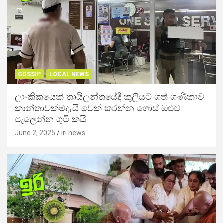
GOSSIP
LOCAL NEWS
ලාංකිකයෙක් තායිලන්තයේදී කුලියට ගත් ගණිකාව
කාන්තාවක්මදැයි චෙක් කරන්න ගොස් ඔළුව
පැලෙන්න ගුටි කයි
June 2, 2025
iri news