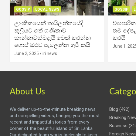
GOSSIP
LOCAL NEWS
GOSSIP
L
ලාංකිකයෙක් තායිලන්තයේදී
ව්‍යාපාර
කුලියට ගත් ගණිකාව
තම දේපළ
කාන්තාවක්මදැයි චෙක් කරන්න
කරයි
ගොස් ඔළුව පැලෙන්න ගුටි කයි
June 1, 202
June 2, 2025
iri news
About Us
Catego
We deliver up-to-the-minute breaking news
Blog
(492)
and compelling videos, bringing you the most
Breaking Ne
recent and impactful stories from every
Business
(31
corner of the beautiful island of Sri Lanka.
Foreign New
Our dedicated team works tirelessly to keep