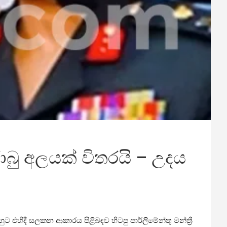
ාබු අලයක් විතරයි – උදය
ට එහිදී සලකන ආකාරය පිළිබඳව හිටපු පාර්ලිමේන්තු මන්ත්‍රී