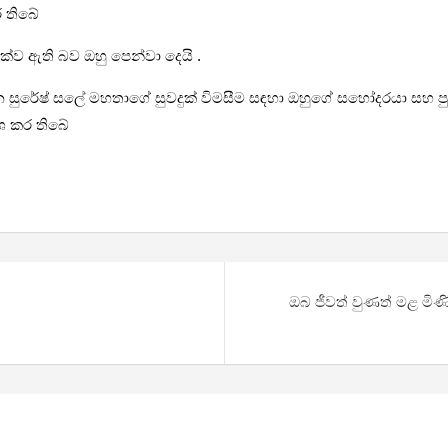
ර තිබේ
ක්ව ඇති බව ඔහු පෙන්වා දෙයි .
සන සුරේෂ් සලේ මහතාගේ සුවදුක් විමසීම සඳහා ඔහුගේ සහෝදරයා සහ පුත
ාශ කර තිබේ
ඔබ ජීවත් වුණත් මළ මිණ