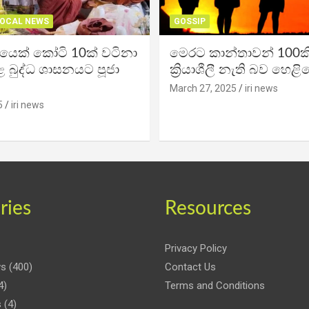
OCAL NEWS
GOSSIP
ිකයෙක් කෝටි 10ක් වටිනා
මෙරට කාන්තාවන් 100කි
 බුද්ධ ශාසනයට පූජා
ක්‍රියාශීලී නැති බව හෙළි
March 27, 2025
iri news
5
iri news
ries
Resources
Privacy Policy
ws
(400)
Contact Us
4)
Terms and Conditions
s
(4)