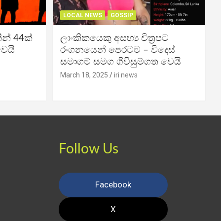
LOCAL NEWS
GOSSIP
න් 44ක්
ලාංකිකයෙකු අසභ්‍ය චිත්‍රපට
වෙයි
රංගනයෙන් පෙරටම – විදෙස්
සමාගම් සමග ගිවිසුම්ගත වෙයි
March 18, 2025
iri news
Follow Us
Facebook
X