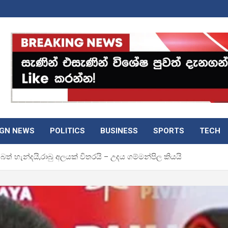
IGN NEWS
POLITICS
BUSINESS
SPORTS
TECH
් හැන්දයි,රාබු අලයක් විතරයි – උදය ගම්මන්පිල කියයි