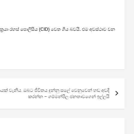
්‍රයා රහස් පොලිසිය (CID) වෙත ගිය බවයි. එම අවස්ථාව වන
ියක් වැනිය. ඔබට ජීවිතය දුන්නු සලේ වෙනුවෙන් හඬ අවදි
කරන්න – ගම්මන්පිල ජනතාවගෙන් ඉල්ලයි