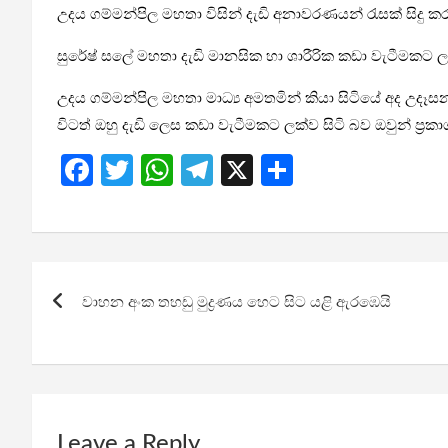
උදය ගම්මන්පිල මහතා විසින් දැඩි අනාවරණයන් රැසක් සිදු ක
සුරේෂ් සලේ මහතා දැඩි මානසික හා ශාරීරික කඩා වැටීමකට ල
උදය ගම්මන්පිල මහතා මාධ්‍ය අමතමින් කියා සිටියේ අද උදෑ
විටත් ඔහු දැඩි ලෙස කඩා වැටීමකට ලක්ව සිටි බව ඔවුන් ප්‍රක
F
T
W
T
X
S
a
wi
h
el
h
ce
tt
at
e
ar
b
er
s
gr
e
Post
o
A
a
වාහන අංක තහඩු මුද්‍රණය හෙට සිට යළි ඇරඹෙයි
navigation
o
p
m
k
p
Leave a Reply