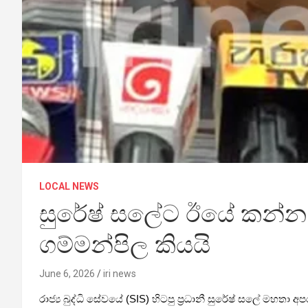
LOCAL NEWS
සුරේෂ් සලේට ඊයේ කන්න ද
ගම්මන්පිල කියයි
June 6, 2026
iri news
රාජ්‍ය බුද්ධි සේවයේ (SIS) හිටපු ප්‍රධානී සුරේෂ් සලේ මහත