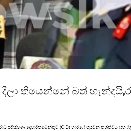
ීලා තියෙන්නේ බත් හැන්දයි,ර
ා අපරාධ පරීක්ෂණ දෙපාර්තමේන්තුව (CID) භාරයේ පසුවන තත්ත්වය සහ ඔහු