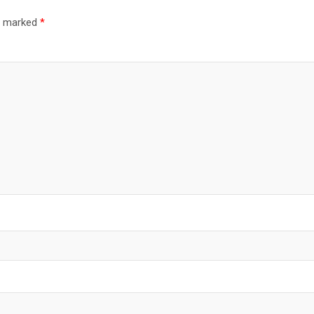
re marked
*