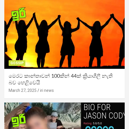
GOSSIP
මෙරට කාන්තාවන් 100කින් 44ක් ක්‍රියාශීලී නැති
බව හෙළිවෙයි
March 27, 2025
iri news