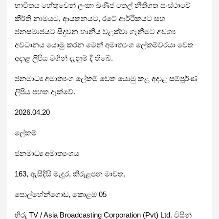
භාවිතය හේතුවෙන් ලංකා ඛණිජ තෙල් නීතිගත සංස්ථාවේ
කීර්ති නාමයට, ආයතනයට, රටේ ආර්ථිකයට සහ
ජනසමාජයට සිදුවන හානිය වළක්වා ගැනීමට අවශ්‍ය
අවධානය යොමු කරන මෙන් අමාත්‍යංශ ලේකම්වරයා වෙත
අදාළ ලිපිය මගින් දැනුම් දී තිබේ.
ජනමාධ්‍ය අමාත්‍යංශ ලේකම් වෙත යොමු කළ අදාළ සම්පූර්ණ
ලිපිය පහත දැක්වේ.
2026.04.20
ලේකම්
ජනමාධ්‍ය අමාත්‍යංශය
163, ඇසිදිසි මැඳුර, කිරුළපන මාවත,
පොල්හේන්ගොඩ, කොළඹ 05
හිරු TV / Asia Broadcasting Corporation (Pvt) Ltd. විසින්