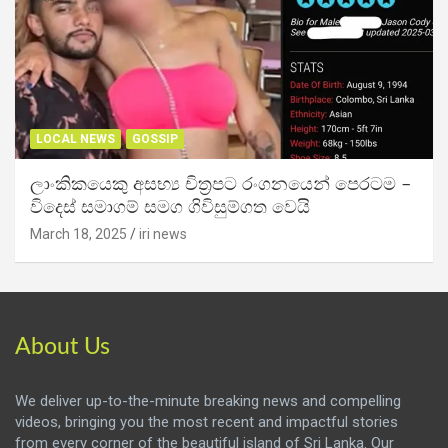
LOCAL NEWS
GOSSIP
ලාංකිකයෙකු අසභ්‍ය චිත්‍රපට රංගනයෙන් පෙරටම –
විදෙස් සමාගම් සමග ගිවිසුම්ගත වෙයි
March 18, 2025
iri news
About Us
We deliver up-to-the-minute breaking news and compelling
videos, bringing you the most recent and impactful stories
from every corner of the beautiful island of Sri Lanka. Our