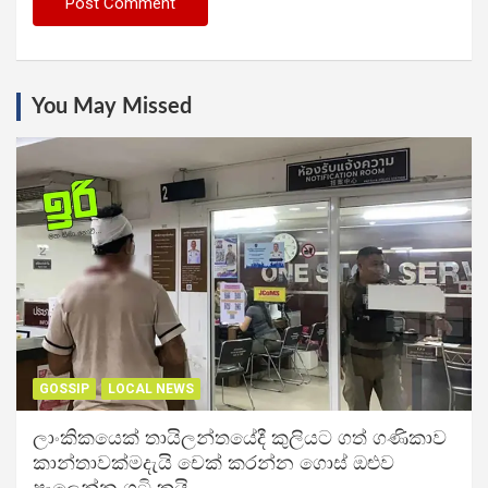
You May Missed
GOSSIP
LOCAL NEWS
ලාංකිකයෙක් තායිලන්තයේදී කුලියට ගත් ගණිකාව
කාන්තාවක්මදැයි චෙක් කරන්න ගොස් ඔළුව