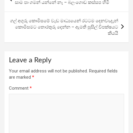
o
A
a
navigation
සාම පා ගමන් යන්නේ නෑ – බලංගොඩ කස්සප හිමි
o
p
m
k
p
ගල් අගුරු කොමිසමේ වැඩ මාධ්‍යයෙන් රටටම දෙනවා,දැන්
කොමිසමට තොරතුරු දෙන්න – ඇමති සුසිල් විපක්ෂයට
කියයි
Leave a Reply
Your email address will not be published.
Required fields
are marked
*
Comment
*