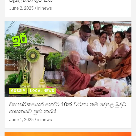
පැලෙන්න ගුටි කයි
June 2, 2025
iri news
GOSSIP
LOCAL NEWS
ව්‍යාපාරිකයෙක් කෝටි 10ක් වටිනා තම දේපළ බුද්ධ
ශාසනයට පූජා කරයි
June 1, 2025
iri news