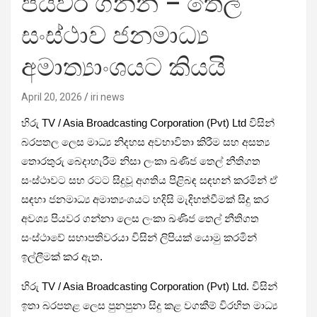
පියවර ගන්න – තෙල්
සංස්ථාව ජනමාධ්‍ය
අමාත්‍යාංශයට කියයි
April 20, 2026
iri news
හිරු TV / Asia Broadcasting Corporation (Pvt) Ltd විසින්
බරපතල ලෙස මාධ්‍ය නිදහස අවභාවිතා කිරීම සහ අසත්‍ය
තොරතුරු බෙදාහැරීම නිසා ලංකා ඛණිජ තෙල් නීතිගත
සංස්ථාවට සහ රටට සිදුවූ අගතිය පිළිබඳ සඳහන් කරමින් ඒ
සඳහා ජනමාධ්‍ය අමාත්‍යංශයට හදිසි මැදිහත්වීමක් සිදු කර
අවශ්‍ය පියවර ගන්නා ලෙස ලංකා ඛණිජ තෙල් නීතිගත
සංස්ථාවේ සභාපතිවරයා විසින් ලිපියක් යොමු කරමින්
ඉල්ලීමක් කර ඇත.
හිරු TV / Asia Broadcasting Corporation (Pvt) Ltd. විසින්
ඉතා බරපතළ ලෙස පුනපුනා සිදු කළ වගකීම් විරහිත මාධ්‍ය