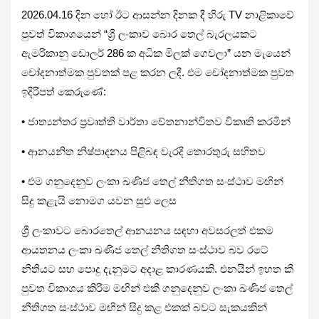
2026.04.16 දින හෝ ඊට ආසන්න දිනක දී හිරු TV නාළිකාවේ
පුවත් විකාශයෙන් “ශ්‍රී ලංකාව බොර තෙල් බැරලයකට
ඇමරිකානු ඩොලර් 286 ක අධික මිලක් ගෙවලා” යන මැයෙන්
චෝදනාත්මක පුවතක් පළ කරන ලදී. එම චෝදනාත්මක පුවත
ඉදිරිපත් කෙරුණේ:
• ජාත්‍යන්තර ප්‍රවෘත්ති වාර්තා චේතනාන්විතව විකෘති කරමින්
• ආනයනිත නිෂ්පාදනය පිළිබඳ වැරදි තොරතුරු සහිතව
• එම ගනුදෙනුව ලංකා ඛණිජ තෙල් නීතිගත සංස්ථාව මඟින්
සිදු කළැයි නොමග යවන සුළු ලෙස
ශ්‍රී ලංකාවට බොරතෙල් ආනයනය සඳහා අවසරලත් එකම
ආයතනය ලංකා ඛණිජ තෙල් නීතිගත සංස්ථාව බව රටේ
නීතියට සහ පොදු දැනුමට අදාළ කාරණයකි. එනයින් ඉහත කී
පුවත විකාශය කිරීම මඟින් එකී ගනුදෙනුව ලංකා ඛණිජ තෙල්
නීතිගත සංස්ථාව මඟින් සිදු කළ එකක් බවට සැකයකින්