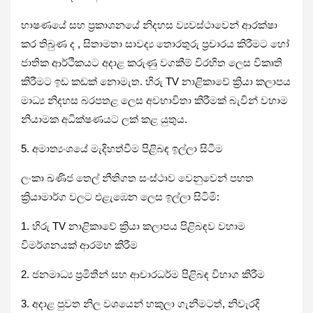
භාෂණයේ සහ ප්‍රකාශනයේ නිදහස ව්‍යවස්ථාවෙන් ආරක්ෂා
කර තිබුණ ද , සිතාමතා සාවද්‍ය තොරතුරු ප්‍රචාරය කිරීමට හෝ
ජාතික ආර්ථිකයට අදාළ කරුණු වගකීම් විරහිත ලෙස විකෘති
කිරීමට ඉඩ කඩක් නොමැත. හිරු TV නාළිකාවේ ක්‍රියා කලාපය
මාධ්‍ය නිදහස බරපතළ ලෙස අවභාවිතා කිරීමක් බැවින් වහාම
නියාමක අධික්ෂණයට ලක් කළ යුතුය.
5. අමාත්‍යංශයේ මැදිහත්වීම පිළිබඳ ඉල්ලා සිටීම
ලංකා ඛණිජ තෙල් නීතිගත සංස්ථාව වෙනුවෙන් පහත
ක්‍රියාමාර්ග වලට එළැඹෙන ලෙස ඉල්ලා සිටිමි:
1. හිරු TV නාළිකාවේ ක්‍රියා කලාපය පිළිබඳව වහාම
විමර්ශනයක් ආරම්භ කිරීම
2. ජනමාධ්‍ය ප්‍රමිතීන් සහ ආචාරධර්ම පිළිබඳ විභාග කිරීම
3. අදාළ පුවත නිල වශයෙන් හකුලා ගැනීමටත්, නිවැරදි