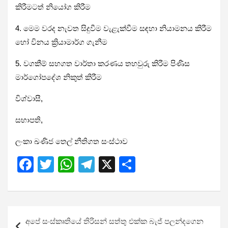
කිරීමටත් නියෝග කිරීම
4. මෙම වරද නැවත සිදුවීම වැළැක්වීම සඳහා නියාමනය කිරීම
හෝ විනය ක්‍රියාමාර්ග ගැනීම
5. වගකීම් සහගත වාර්තා කරණය තහවුරු කිරීම පිණිස
මාර්ගෝපදේශ නිකුත් කිරීම
විශ්වාසී,
සභාපති,
ලංකා ඛණිජ තෙල් නීතිගත සංස්ථාව
F
T
W
T
X
S
a
wi
h
el
h
ce
tt
at
e
ar
b
er
s
gr
e
Post
අපේ සංස්කෘතියේ තිරිසන් සත්තු එක්ක බැජ් පලන්දගෙන