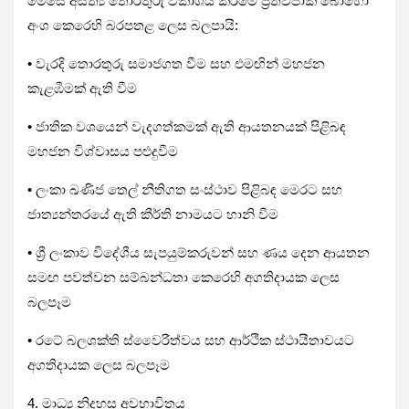
මෙසේ අසත්‍ය තොරතුරු විකාශය කිරීමේ ප්‍රතිවිපාක බොහෝ
අංශ කෙරෙහි බරපතළ ලෙස බලපායි:
• වැරදි තොරතුරු සමාජගත වීම සහ එමඟින් මහජන
කැළඹීමක් ඇති වීම
• ජාතික වශයෙන් වැදගත්කමක් ඇති ආයතනයක් පිළිබඳ
මහජන විශ්වාසය පළුදුවීම
• ලංකා ඛණිජ තෙල් නීතිගත සංස්ථාව පිළිබඳ මෙරට සහ
ජාත්‍යන්තරයේ ඇති කීර්ති නාමයට හානි වීම
• ශ්‍රී ලංකාව විදේශීය සැපයුම්කරුවන් සහ ණය දෙන ආයතන
සමඟ පවත්වන සම්බන්ධතා කෙරෙහි අගතිදායක ලෙස
බලපෑම
• රටේ බලශක්ති ස්වෛරීත්වය සහ ආර්ථික ස්ථායීතාවයට
අගතිදායක ලෙස බලපෑම
4. මාධ්‍ය නිදහස අවභාවිතය