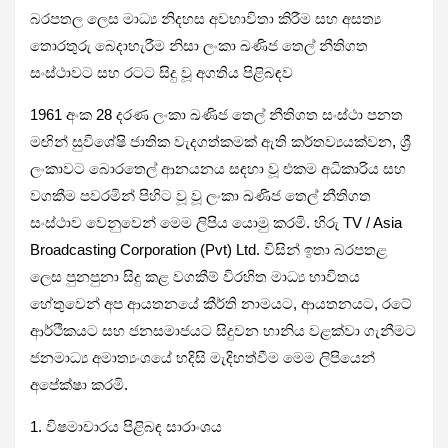
බරපතල ලෙස මාධ්‍ය නිදහස අවභාවිතා කිරීම සහ අසත්‍ය
තොරතුරු බෙදාහැරීම නිසා ලංකා ඛණිජ තෙල් නීතිගත
සංස්ථාවට සහ රටට සිදු වූ අගතිය පිළිබඳව
1961 අංක 28 දරණ ලංකා ඛණිජ තෙල් නීතිගත සංස්ථා පනත
මඟින් සුවිශේෂි ජාතික වැදගත්කමක් ඇති කර්තව්‍යයක්වන, ශ්‍රී
ලංකාවට බොරතෙල් ආනයනය සඳහා වූ එකම අධිකාරිය සහ
වගකීම පවරමින් පිහිට වූ වූ ලංකා ඛණිජ තෙල් නීතිගත
සංස්ථාව වෙනුවෙන් මෙම ලිපිය යොමු කරමි. හිරු TV / Asia
Broadcasting Corporation (Pvt) Ltd. විසින් ඉතා බරපතළ
ලෙස පුනපුනා සිදු කළ වගකීම් විරහිත මාධ්‍ය භාවිතය
හේතුවෙන් අප ආයතනයේ කීර්ති නාමයට, ආයතනයට, රටේ
ආර්ථිකයට සහ ජනසමාජයට සිදුවන හානිය වළක්වා ගැනීමට
ජනමාධ්‍ය අමාත්‍යංශයේ හදිසි මැදිහත්වීම මෙම ලිපියෙන්
අපේක්ෂා කරමි.
1. විෂමාචාරය පිළිබඳ සාරාංශය