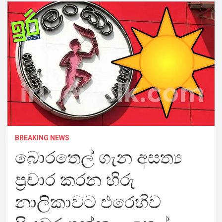
BREAKING NEWS
බොරතෙල් ගැන අසත්‍ය
ප්‍රචාර කරන හිරු
නාලිකාවට එරෙහිව