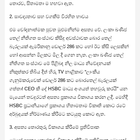
තොරව, සිතාමතා ම හඟවා ඇත.
2. සාවද්‍යතාව සහ වගකීම් විරහිත භාවය
එම චෝදනාත්මක පුවත මුළුමනින්ම අසත්‍ය වේ. ලංකා ඛණිජ
තෙල් නීතිගත සංස්ථාව කිසිදු අවස්ථාවක බොර තෙල්
බැරලයක් ඇමරිකානු ඩොලර් 286 කට හෝ ඊට කිසි ලෙසකින්
හෝ ආසන්න මිලකට මිල දී ගෙන නැත. ලංකා ඛණිජ තෙල්
නීතිගත සංස්ථාව මේ පිළිබඳ නිල මාධ්‍ය නිවේදනයක්
නිකුත්කර තිබිය දීත් හිරු TV නාළිකාව “ලාංකීය
ගැනුම්කරුවෙක් ඩොලර් 286 කට බොරතෙල් බැරලයක්
ගත්තා! CEO කී දේ HSBC මාධ්‍ය අංශයත් තහවුරු කරයි” යන
මැයෙන් තවදුරටත් අසත්‍ය ප්‍රකාශය විකාශය කරන ලදී. මෙහිදී
HSBC ප්‍රධානියාගේ ප්‍රකාශය හිතාමතාම විකෘති කොට රටේ
අර්බුදයක් නිර්මාණය කිරීමට කටයුතු කොට ඇත.
3. අසත්‍ය තොරතුරු විකාශය කිරීමේ ප්‍රතිවිපාක