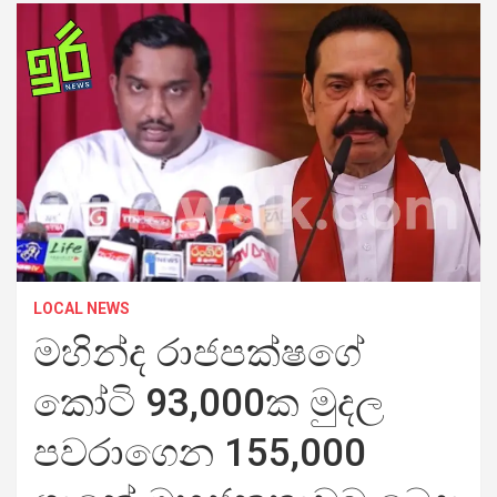
LOCAL NEWS
මහින්ද රාජපක්ෂගේ
කෝටි 93,000ක මුදල
පවරාගෙන 155,000