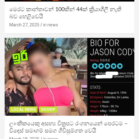
මෙරට කාන්තාවන් 100කින් 44ක් ක්‍රියාශීලී නැති
බව හෙළිවෙයි
March 27, 2025
iri news
LOCAL NEWS
GOSSIP
ලාංකිකයෙකු අසභ්‍ය චිත්‍රපට රංගනයෙන් පෙරටම –
විදෙස් සමාගම් සමග ගිවිසුම්ගත වෙයි