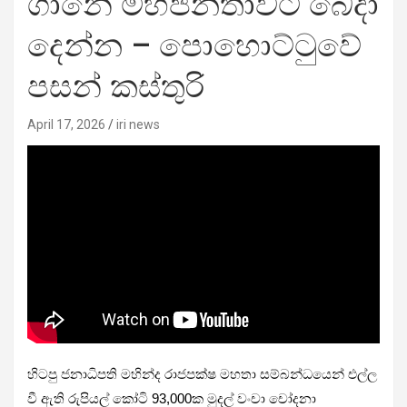
ගානේ මහජනතාවට බෙදා
දෙන්න – පොහොට්ටුවේ
පසන් කස්තුරි
April 17, 2026
iri news
හිටපු ජනාධිපති මහින්ද රාජපක්ෂ මහතා සම්බන්ධයෙන් එල්ල
වී ඇති රුපියල් කෝටි 93,000ක මුදල් වංචා චෝදනා