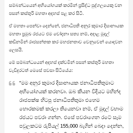
සම්බන්ධයෙන් අභියෝගයක් කරමින් ප්‍රසිද්ධ පුද්ගලයෙකු වන
පසන් කස්තුරි මහතා අදහස් පළ කර සිටී.
ඒ මහතා පෙන්වා දෙන්නේ, ජනාධිපති අනුර කුමාර දිසානායක
මහතා ප්‍රමුඛ රජයට එම චෝදනා සත්‍ය නම්, අදාළ මුදල්
කඩිනමින් රාජසන්තක කර මහජනතාව වෙනුවෙන් යොදවන
ලෙසයි.
මේ සම්බන්ධයෙන් අදහස් දක්වමින් පසන් කස්තුරි මහතා
වැඩිදුරටත් මෙසේ පවසා සිටියේය:
“මම අනුර කුමාර දිසානායක ජනාධිපතිතුමාට
අභියෝගයක් කරනවා. ඔබ කියන විදියට මහින්ද
රාජපක්ෂ හිටපු ජනාධිපතිතුමා එහෙම
හොරකමක් කරලා තියෙනවා නම්, ඒ මුදල් වහාම
රජයට පවරා ගන්න. එසේ පවරාගෙන රටේ සෑම
පවුලකටම රුපියල් 155,000 බැගින් බෙදා දෙන්න,