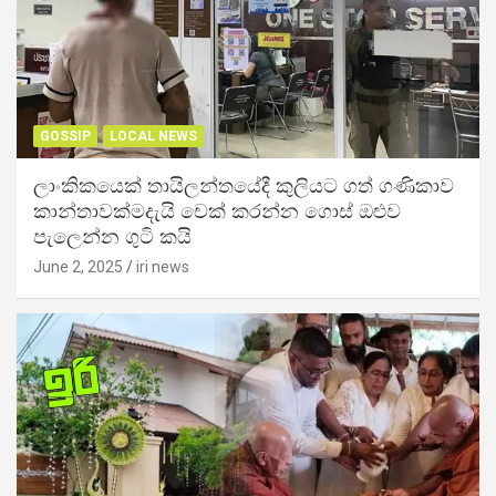
GOSSIP
LOCAL NEWS
ලාංකිකයෙක් තායිලන්තයේදී කුලියට ගත් ගණිකාව
කාන්තාවක්මදැයි චෙක් කරන්න ගොස් ඔළුව
පැලෙන්න ගුටි කයි
June 2, 2025
iri news