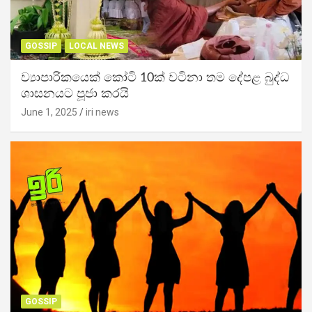
GOSSIP
LOCAL NEWS
ව්‍යාපාරිකයෙක් කෝටි 10ක් වටිනා තම දේපළ බුද්ධ
ශාසනයට පූජා කරයි
June 1, 2025
iri news
GOSSIP