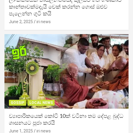
ලාංකිකයෙක් තායිලන්තයේදී කුලියට ගත් ගණිකාව
කාන්තාවක්මදැයි චෙක් කරන්න ගොස් ඔළුව
පැලෙන්න ගුටි කයි
June 2, 2025
iri news
GOSSIP
LOCAL NEWS
ව්‍යාපාරිකයෙක් කෝටි 10ක් වටිනා තම දේපළ බුද්ධ
ශාසනයට පූජා කරයි
June 1, 2025
iri news