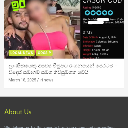
LOCAL NEWS
GOSSIP
ලාංකිකයෙකු අසභ්‍ය චිත්‍රපට රංගනයෙන් පෙරටම –
විදෙස් සමාගම් සමග ගිවිසුම්ගත වෙයි
March 18, 2025
iri news
About Us
We deliver up-to-the-minute breaking news and compelling