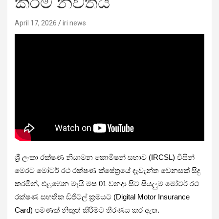
කිරීම නවතයි
April 17, 2026
iri news
ශ්‍රී ලංකා රක්ෂණ නියාමන කොමිෂන් සභාව (IRCSL) විසින්
මෙරට මෝටර් රථ රක්ෂණ ක්ෂේත්‍රයේ දැවැන්ත වෙනසක් සිදු
කරමින්, එළඹෙන මැයි මස 01 වනදා සිට සියලුම මෝටර් රථ
රක්ෂණ සහතික ඩිජිටල් ක්‍රමයට (Digital Motor Insurance
Card) පමණක් නිකුත් කිරීමට තීරණය කර ඇත.