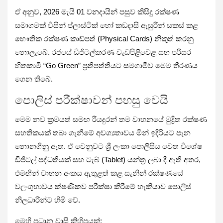
ඒ අනුව, 2026 මැයි 01 වනදායින් පසුව කිසිදු රක්ෂණ
සමාගමක් විසින් ප්ලාස්ටික් හෝ කඩදාසි ඇසුරින් සකස් කළ
භෞතික රක්ෂණ කාඩ්පත් (Physical Cards) නිකුත් කරනු
නොලැබේ. රජයේ ඩිජිටල්කරණ වැඩපිළිවෙළ සහ පරිසර
හිතකාමී “Go Green” ප්‍රතිපත්තියට සමගාමීව මෙම තීරණය
ගෙන තිබේ.
පොලිස් පරීක්ෂාවන් පහසු වෙයි
මෙම නව ක්‍රමයත් සමඟ රියදුරන් තම වාහනයේ මුද්‍රිත රක්ෂණ
සහතිකයක් තබා ගැනීමේ අවශ්‍යතාවය මින් ඉදිරියට පැන
නොනගිනු ඇත. ඒ වෙනුවට ශ්‍රී ලංකා පොලිසිය වෙත විශේෂ
ඩිජිටල් පද්ධතියක් සහ ටැබ් (Tablet) යන්ත්‍ර ලබා දී ඇති අතර,
එමඟින් වාහන අංකය ඇතුළත් කළ සැනින් රක්ෂණයේ
වලංගුභාවය ක්ෂණිකව පරීක්ෂා කිරීමේ හැකියාව පොලිස්
නිලධාරීන්ට හිමි වේ.
මෙහි ප්‍රධාන වාසි කිහිපයක්: