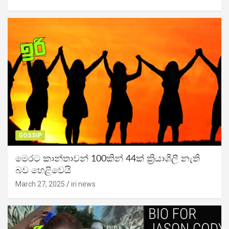
GOSSIP
මෙරට කාන්තාවන් 100කින් 44ක් ක්‍රියාශීලී නැති
බව හෙළිවෙයි
March 27, 2025
iri news