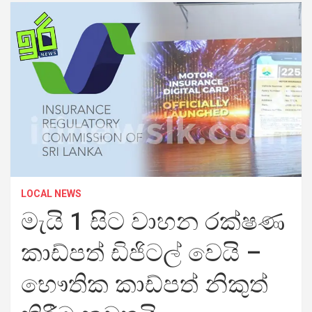
LOCAL NEWS
මැයි 1 සිට වාහන රක්ෂණ
කාඩ්පත් ඩිජිටල් වෙයි –
භෞතික කාඩ්පත් නිකුත්