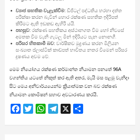
ව්‍යාජ සහතික වැළැක්වීම:
ඩිජිටල් පද්ධතිය හරහා දත්ත
පරීක්ෂා කරන බැවින් හොර රක්ෂණ සහතික ඉදිරිපත්
කිරීමට ඇති ඉඩකඩ ඇහිරී යයි.
පහසුව:
රක්ෂණ සහතිකය අස්ථානගත වීම හෝ නිවසේ
අමතක වීම වැනි ගැටලු මින් ඉදිරියට පැන නොනගී.
පරිසර හිතකාමී බව:
වාර්ෂිකව මුද්‍රණය කරන මිලියන
සංඛ්‍යාත ප්ලාස්ටික් කාඩ්පත් භාවිතය නතර වීමෙන් පරිසර
දූෂණය අවම වේ.
මෙම නියෝගය රක්ෂණ කර්මාන්ත නියාමන පනතේ 96A
වගන්තිය යටතේ නිකුත් කර ඇති අතර, මැයි මස පළමු වැනිදා
සිට මෙය අනිවාර්යයෙන්ම ක්‍රියාත්මක වන බව රක්ෂණ
නියාමන කොමිෂන් සභාව අවධාරණය කරයි.
F
T
W
T
X
S
a
wi
h
el
h
ce
tt
at
e
ar
b
er
s
gr
e
Post