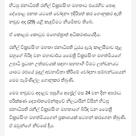
හිටපු ජනාධිපති රනිල් වික්‍රමසිංහ මහතාට එරෙහිව පොදු
දේපොළ පනත යටතේ චෝදනා ඉදිරිපත් කර ගොනුකර ඇති
නඩුව අද (29) යළි කැඳවීමට නියමිතව තිබේ.
ඒ කොළඹ කොටුව මහෙස්ත්‍රාත් අධිකරණයේදීය.
රනිල් වික්‍රමසිංහ මහතා ජනාධිපති ධුරය දැරූ කාලසීමාව තුළ
ඔහුගේ බිරිඳ වන මහාචාර්ය මෛත්‍රී වික්‍රමසිංහ මහත්මියගේ
උපාධි ප්‍රධාන උත්සවයක් සඳහා සහභාගි වීමට ලන්ඩනයට
යාමට රජයේ මුදල් අවභාවිතා කිරීමේ චෝදනා සම්බන්ධයෙන්
මෙම පැමිණිල්ල ගොනුකර තිබුණි.
මෙම නඩුවට අදාළව පසුගිය අප්‍රේල් මස 24 වන දින අපරාධ
පරීක්ෂණ දෙපාර්තමේන්තුවේ නිලධාරීන් විසින් හිටපු
ජනාධිපති රනිල් වික්‍රමසිංහ මහතාගේ බිරිඳ වන මෛත්‍රී
වික්‍රමසිංහ මහත්මියගෙන් ප්‍රකාශයක් සටහන් කරගෙන තිබුණි.
ඒ ඔවුන්ගේ නිවසේ දීය.