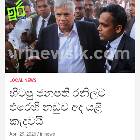
LOCAL NEWS
හිටපු ජනපති රනිල්ට
එරෙහි නඩුව අද යළි
කැදවයි
April 29, 2026
iri news