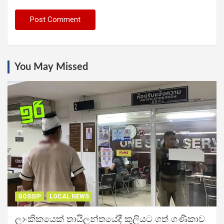
You May Missed
GOSSIP
LOCAL NEWS
ලාංකිකයෙක් තායිලන්තයේදී කුලියට ගත් ගණිකාව