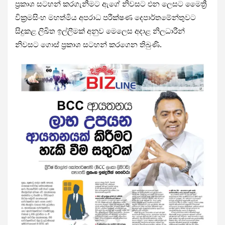
ප්‍රකාශ සටහන් කරගැනීමට ඇගේ නිවසට එන ලෙසට මෛත්‍රී
වික්‍රමසිංහ මහත්මිය අපරාධ පරීක්ෂණ දෙපාර්තමේන්තුවට
සිදුකළ ලිඛිත ඉල්ලීමක් අනුව මෙලෙස අදාළ නිලධාරීන්
නිවසට ගොස් ප්‍රකාශ සටහන් කරගෙන තිබුණි.