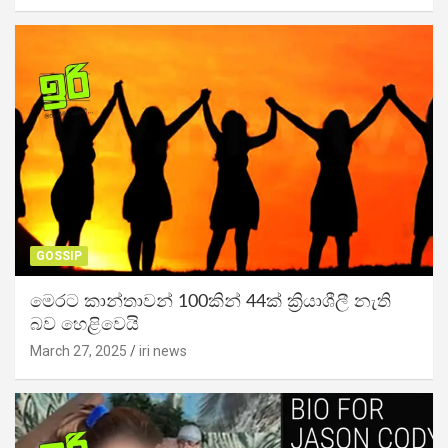
GOSSIP
මෙරට කාන්තාවන් 100කින් 44ක් ක්‍රියාශීලී නැති
බව හෙළිවෙයි
March 27, 2025
iri news