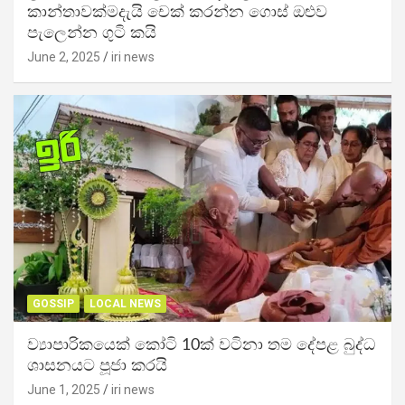
කාන්තාවක්මදැයි චෙක් කරන්න ගොස් ඔළුව
පැලෙන්න ගුටි කයි
June 2, 2025
iri news
GOSSIP
LOCAL NEWS
ව්‍යාපාරිකයෙක් කෝටි 10ක් වටිනා තම දේපළ බුද්ධ
ශාසනයට පූජා කරයි
June 1, 2025
iri news