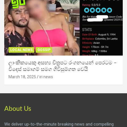
LOCAL NEWS
GOSSIP
ලාංකිකයෙකු අසභ්‍ය චිත්‍රපට රංගනයෙන් පෙරටම –
විදෙස් සමාගම් සමග ගිවිසුම්ගත වෙයි
March 18, 2025
iri news
About Us
We deliver up-to-the-minute breaking news and compelling