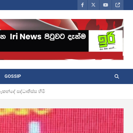
GOSSIP
න්දේ සද්ධාතිස්ස හිමි