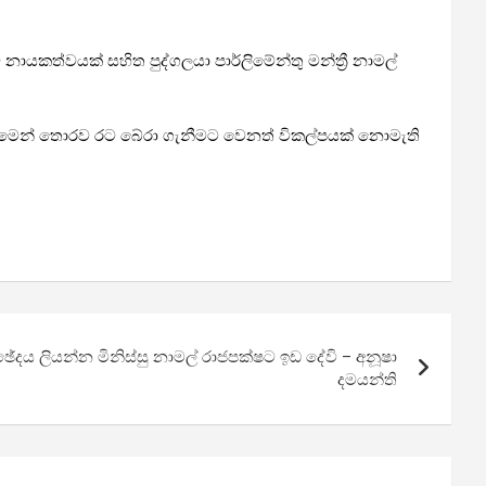
කත්වයක් සහිත පුද්ගලයා පාර්ලිමේන්තු මන්ත්‍රී නාමල්
ීමෙන් තොරව රට බේරා ගැනීමට වෙනත් විකල්පයක් නොමැති
ඡේදය ලියන්න මිනිස්සු නාමල් රාජපක්ෂට ඉඩ දේවි – අනූෂා
දමයන්ති