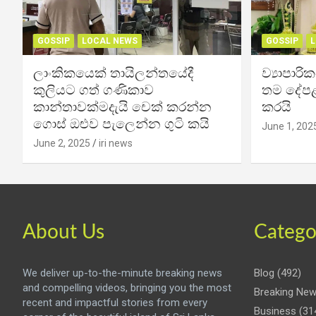
GOSSIP
LOCAL NEWS
GOSSIP
L
ලාංකිකයෙක් තායිලන්තයේදී
ව්‍යාපාර
කුලියට ගත් ගණිකාව
තම දේපළ
කාන්තාවක්මදැයි චෙක් කරන්න
කරයි
ගොස් ඔළුව පැලෙන්න ගුටි කයි
June 1, 202
June 2, 2025
iri news
About Us
Catego
We deliver up-to-the-minute breaking news
Blog
(492)
and compelling videos, bringing you the most
Breaking Ne
recent and impactful stories from every
Business
(31