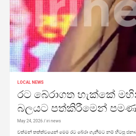
LOCAL NEWS
රට බේරාගත හැක්කේ මහි
බලයට පත්කිරීමෙන් පමණයි
May 24, 2026
iri news
වත්මන් තත්ත්වයෙන් මෙම රට බේරා ගැනීමට නම් හිටපු ජන