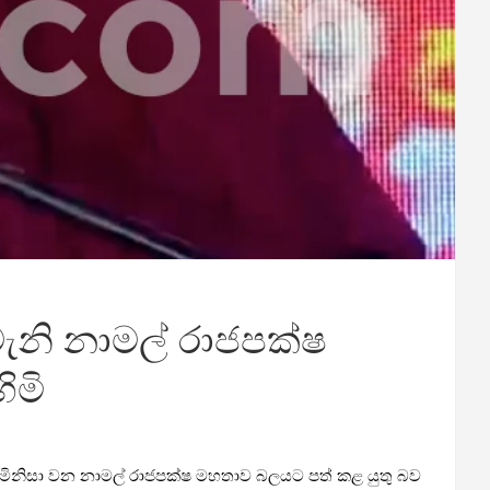
ැනි නාමල් රාජපක්ෂ
ිමි
මිනිසා වන නාමල් රාජපක්ෂ මහතාව බලයට පත් කළ යුතු බව