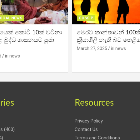
OCAL NEWS
GOSSIP
ිකයෙක් කෝටි 10ක් වටිනා
මෙරට කාන්තාවන් 100කි
 බුද්ධ ශාසනයට පූජා
ක්‍රියාශීලී නැති බව හෙළි
March 27, 2025
iri news
5
iri news
ries
Resources
Privacy Policy
ws
(400)
Contact Us
4)
Terms and Conditions