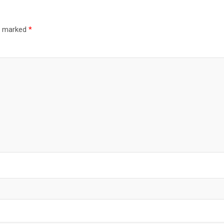
re marked
*