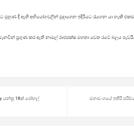
හුණ දී ඇති අභියෝගවලින් මුදාගෙන ඉදිරියට රැගෙන යා හැකි එකම නාය
නවින් ප්‍රගුණ කර ඇති නාමල් රාජපක්ෂ මහතා වෙත රටේ බලය පැවර
 යන්ත්‍ර 18ක් රෝහල්
මහාවංශයේ ඉතිරි පරිච්