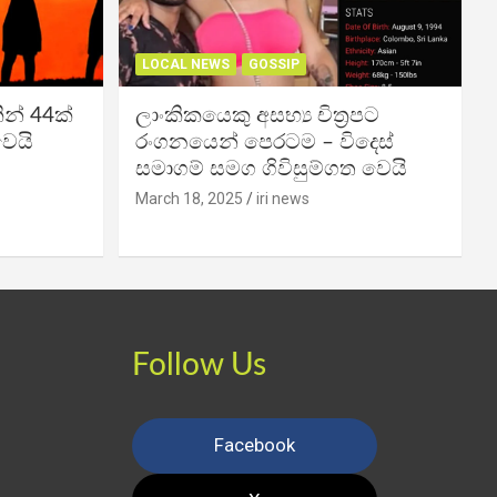
LOCAL NEWS
GOSSIP
න් 44ක්
ලාංකිකයෙකු අසභ්‍ය චිත්‍රපට
වෙයි
රංගනයෙන් පෙරටම – විදෙස්
සමාගම් සමග ගිවිසුම්ගත වෙයි
March 18, 2025
iri news
Follow Us
Facebook