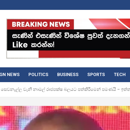
IGN NEWS
POLITICS
BUSINESS
SPORTS
TECH
ෙවනැල්ල වැනි නාමල් රාජපක්ෂ බලයට පත්කිරීමෙන් පමණයි – ඉත්තෑක