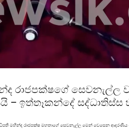
න්ද රාජපක්ෂගේ සෙවනැල්ල ව
 – ඉත්තෑකන්දේ සද්ධාතිස්ස හ
ාධිපති මහින්ද රාජපක්ෂ මහතාගේ සෙවනැල්ල මෙන් වෙසෙන ආදරණීය 