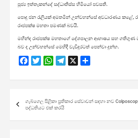
පූජ්‍ය ඉත්තෑකන්දේ සද්ධාතිස්ස හිමියෝ පවසති.
පොදු ජන රැලියක් අමතමින් උන්වහන්සේ අවධාරණය කළේ, රට මු
රාජපක්ෂ මහතා පමණක් බවයි.
මහින්ද රාජපක්ෂ මහතාගේ දේශපාලන ආභාෂය සහ ගතිගුණ මැ
බව ද උන්වහන්සේ මෙහිදී වැඩිදුරටත් පෙන්වා දුන්හ.
F
T
W
T
X
S
a
wi
h
el
h
ce
tt
at
e
ar
b
er
s
gr
e
Post
o
A
a
ගැබ්ගෙල පිළිකා ප්‍රතිකාර සේවාවන් සඳහා නව Colposcopy
navigation
o
p
m
පද්ධතියට එක් කරයි
k
p