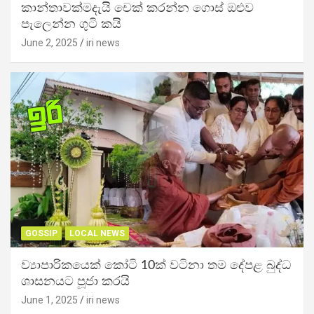
කාන්තාවක්මදැයි චෙක් කරන්න ගොස් ඔළුව
පැලෙන්න ගුටි කයි
June 2, 2025
iri news
GOSSIP
LOCAL NEWS
ව්‍යාපාරිකයෙක් කෝටි 10ක් වටිනා තම දේපළ බුද්ධ
ශාසනයට පූජා කරයි
June 1, 2025
iri news