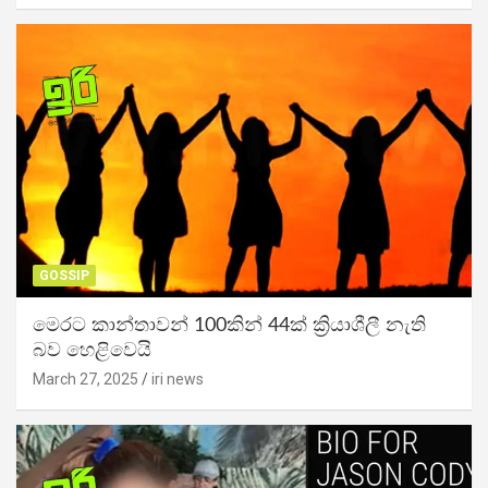
GOSSIP
මෙරට කාන්තාවන් 100කින් 44ක් ක්‍රියාශීලී නැති
බව හෙළිවෙයි
March 27, 2025
iri news