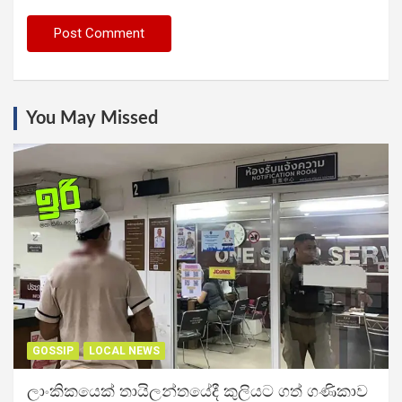
You May Missed
GOSSIP
LOCAL NEWS
ලාංකිකයෙක් තායිලන්තයේදී කුලියට ගත් ගණිකාව