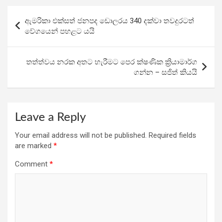
b
er
s
gr
e
Post
ඇමරිකා එක්සත් ජනපද ඩොලරය 340 දක්වා තවදුරටත්
o
A
a
navigation
වේගයෙන් පහළට යයි
o
p
m
k
p
තත්ත්වය නරක අතට හැරීමට පෙර ක්ෂණික ක්‍රියාමාර්ග
ගන්න – සජිත් කියයි
Leave a Reply
Your email address will not be published.
Required fields
are marked
*
Comment
*