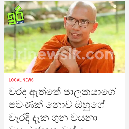
LOCAL NEWS
වරද ඇත්තේ පාලකයාගේ
පමණක් නොව ඔහුගේ
වැරදි දැක ගුන වයනා