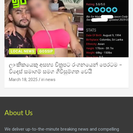
LOCAL NEWS
GOSSIP
ලාංකිකයෙකු අසභ්‍ය චිත්‍රපට රංගනයෙන් පෙරටම –
විදෙස් සමාගම් සමග ගිවිසුම්ගත වෙයි
March 18, 2025
iri news
About Us
We deliver up-to-the-minute breaking news and compelling