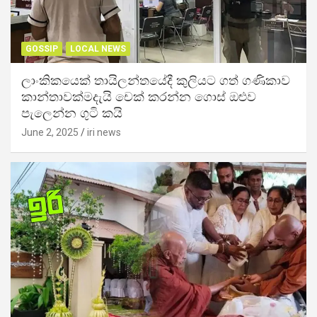
GOSSIP
LOCAL NEWS
ලාංකිකයෙක් තායිලන්තයේදී කුලියට ගත් ගණිකාව
කාන්තාවක්මදැයි චෙක් කරන්න ගොස් ඔළුව
පැලෙන්න ගුටි කයි
June 2, 2025
iri news