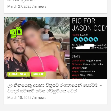
බව හෙළිවෙයි
March 27, 2025
iri news
LOCAL NEWS
GOSSIP
ලාංකිකයෙකු අසභ්‍ය චිත්‍රපට රංගනයෙන් පෙරටම –
විදෙස් සමාගම් සමග ගිවිසුම්ගත වෙයි
March 18, 2025
iri news