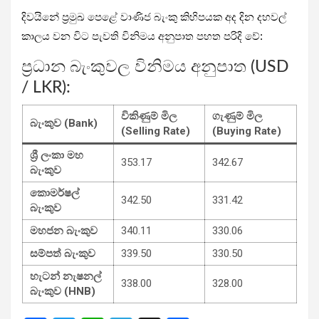
දිවයිනේ ප්‍රමුඛ පෙළේ වාණිජ බැංකු කිහිපයක අද දින දහවල්
කාලය වන විට පැවති විනිමය අනුපාත පහත පරිදි වේ:
ප්‍රධාන බැංකුවල විනිමය අනුපාත (USD
/ LKR):
විකිණුම් මිල
ගැණුම් මිල
බැංකුව (Bank)
(Selling Rate)
(Buying Rate)
ශ්‍රී ලංකා මහ
353.17
342.67
බැංකුව
කොමර්ෂල්
342.50
331.42
බැංකුව
මහජන බැංකුව
340.11
330.06
සම්පත් බැංකුව
339.50
330.50
හැටන් නැෂනල්
338.00
328.00
බැංකුව (HNB)