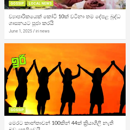
GOSSIP
LOCAL NEWS
ව්‍යාපාරිකයෙක් කෝටි 10ක් වටිනා තම දේපළ බුද්ධ
ශාසනයට පූජා කරයි
June 1, 2025
iri news
GOSSIP
මෙරට කාන්තාවන් 100කින් 44ක් ක්‍රියාශීලී නැති