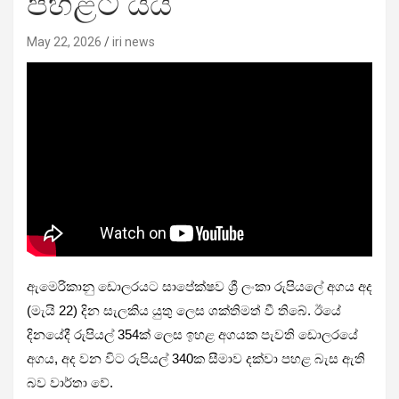
පහළට යයි
May 22, 2026
iri news
ඇමෙරිකානු ඩොලරයට සාපේක්ෂව ශ්‍රී ලංකා රුපියලේ අගය අද
(මැයි 22) දින සැලකිය යුතු ලෙස ශක්තිමත් වී තිබේ. ඊයේ
දිනයේදී රුපියල් 354ක් ලෙස ඉහළ අගයක පැවති ඩොලරයේ
අගය, අද වන විට රුපියල් 340ක සීමාව දක්වා පහළ බැස ඇති
බව වාර්තා වේ.