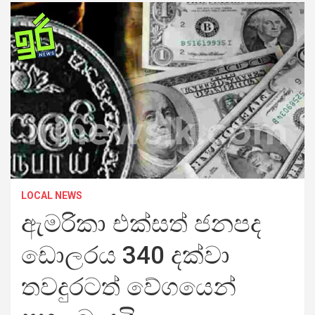
LOCAL NEWS
ඇමරිකා එක්සත් ජනපද
ඩොලරය 340 දක්වා
තවදුරටත් වේගයෙන්