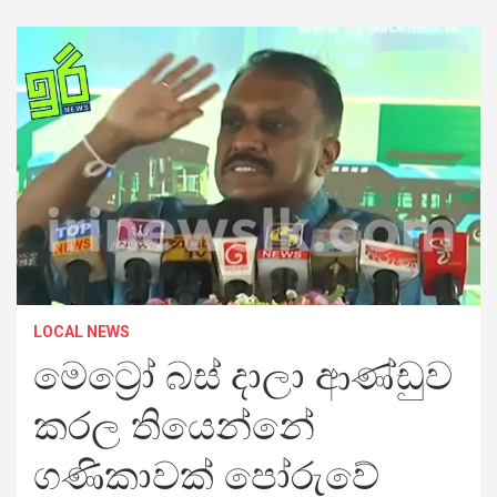
LOCAL NEWS
මෙට්‍රෝ බස් දාලා ආණ්ඩුව
කරල තියෙන්නේ
ගණිකාවක් පෝරුවේ