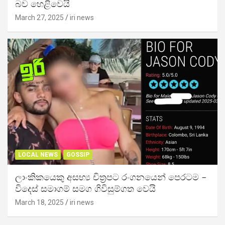
බව හෙළිවෙයි
March 27, 2025
iri news
LOCAL NEWS
GOSSIP
ලාංකිකයෙකු අසභ්‍ය චිත්‍රපට රංගනයෙන් පෙරටම –
විදෙස් සමාගම් සමග ගිවිසුම්ගත වෙයි
March 18, 2025
iri news