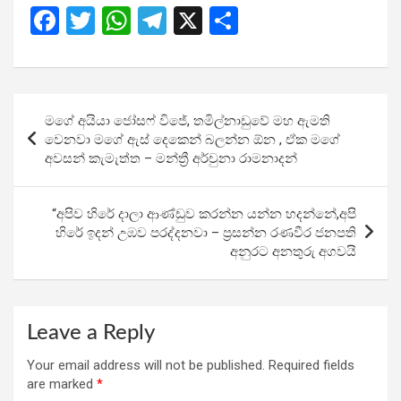
F
T
W
T
X
S
a
wi
h
el
h
ce
tt
at
e
ar
b
er
s
gr
e
Post
මගේ අයියා ජෝසෆ් විජේ, තමිල්නාඩුවේ මහ ඇමති
o
A
a
navigation
වෙනවා මගේ ඇස් දෙකෙන් බලන්න ඕන , ඒක මගේ
o
p
m
අවසන් කැමැත්ත – මන්ත්‍රී අර්චුනා රාමනාදන්
k
p
“අපිව හිරේ දාලා ආණ්ඩුව කරන්න යන්න හදන්නේ,අපි
හිරේ ඉදන් උඹව පරද්දනවා – ප්‍රසන්න රණවීර ජනපති
අනුරට අනතුරු අගවයි
Leave a Reply
Your email address will not be published.
Required fields
are marked
*