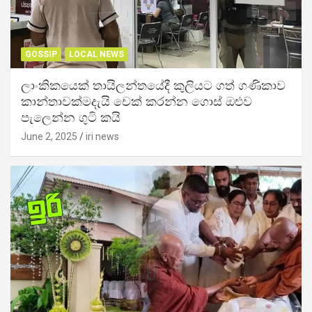
GOSSIP
LOCAL NEWS
ලාංකිකයෙක් තායිලන්තයේදී කුලියට ගත් ගණිකාව
කාන්තාවක්මදැයි චෙක් කරන්න ගොස් ඔළුව
පැලෙන්න ගුටි කයි
June 2, 2025
iri news