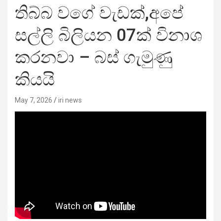
තිබ්බ වගේ වැඩක්,අපේ
සල්ලි බිලියන 07ක් විනාශ
කරනවා – බස් ගැමුණු
කියයි
May 7, 2026
iri news