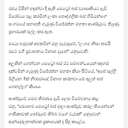
රජය විසින් හඳුන්වා දී ඇති මෙට්‍රෝ බස් ව්‍යාපෘතියට දැඩි
විරෝධය පළ කරමින් ලංකා පෞද්ගලික බස් හිමියන්ගේ
සංගමයේ සභාපති ගැමුණු විජේරත්න මහතා ආණ්ඩුවට තියුණු
ප්‍රහාරයක් එල්ල කර ඇත.
මාධ්‍ය හමුවක් අමතමින් ඔහු පැවසුවේ, “ලංගම නිසා තමයි
රටේ මගී ප්‍රවාහනය විනාශ වුනේ” යනුවෙනි.
අලුතින් ගෙන්වන මෙට්‍රෝ බස් රථ සම්බන්ධයෙන් අදහස්
දක්වමින් ගැමුණු විජේරත්න මහතා කියා සිටියේ, “අපේ සල්ලි
බිලියන 7ක් නිරපරාදේ විනාශ කරනවා මේ අලුත් බස්
ගෙනල්ලා” කියාය.
ආණ්ඩුවේ මෙම තීරණය දැඩි ලෙස විවේචනය කළ
ඔහු, “මෙහෙම මෙට්‍රෝ බස් දාලා ආණ්ඩුව කරල තියෙන්නේ
ගණිකාවක් පෝරුවේ තිබ්බ වගේ වැඩක්” යනුවෙන්
ආන්දෝලනාත්මක ප්‍රකාශයක් ද සිදු කළේය.