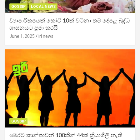
GOSSIP
LOCAL NEWS
ව්‍යාපාරිකයෙක් කෝටි 10ක් වටිනා තම දේපළ බුද්ධ
ශාසනයට පූජා කරයි
June 1, 2025
iri news
GOSSIP
මෙරට කාන්තාවන් 100කින් 44ක් ක්‍රියාශීලී නැති