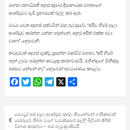
මහතා ජනාධිපති අනුර කුමාර දිසානායක මහතාගේ
ආණ්ඩුවට දැඩි ප්‍රහාරයක් එල්ල කර ඇත.
මාධ්‍ය වෙත අදහස් දක්වමින් ඔහු පැවසුවේ, “අපිව හිරේ දාලා
ආණ්ඩුව කරන්න යන්න හදන්නේ. අනුර අපිත් එක්ක එවා
වානා” යනුවෙනි.
තවදුරටත් අදහස් දැක්වූ ප්‍රසන්න රණවීර මහතා, “අපි හිරේ
ඉදන් උඹව පරදන්න කටයුතු කරනවාමයි. මහින්දගේ මිනිස්සු
පස්සට යන්නේ නෑ” යනුවෙන් අවධාරණය කළේය.
F
T
W
T
X
S
a
wi
h
el
h
ce
tt
at
e
ar
b
er
s
gr
e
Post
මෙට්‍රෝ බස් දාලා ආණ්ඩුව කරල තියෙන්නේ ගණිකාවක්
o
A
a
navigation
පෝරුවේ තිබ්බ වගේ වැඩක්,අපේ සල්ලි බිලියන 07ක්
o
p
m
විනාශ කරනවා – බස් ගැමුණු කියයි