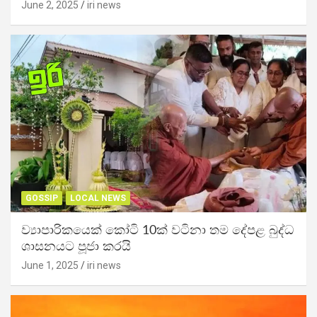
June 2, 2025
iri news
GOSSIP
LOCAL NEWS
ව්‍යාපාරිකයෙක් කෝටි 10ක් වටිනා තම දේපළ බුද්ධ
ශාසනයට පූජා කරයි
June 1, 2025
iri news