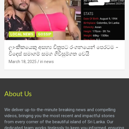
LOCAL NEWS
GOSSIP
ලාංකිකයෙකු අසභ්‍ය චිත්‍රපට රංගනයෙන් පෙරටම –
විදෙස් සමාගම් සමග ගිවිසුම්ගත වෙයි
March 18, 2025
iri news
About Us
We deliver up-to-the-minute breaking news and compelling
videos, bringing you the most recent and impactful stories
from every corner of the beautiful island of Sri Lanka. Our
dedicated team works tirelessly to keep you informed, ensuring