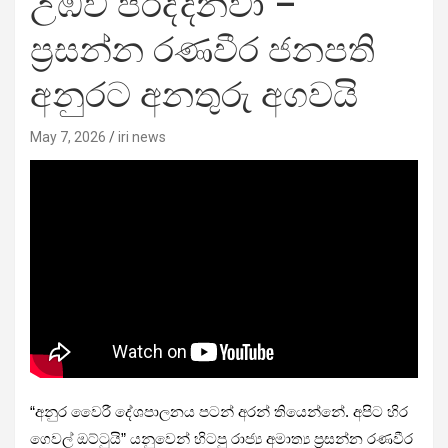
උඹව පරද්දනවා –
ප්‍රසන්න රණවීර ජනපති
අනුරට අනතුරු අගවයි
May 7, 2026
iri news
“අනුර වෛරී දේශපාලනය පටන් අරන් තියෙන්නේ. අපිට හිර
ගෙවල් ඔට්ටුයි” යනුවෙන් හිටපු රාජ්‍ය අමාත්‍ය ප්‍රසන්න රණවීර