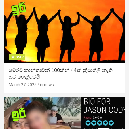
GOSSIP
මෙරට කාන්තාවන් 100කින් 44ක් ක්‍රියාශීලී නැති
බව හෙළිවෙයි
March 27, 2025
iri news