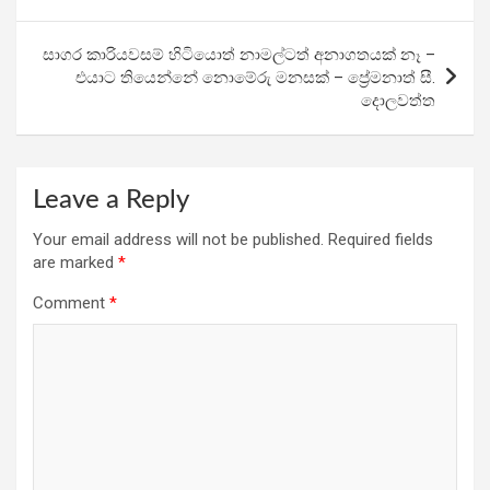
k
p
සාගර කාරියවසම් හිටියොත් නාමල්ටත් අනාගතයක් නෑ –
එයාට තියෙන්නේ නොමේරු මනසක් – ප්‍රේමනාත් සී.
දොලවත්ත
Leave a Reply
Your email address will not be published.
Required fields
are marked
*
Comment
*