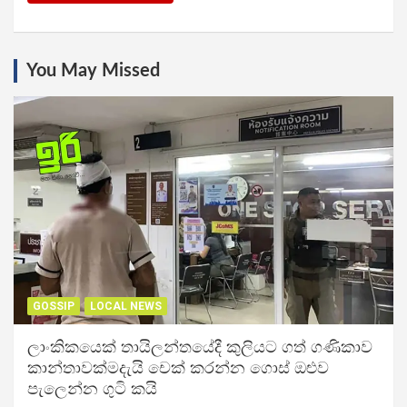
You May Missed
GOSSIP
LOCAL NEWS
ලාංකිකයෙක් තායිලන්තයේදී කුලියට ගත් ගණිකාව
කාන්තාවක්මදැයි චෙක් කරන්න ගොස් ඔළුව
පැලෙන්න ගුටි කයි