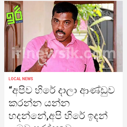
LOCAL NEWS
“අපිව හිරේ දාලා ආණ්ඩුව
කරන්න යන්න
හදන්නේ,අපි හිරේ ඉදන්