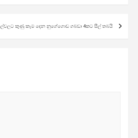
හෝටල්වලට කුණු කෑම දෙන නුගේගොඩ ගබඩා 4කට සීල් තබයි