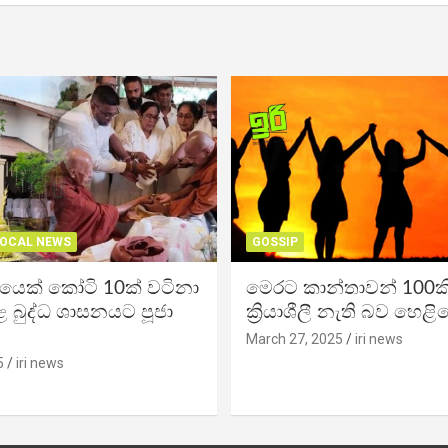
OCAL NEWS
GOSSIP
ිකයෙක් කෝටි 10ක් වටිනා
මෙරට කාන්තාවන් 100කි
 බුද්ධ ශාසනයට පූජා
ක්‍රියාශීලී නැති බව හෙළි
March 27, 2025
iri news
5
iri news