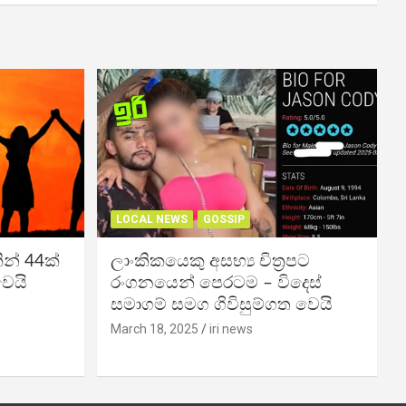
LOCAL NEWS
GOSSIP
න් 44ක්
ලාංකිකයෙකු අසභ්‍ය චිත්‍රපට
වෙයි
රංගනයෙන් පෙරටම – විදෙස්
සමාගම් සමග ගිවිසුම්ගත වෙයි
March 18, 2025
iri news