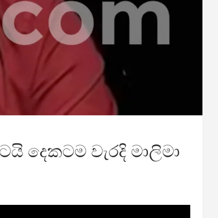
කටයි දෙකටම වැරදි මාලිමා