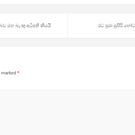
බව මහ බැංකු අධිපති කියයි
රට පුරා සුපිරි 
re marked
*