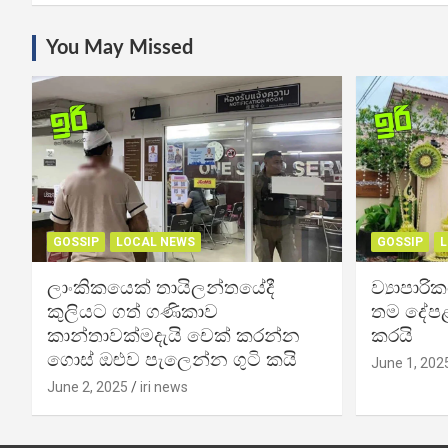
You May Missed
GOSSIP
LOCAL NEWS
GOSSIP
L
ලාංකිකයෙක් තායිලන්තයේදී
ව්‍යාපාර
කුලියට ගත් ගණිකාව
තම දේපළ
කාන්තාවක්මදැයි චෙක් කරන්න
කරයි
ගොස් ඔළුව පැලෙන්න ගුටි කයි
June 1, 202
June 2, 2025
iri news