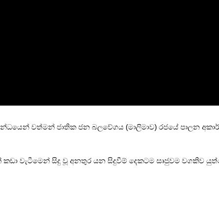
ම්බන්ධයෙන් වත්මන් ජාතික ජන බලවේගය (මාලිමාව) රජයේ පාලන අකාර්යක
 කඩා වැටීමෙන් සිදු වූ අනතුර යන සිදුවීම් දෙකටම සෘජුවම වගකිව යු