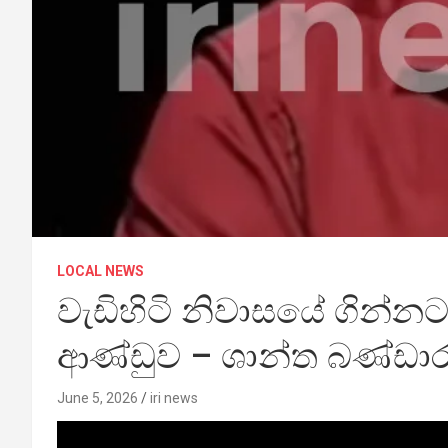
LOCAL NEWS
වැඩිහිටි නිවාසයේ ගින්නටය
ආණ්ඩුව – ශාන්ත බණ්ඩා
June 5, 2026
iri news