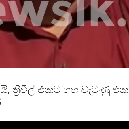
ි, ත්‍රීවීල් එකට ගහ වැටුණු එ
ර