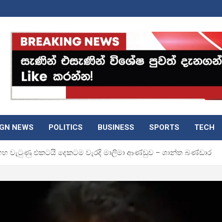
IGN NEWS
POLITICS
BUSINESS
SPORTS
TECH
එකට ගහ වැටුණු එකටයි දෙකටම වැරදි මාලිමා ආණ්ඩුව – ශාන්ත බණ්ඩාර