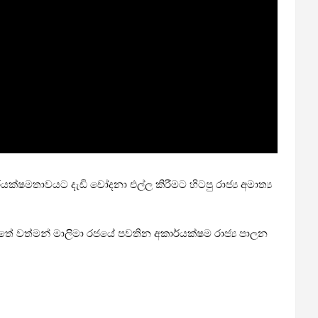
්ෂමතාවයට දැඩි චෝදනා එල්ල කිරීමට හිටපු රාජ්‍ය අමාත්‍ය
ත්තේ වත්මන් මාලිමා රජයේ පවතින අකාර්යක්ෂම රාජ්‍ය පාලන