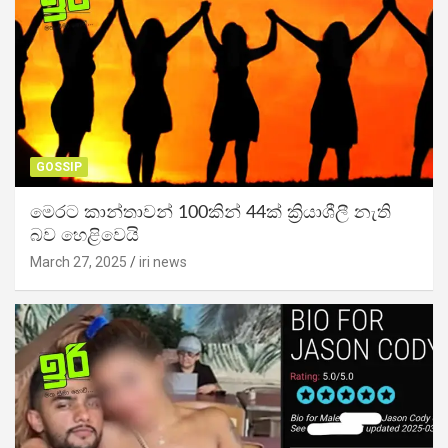
GOSSIP
මෙරට කාන්තාවන් 100කින් 44ක් ක්‍රියාශීලී නැති
බව හෙළිවෙයි
March 27, 2025
iri news