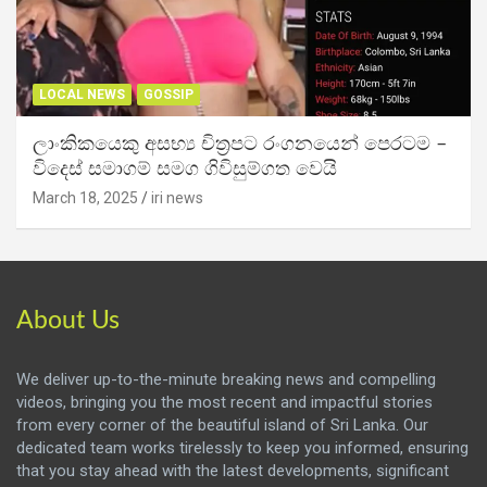
LOCAL NEWS
GOSSIP
ලාංකිකයෙකු අසභ්‍ය චිත්‍රපට රංගනයෙන් පෙරටම –
විදෙස් සමාගම් සමග ගිවිසුම්ගත වෙයි
March 18, 2025
iri news
About Us
We deliver up-to-the-minute breaking news and compelling
videos, bringing you the most recent and impactful stories
from every corner of the beautiful island of Sri Lanka. Our
dedicated team works tirelessly to keep you informed, ensuring
that you stay ahead with the latest developments, significant