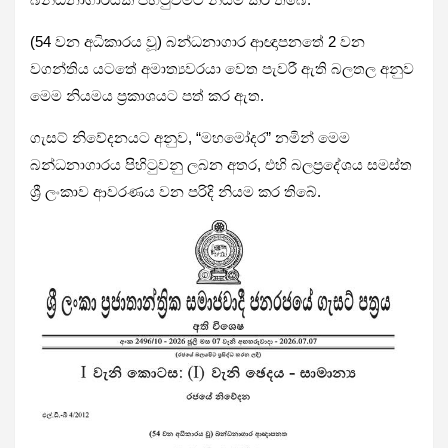
(54 වන අධිකාරය වූ) බන්ධනාගාර ආඥාපනතේ 2 වන
වගන්තිය යටතේ අමාත්‍යවරයා වෙත පැවරී ඇති බලතල අනුව
මෙම නියමය ප්‍රකාශයට පත් කර ඇත.
ගැසට් නිවේදනයට අනුව, “මහමෝදර” නමින් මෙම
බන්ධනාගාරය පිහිටුවනු ලබන අතර, එහි බලප්‍රදේශය සමස්ත
ශ්‍රී ලංකාව ආවරණය වන පරිදි නියම කර තිබේ.