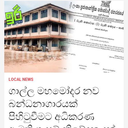
LOCAL NEWS
ගාල්ල මහමෝදර නව
බන්ධනාගාරයක්
පිහිටුවීමට අධිකරණ