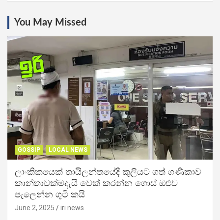
You May Missed
GOSSIP
LOCAL NEWS
ලාංකිකයෙක් තායිලන්තයේදී කුලියට ගත් ගණිකාව
කාන්තාවක්මදැයි චෙක් කරන්න ගොස් ඔළුව
පැලෙන්න ගුටි කයි
June 2, 2025
iri news