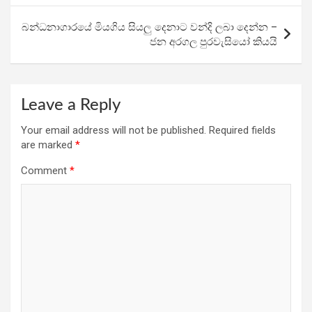
o
p
m
k
p
බන්ධනාගාරයේ මියගිය සියලු දෙනාට වන්දි ලබා දෙන්න –
ජන අරගල පුරවැසියෝ කියයි
Leave a Reply
Your email address will not be published.
Required fields
are marked
*
Comment
*