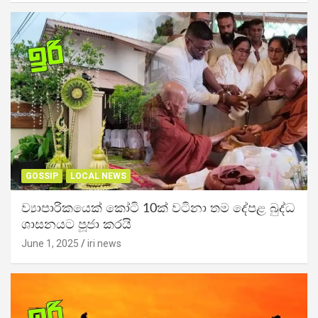
GOSSIP
LOCAL NEWS
ව්‍යාපාරිකයෙක් කෝටි 10ක් වටිනා තම දේපළ බුද්ධ
ශාසනයට පූජා කරයි
June 1, 2025
iri news