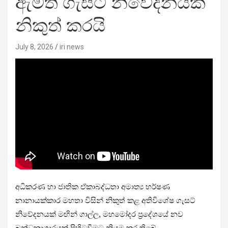
ඇමති ගැසට් නිවේදනයක්
නිකුත් කරයි
July 8, 2026
iri news
අධිකරණ හා ජාතික ඒකාබද්ධතා අමාත්‍ය හර්ෂණ
නානායක්කාර මහතා විසින් නිකුත් කළ අතිවිශේෂ ගැසට්
නිවේදනයක් මඟින් ගාල්ල, මහමෝදර ප්‍රදේශයේ නව
බන්ධනාගාරයක් පිහිටුවීමට නියම කර තිබේ.