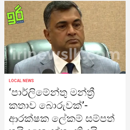
LOCAL NEWS
‘පාර්ලිමේන්තු මන්ත්‍රී
කතාව බොරුවක්’-
ආරක්ෂක ලේකම් සම්පත්