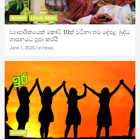
GOSSIP
LOCAL NEWS
ව්‍යාපාරිකයෙක් කෝටි 10ක් වටිනා තම දේපළ බුද්ධ
ශාසනයට පූජා කරයි
June 1, 2025
iri news
GOSSIP