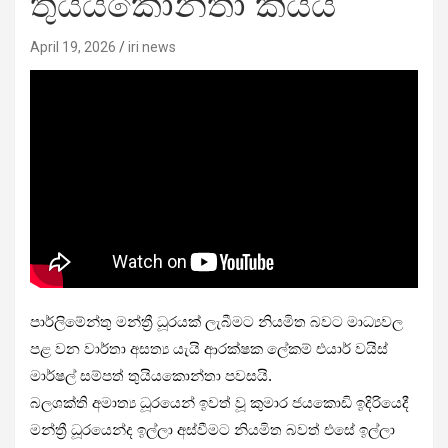
තුයියකොන්තා කියයි
April 19, 2026
iri news
පාර්ලිමේන්තු මන්ත්‍රී ධූරයක් ලැබීමට නියමිත බවට මාධ්‍යවල
පළ වන වාර්තා අසත්‍ය යැයි ආරක්ෂක ලේකම් එයාර් වයිස්
මාර්ෂල් සම්පත් තුයියකොන්තා පවසයි.
බලශක්ති අමාත්‍ය ධූරයෙන් ඉවත් වූ කුමාර ජයකොඩි ඉදිරියෙදී
මන්ත්‍රී ධූරයෙන්ද ඉල්ලා අස්වීමට නියමිත බවත් එසේ ඉල්ලා