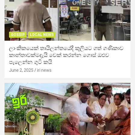
GOSSIP
LOCAL NEWS
ලාංකිකයෙක් තායිලන්තයේදී කුලියට ගත් ගණිකාව
කාන්තාවක්මදැයි චෙක් කරන්න ගොස් ඔළුව
පැලෙන්න ගුටි කයි
June 2, 2025
iri news