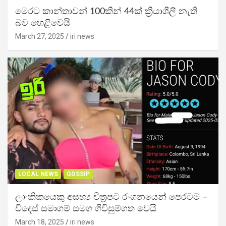
මෙරට කාන්තාවන් 100කින් 44ක් ක්‍රියාශීලී නැති
බව හෙළිවෙයි
March 27, 2025
iri news
LOCAL NEWS
GOSSIP
ලාංකිකයෙකු අසභ්‍ය චිත්‍රපට රංගනයෙන් පෙරටම –
විදෙස් සමාගම් සමග ගිවිසුම්ගත වෙයි
March 18, 2025
iri news